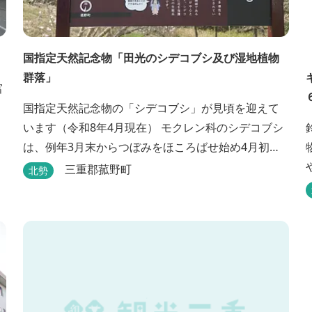
国指定天然記念物「田光のシデコブシ及び湿地植物
群落」
富
国指定天然記念物の「シデコブシ」が見頃を迎えて
います（令和8年4月現在） モクレン科のシデコブシ
は、例年3月末からつぼみをほころばせ始め4月初旬
に見頃を迎える日本固有の花です。 伊勢湾周辺の狭
三重郡菰野町
北勢
い範囲に自生するシデコブシは、三重県内ではいな
べ市、菰野町、四日市市などの北勢地方に見られ こ
れらの自生地は日本におけるシデコブシ天然分布の
西の端にあたります。 約500万年前に存在して...