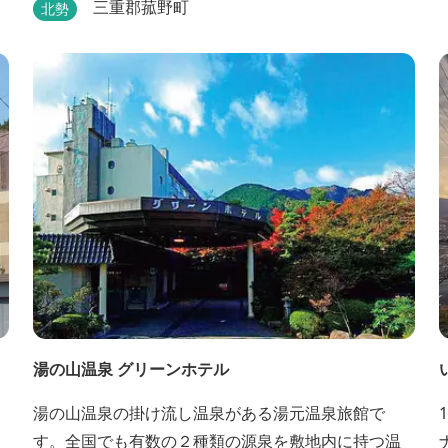
だ
とを蒲焼にした「一本うなぎ」で知られます。大き
三重郡菰野町
北勢
さも太さも極上の鰻を厳選し、皮をパリッと焼き上
げても身質がフワッとやわらかい、贅沢な食感を実
現。 鮮度抜群の鰻を毎日捌き、良質の炭で焼き立て
を供します。素材から炭まで、鰻の美味しさを熟...
湯の山温泉 グリーンホテル
湯の山温泉の掛け流し温泉がある湯元温泉旅館で
す。全国でも有数の２種類の源泉を敷地内に持つ温