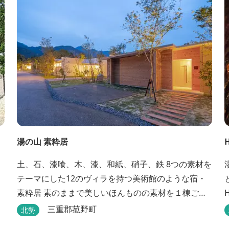
くり過ごすことができます。
湯の山 素粋居
土、石、漆喰、木、漆、和紙、硝子、鉄 8つの素材を
テーマにした12のヴィラを持つ美術館のような宿・
素粋居 素のままで美しいほんものの素材を１棟ごと
に選び、時とともに味わいの増す12棟のヴィラをつ
三重郡菰野町
北勢
くりました。現代美術・工芸・古美術・アンティー