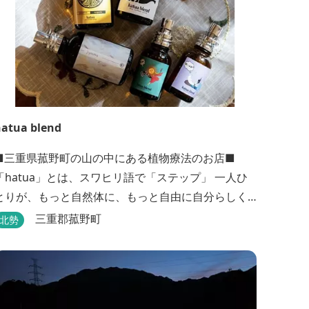
atua blend
■三重県菰野町の山の中にある植物療法のお店■
「hatua」とは、スワヒリ語で「ステップ」 一人ひ
とりが、もっと自然体に、もっと自由に自分らしく
歩いていけるように その一歩を植物の力でサポート
三重郡菰野町
北勢
したいという思いから生まれたお店。 黄土スチーム
よもぎ蒸しやアロマの調合、季節の養生講座、アロ
マ講座、腸活講座、ワークショップ、イベント出店
植物を通して身体と心を整えよう！をテーマに...