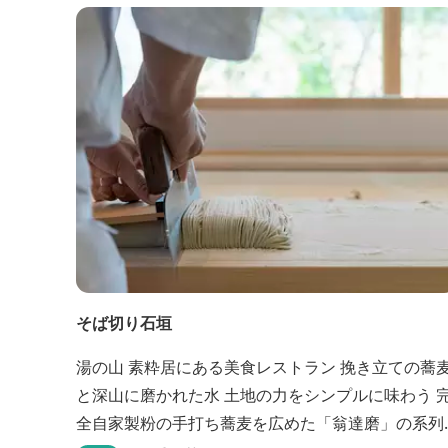
そば切り石垣
湯の山 素粋居にある美食レストラン 挽き立ての蕎麦
と深山に磨かれた水 土地の力をシンプルに味わう 完
全自家製粉の手打ち蕎麦を広めた「翁達磨」の系列