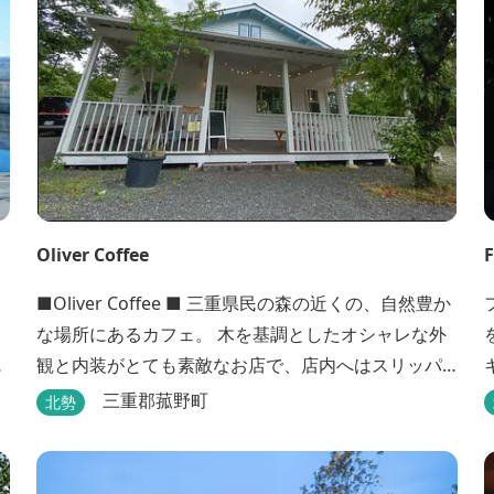
Oliver Coffee
■Oliver Coffee ■ 三重県民の森の近くの、自然豊か
な場所にあるカフェ。 木を基調としたオシャレな外
観と内装がとても素敵なお店で、店内へはスリッパ
宿
に履き替えて入りますのでリラックスして食事を楽
三重郡菰野町
北勢
しめます。 席は店内にテーブル席や円卓、外のテラ
ス席などがあり、お子様連れでも入りやすく居心地
温
がいいカフェです。 森の静かな雰囲気の中で、ゆっ