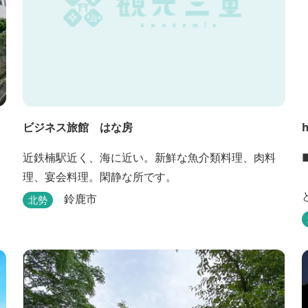
ビジネス旅館 はな房
h
、
近鉄楠駅近く、海に近い。新鮮な魚介類料理、肉料
理、宴会料理。閑静な所です。
鈴鹿市
北勢