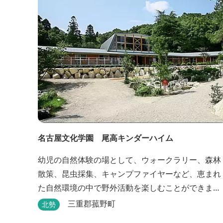
泉は、地下1,200ｍより湯口で約42℃の...
名古屋文化学園 尾高キンダーハイム
幼児の自然体験の場として、ウォークラリー、森林
散策、昆虫採集、キャンプファイヤーなど、恵まれ
た自然環境の中で野外活動を楽しむことができま
す。
三重郡菰野町
北勢