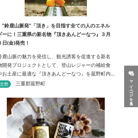
”鈴鹿山脈発”「頂き」を目指す全ての人のエネル
ギーに！三重県の新名物『頂きあんどーなつ』３月
６日(金)発売！
鈴鹿山脈の魅力を発信し、観光誘客を促進する新名
物開発プロジェクトとして、登山レジャーの補給食
やお土産に最適な『頂きあんどーなつ』を菰野町内
マイページを見る
の老舗和菓子店「岩嶋屋」から2026年3月6日（金）
三重郡菰野町
北勢
より販売を開始いたしました。 ■商品コンセプト：
自分だけの「頂き」を目指す人を応援 「山に登る目
的が人それぞれであるように、仕事や人生の目標
（頂き）も人それぞれ。どんな『頂き』を目指す人
も、頑...