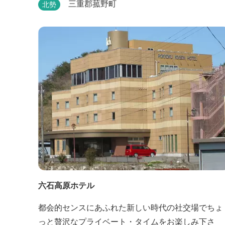
で、ミシュラン1つ星の「なにわ翁」で研鑽を積ん
三重郡菰野町
北勢
石垣雄介氏が開業した「そば切り石垣」。 翁伝統の
完全自家製粉による二八蕎麦を踏襲し、蕎麦と酒を
シンプルに楽しむ店を実現しました。国産蕎麦の香
りを存分に引き出す、湯の山温泉の天然の水の力...
六石高原ホテル
都会的センスにあふれた新しい時代の社交場でちょ
っと贅沢なプライベート・タイムをお楽しみ下さ