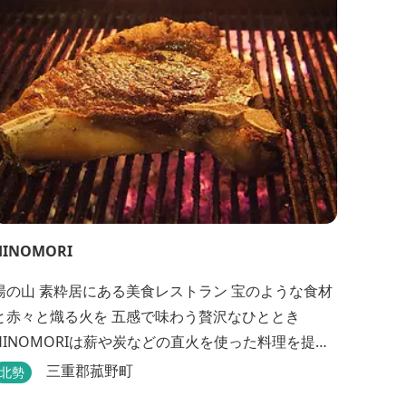
きるキャンプリゾートです。
HINOMORI
湯の山 素粋居にある美食レストラン 宝のような食材
と赤々と熾る火を 五感で味わう贅沢なひととき
HINOMORIは薪や炭などの直火を使った料理を提供
します。炎が消えて熾火になる瞬間の上品な香りを
三重郡菰野町
北勢
海産物にまとわせたり、熟成させた上質な牛肉を塊