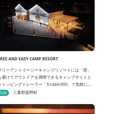
FREE AND EASY CAMP RESORT
フリーアンドイージーキャンプリゾートには「密」
を避けてアウトドアを満喫できるキャンプサイトと
キャンピングトレーラー「X-cabin300」で気軽に非
日常的な空間を楽しめるX-cabinトレーラーサイト、
三重郡菰野町
北勢
日帰り手ぶらBBQやドッグラン・ドッグサロン、貸
切サウナ施設などを完備、キャンプしながら併設し
ている片岡温泉「アクアイグニス」の入浴利用もで