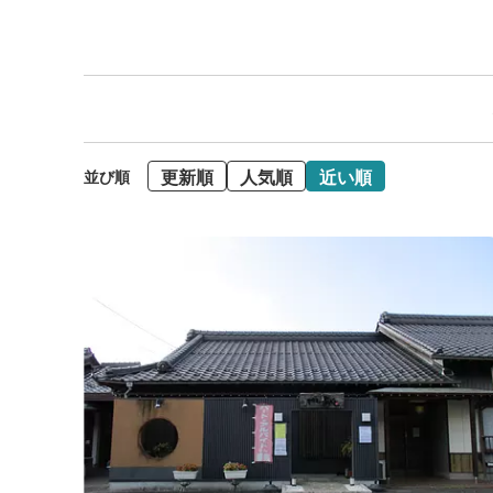
更新順
人気順
近い順
並び順