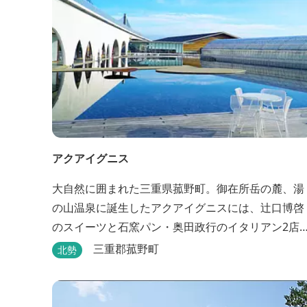
アクアイグニス
大自然に囲まれた三重県菰野町。御在所岳の麓、湯
の山温泉に誕生したアクアイグニスには、辻󠄀口博啓
のスイーツと石窯パン・奥田政行のイタリアン2店
舗・笠原将弘の和食・源泉100％掛け流しの温泉・
三重郡菰野町
北勢
泊棟・離れ宿・苺ハウス・ギャラリーなど、様々な
『癒し』と『食』が集結しております。 【『癒し』
の追求 】 ◆源泉100%掛け流し「片岡温泉」 片岡