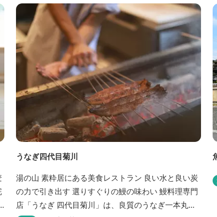
クをしつらえた空間は、 とびきり居心地が良い美術
館のよう。次はあのヴィラで素材とアートに触れた
い。 そんな滞在の楽しみが広がります。 「そ...
探
うなぎ四代目菊川
湯の山 素粋居にある美食レストラン 良い水と良い炭
の力で引き出す 選りすぐりの鰻の味わい 鰻料理専門
店「うなぎ 四代目菊川」は、良質のうなぎ一本丸ご