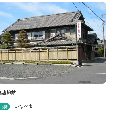
でじっくりとローストしたり。炎が生み出す味わい
の繊細さと豪快さをコースでお楽しみください。料
理監修は、フランスで活躍するシェフ・手島竜司。
...
魚忠旅館
いなべ市
北勢