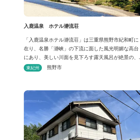
入鹿温泉 ホテル瀞流荘
「入鹿温泉ホテル瀞流荘」は三重県熊野市紀和町に
在り、名勝「瀞峡」の下流に面した風光明媚な高台
にあり、美しい川面を見下ろす露天風呂が絶景の、
静かにゆっくりとお過ごしいただくことができる温
熊野市
東紀州
泉宿泊施設です。 熊野古道をはじめ、日本一の棚田
と称される丸山千枚田、赤木城跡、熊野本宮大社
（熊野三山）、玉置神社が近くに点在し、和歌山・
奈良の遺産や名所からも近いことから観光アクセス
には大変便利な立地と...