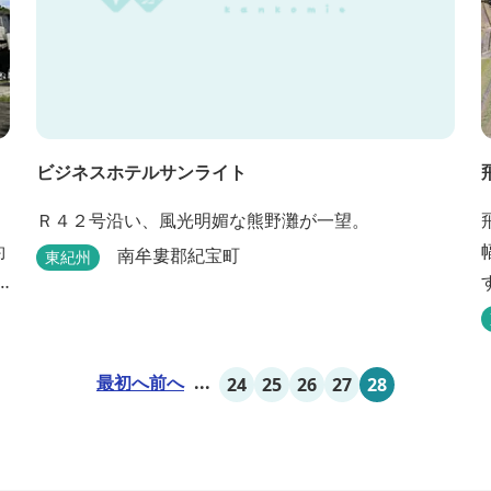
ビジネスホテルサンライト
Ｒ４２号沿い、風光明媚な熊野灘が一望。
約
南牟婁郡紀宝町
東紀州
最初へ
前へ
...
24
25
26
27
28