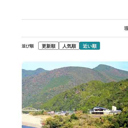
現
更新順
人気順
近い順
並び順