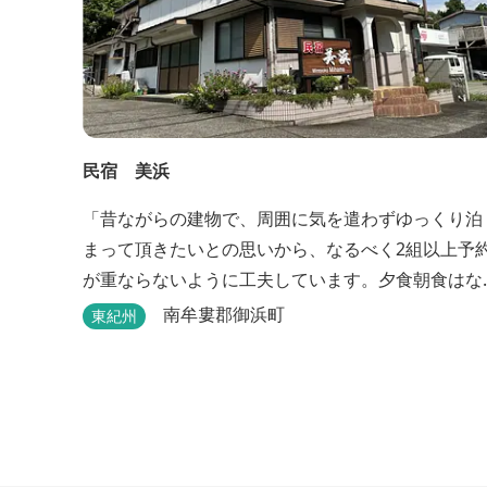
民宿 美浜
「昔ながらの建物で、周囲に気を遣わずゆっくり泊
まって頂きたいとの思いから、なるべく2組以上予
が重ならないように工夫しています。夕食朝食はな
るべく、地元のものを使って、仕事などで連泊の方
南牟婁郡御浜町
東紀州
には日替わりでご用意します。」オーナー様談。も
し重なった場合は、ごめんなさい。