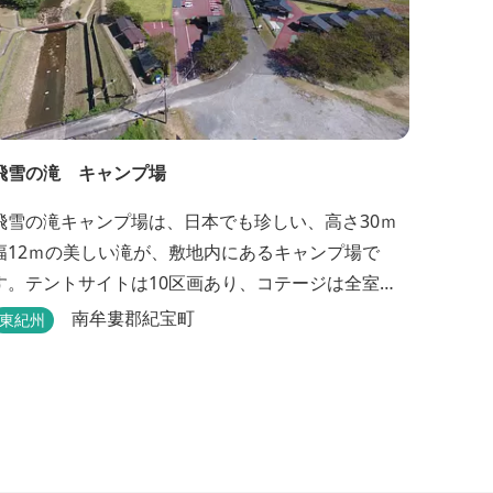
飛雪の滝 キャンプ場
飛雪の滝キャンプ場は、日本でも珍しい、高さ30ｍ
幅12ｍの美しい滝が、敷地内にあるキャンプ場で
す。テントサイトは10区画あり、コテージは全室で8
棟あります。近年は滝つぼを水風呂にしたサウナが
南牟婁郡紀宝町
東紀州
人気です。