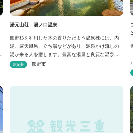
湯元山荘 湯ノ口温泉
熊野杉を利用した木の香りただよう温泉棟には、内
湯、露天風呂、立ち湯などがあり、源泉かけ流しの
湯が来る人を癒します。豊富な湯量と良質な温泉
で、日帰り入浴はもちろん、バンガローやロッジな
熊野市
東紀州
どの宿泊施設も備えているので、宿泊しながらゆっ
たりと温泉を楽しむ人も多いです。
能