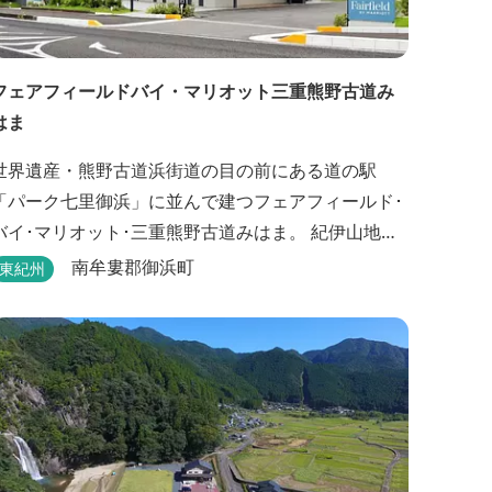
フェアフィールドバイ・マリオット三重熊野古道み
はま
世界遺産・熊野古道浜街道の目の前にある道の駅
「パーク七里御浜」に並んで建つフェアフィールド･
バイ･マリオット･三重熊野古道みはま。 紀伊山地を
背に雄大な熊野灘を望み、渚百選に選ばれた七里御
南牟婁郡御浜町
東紀州
浜海岸などの美しい自然が広がります。一年を通し
て暖かで過ごしやすく、季節を通じて穫れる数々の
品種のみかんをはじめ、豊富な畑の幸や海の幸を堪
していただけます。 風光明媚な御浜を巡る旅の拠
点として、当...