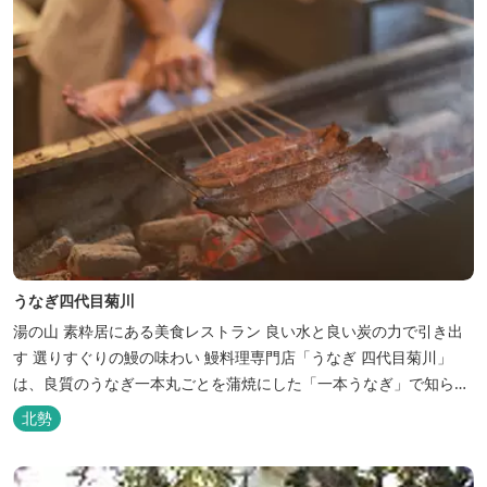
うなぎ四代目菊川
湯の山 素粋居にある美食レストラン 良い水と良い炭の力で引き出
す 選りすぐりの鰻の味わい 鰻料理専門店「うなぎ 四代目菊川」
は、良質のうなぎ一本丸ごとを蒲焼にした「一本うなぎ」で知られ
ます。大きさも太さも極上の鰻を厳選し、皮をパリッと焼き上げて
北勢
も身質がフワッとやわらかい、贅沢な食感を実現。 鮮度抜群の鰻を
毎日捌き、良質の炭で焼き立てを供します。素材から炭まで、鰻の