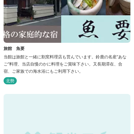
旅館 魚要
当館は旅館と一緒に割窯料理店も営んでいます。鈴鹿の名産”あな
ご”料理、当店自慢のかに料理をご賞味下さい。又長期滞在、合
宿、ご家族での海水浴にもご利用下さい。
北勢