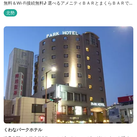
無料＆Wi-Fi接続無料♪ 選べるアメニティＢＡＲとまくらＢＡＲで快
適な滞在をサポート！
北勢
くわなパークホテル