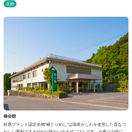
全館無線ＬＡＮ対応● ●バリアフリー対応のユニバーサルルームあ
北勢
り●
椿会館
鈴鹿ブランド認定名物”椿とりめし”は国産かしわを使用した昔なつ
かしい素朴でまろやかな味わいのまぜごはんです。お参りの折に、