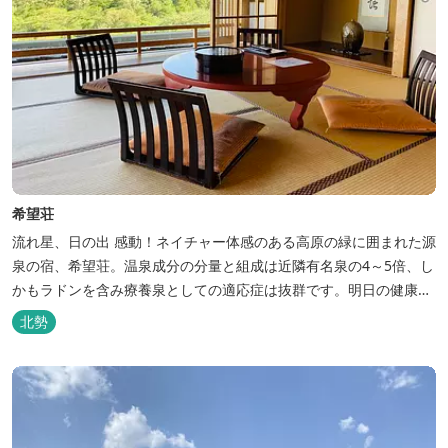
希望荘
流れ星、日の出 感動！ネイチャー体感のある高原の緑に囲まれた源
泉の宿、希望荘。温泉成分の分量と組成は近隣有名泉の4～5倍、し
かもラドンを含み療養泉としての適応症は抜群です。明日の健康
に、ご宿泊はもちろん日帰り入浴もお気軽にお立ち寄り下さい。 熱
北勢
気浴ラドンの泉も新たにオープン！ぜひご利用ください。