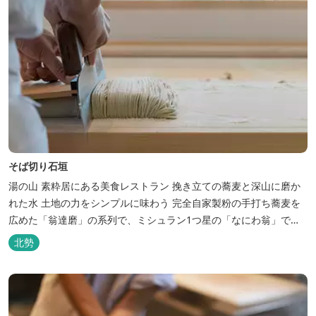
そば切り石垣
湯の山 素粋居にある美食レストラン 挽き立ての蕎麦と深山に磨か
れた水 土地の力をシンプルに味わう 完全自家製粉の手打ち蕎麦を
広めた「翁達磨」の系列で、ミシュラン1つ星の「なにわ翁」で研
鑽を積んだ石垣雄介氏が開業した「そば切り石垣」。 翁伝統の完全
北勢
自家製粉による二八蕎麦を踏襲し、蕎麦と酒をシンプルに楽しむ店
を実現しました。国産蕎麦の香りを存分に引き出す、湯の山温泉の
天然の水の力...