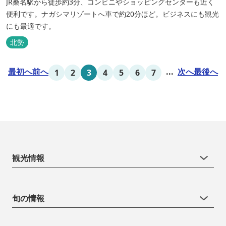
JR桑名駅から徒歩約3分、コンビニやショッピングセンターも近く
便利です。ナガシマリゾートへ車で約20分ほど。ビジネスにも観光
にも最適です。
北勢
最初へ
前へ
...
次へ
最後へ
1
2
3
4
5
6
7
観光情報
旬の情報