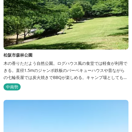
松阪市森林公園
木の香りただよう自然公園。ログハウス風の食堂では軽食が利用で
きる。直径1.5mのジャンボ鉄板のバーベキューハウスや昔ながら
の七輪長屋では炭火焼きでBBQが楽しめる。キャンプ場としても人
気で、週末は多くのキャンパーでにぎわっている。バンガローや5
中南勢
タイプのテントサイトがある。展望台からは市街が一望できる。ま
た桜の時期は、多くの人々でにぎわう。 バーベキューの食材は持ち
込みOK！あらかじめご...