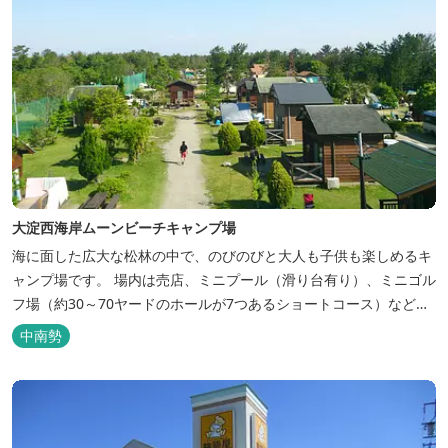
大淀西海岸ムーンビーチキャンプ場
海に面した広大な松林の中で、のびのびと大人も子供も楽しめるキ
ャンプ場です。 場内は売店、ミニプール（滑り台有り）、ミニゴル
フ場（約30～70ヤードのホールが7つあるショートコース）なども
あります。 目の前の海では、海水浴など安心して楽しめます。周辺
中南勢
観光地には、伊勢志摩国立公園の玄関口にあたります。