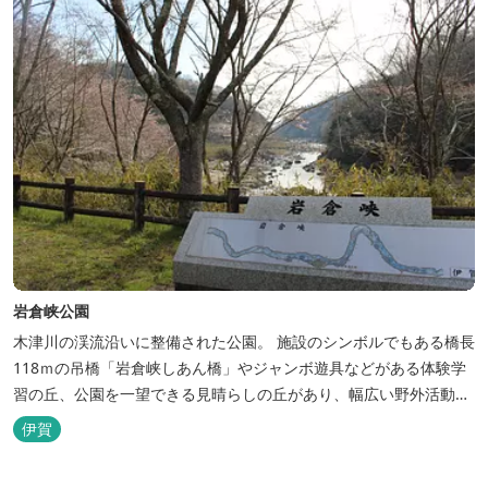
岩倉峡公園
木津川の渓流沿いに整備された公園。 施設のシンボルでもある橋長
118ｍの吊橋「岩倉峡しあん橋」やジャンボ遊具などがある体験学
習の丘、公園を一望できる見晴らしの丘があり、幅広い野外活動に
利用できるキャンプ場も併設されています。 川沿いには島ヶ原温泉
伊賀
やぶっちゃに至る「川辺の道」があり、旧岩倉水力発電所跡の水路
遺構を見ることができたり、春は桜、秋は紅葉の名所として楽しめ