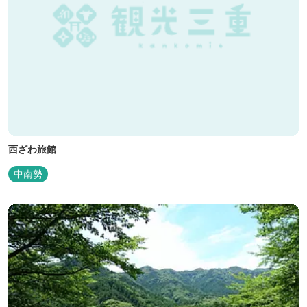
西ざわ旅館
中南勢