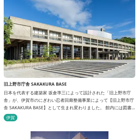
旧上野市庁舎 SAKAKURA BASE
日本を代表する建築家 坂倉準三によって設計された「旧上野市庁
舎」が、伊賀市のにぎわい忍者回廊整備事業によって【旧上野市庁
舎 SAKAKURA BASE】として生まれ変わりました。 館内には図書
館やホテル、カフェがあるほか、観光案内所「伊賀市観光インフォ
伊賀
メーションセンター」や伊賀の逸品を取り揃えた「伊賀百貨
Souvenir Shop」も併殺されています。