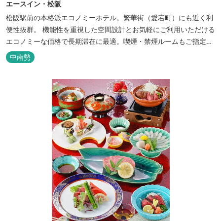
エースイン・松阪
松阪駅前の本格派エコノミーホテル。繁華街（愛宕町）にも近く利
便性抜群。 機能性を重視した空間設計とお気軽にご利用いただける
エコノミーな価格で長期滞在に最適。喫煙・禁煙ルームもご指定い
ただけます。 無料サービス ・３０種類以上の和洋朝食ビュッフェ
中南勢
（6:30～9:30） ・アルコールも無料のウェルカムドリンクサービス
（18:00～20:00）