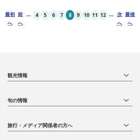
場、水洗トイレ、毛布（有料）、駐車場（宿泊の場合は無料、デイ
利用の場合は有料）完備しています。
最初
前
...
...
次
最後
4
5
6
7
8
9
10
11
12
へ
へ
へ
へ
観光情報
旬の情報
旅行・メディア関係者の方へ