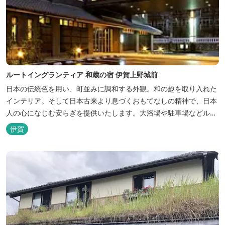
ルートイングランティア 和蔵の宿 伊賀上野城前
日本の伝統色を用い、町並みに調和する外観。和の趣を取り入れた
インテリア。そして日本古来より息づくおもてなしの精神で、日本
人の心になじむ安らぎを提供いたします。大浴場や駐車場などルー
トインホテルズの機能性や利便性はそのままに、穏やかな和のニュ
伊賀
アンスを湛えた空間は、ビジネスにも観光にも、幅広くお役立てい
ただけるホテルです。