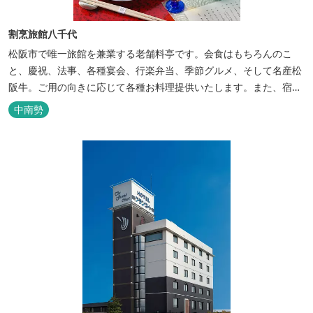
割烹旅館八千代
松阪市で唯一旅館を兼業する老舗料亭です。会食はもちろんのこ
と、慶祝、法事、各種宴会、行楽弁当、季節グルメ、そして名産松
阪牛。ご用の向きに応じて各種お料理提供いたします。また、宿泊
のご用もたまわります。 国登録有形文化財に選ばれた純木造建築で
中南勢
昔風情をお楽しみください。