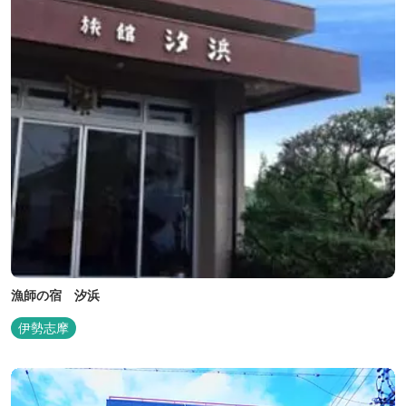
漁師の宿 汐浜
伊勢志摩