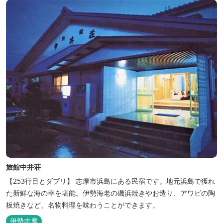
旅館中井荘
【253行目とダブリ】 志摩市浜島にある民宿です。地元浜島で獲れ
た新鮮な海の幸を堪能。伊勢海老の磯浜焼きやお造り、アワビの陶
板焼きなど、名物料理を味わうことができます。
伊勢志摩