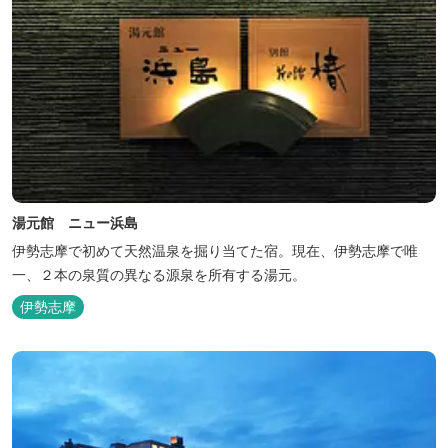
湯元館 ニュー浜島
伊勢志摩で初めて天然温泉を掘り当てた宿。現在、伊勢志摩で唯
一、２本の泉質の異なる源泉を所有する湯元。
伊勢志摩