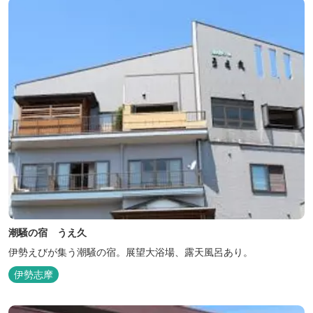
潮騒の宿 うえ久
伊勢えびが集う潮騒の宿。展望大浴場、露天風呂あり。
伊勢志摩