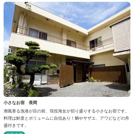
小さなお宿 長岡
潮風香る漁港が目の前、現役海女が切り盛りする小さなお宿です。
料理は鮮度とボリュームに自信あり！鯛やサザエ、アワビなどの舟
盛付きです。