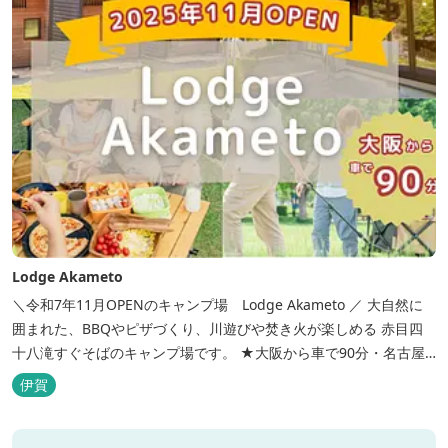
Lodge Akameto
＼令和7年11月OPENのキャンプ場 Lodge Akameto ／ 大自然に
囲まれた、BBQやピザづくり、川遊びや焚き火が楽しめる 赤目四
十八滝すぐそばのキャンプ場です。 ★大阪から車で90分・名古屋
から120分の好アクセス！ ★専用テラス付きバンガローでは、BBQ
伊賀
をしながら子どもが川遊びをしているのが見れる！ ★Wi-Fiがつな
がります！ ★日帰りBBQや大人数での研修も...