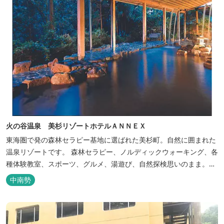
火の谷温泉 美杉リゾートホテルＡＮＮＥＸ
東海圏で発の森林セラピー基地に選ばれた美杉町。自然に囲まれた
温泉リゾートです。 森林セラピー、ノルディックウォーキング、各
種体験教室、スポーツ、グルメ、湯遊び、自然探検思いのまま。思
いきり遊んだ後は温泉でゆったり、のんびり。お料理は和洋バイキ
中南勢
ングに豪華会席料理。バイキングでは、毎日餅つき、夏は流しそう
めん等のイベントも開催しています。 ５つの貸切風呂に、展望風呂
付き客室、露天風呂・ジ...