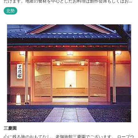
だけます。地産の食材を中心としたお料理は創作会席もしくはお箸
でもお楽しみいただける本格フレンチをお選びいただけ、会席・フ
北勢
レンチコースとも同じテーブルにてご賞味いただけます。また館内
やお食事は浴衣姿でお楽しみいただけます。ゆったり、気軽に安心
していただける会員制リゾートホ...
三慶園
心に残る旅のおもてなし。老舗旅館三慶園でございます。 ロープウ