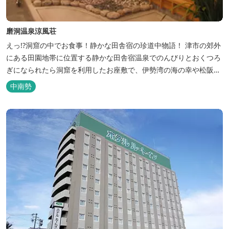
磨洞温泉涼風荘
えっ!?洞窟の中でお食事！静かな田舎宿の珍道中物語！ 津市の郊外
にある田園地帯に位置する静かな田舎宿温泉でのんびりとおくつろ
ぎになられたら洞窟を利用したお座敷で、伊勢湾の海の幸や松阪肉
を山海賊焼きをお召し上がりいただけます。年中20度前後の天然空
中南勢
調、お客様を不思議な空間にご案内！ ご宴会には、大広間で和食会
席、日帰り入浴＆お食事ＯＫ。 温泉は、津に来て津の湯をお楽しみ
いただけます。「白...