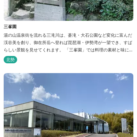
三峯園
湯の山温泉街を流れる三滝川は、蒼滝・大石公園など変化に富んだ
渓谷美を創り、御在所岳へ登れば琵琶湖・伊勢湾が一望でき、すば
らしい景観を見せてくれます。 「三峯園」では料理の素材と味にも
こだわり、お客様に四季の織り成す景観と、いい湯、いい味、めぐ
北勢
りあいをお届けいたします。