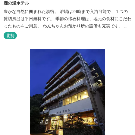
鹿の湯ホテル
豊かな自然に囲まれた湯宿。 浴場は24時まで入浴可能で、１つの
貸切風呂は平日無料です。 季節の懐石料理は、地元の食材にこだわ
ったものをご用意。 わんちゃんお預かり所の設備も充実です。 女
将手作りのお酢とカモシカソフトが人気です。 お食事処と大浴場の
北勢
脱衣所に最新の高機能換気設備を導入いたしました。