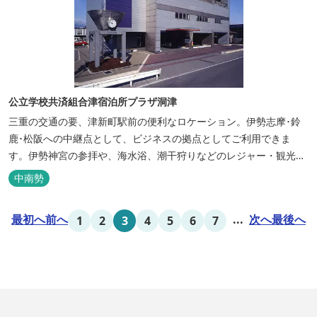
公立学校共済組合津宿泊所プラザ洞津
三重の交通の要、津新町駅前の便利なロケーション。伊勢志摩･鈴
鹿･松阪への中継点として、ビジネスの拠点としてご利用できま
す。伊勢神宮の参拝や、海水浴、潮干狩りなどのレジャー・観光に
も最適です。
中南勢
最初へ
前へ
...
次へ
最後へ
1
2
3
4
5
6
7