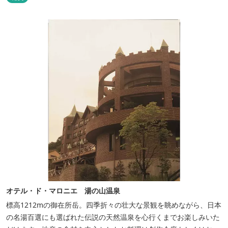
和初期の離れの客間を改装した貸切風呂（６タイプ）はレトロクラ
シカルな雰囲気でみなさまに好評をいただいております。夕食は部
屋食の為、お子様連れやカッ...
オテル・ド・マロニエ 湯の山温泉
標高1212mの御在所岳。四季折々の壮大な景観を眺めながら、日本
の名湯百選にも選ばれた伝説の天然温泉を心行くまでお楽しみいた