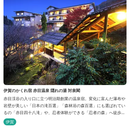
伊賀のかくれ宿 赤目温泉 隠れの湯 対泉閣
赤目渓谷の入り口に立つ明治期創業の温泉宿。変化に富んだ瀑布や
岩壁が美しい「日本の滝百選」「森林浴の森百選」にも選ばれてい
るの「赤目四十八滝」や、忍者体験ができる「忍者の森」へ徒歩５
分と観光にも好立地です。 地下１０００メートルから湧くアルカリ
伊賀
性単純温泉はしっとり滑らかな肌触りで美肌効果も期待できます。