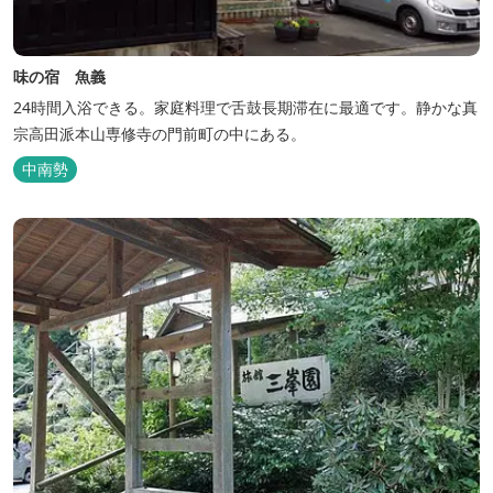
味の宿 魚義
24時間入浴できる。家庭料理で舌鼓長期滞在に最適です。静かな真
宗高田派本山専修寺の門前町の中にある。
中南勢