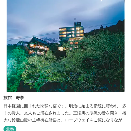
旅館 寿亭
日本庭園に囲まれた閑静な宿です。明治に始まる伝統に培われ、多
くの貴人、文人もご滞在されました。三滝川の渓流の音を聞き、雄
大な鈴鹿山脈の主峰御在所岳と、ロープウェイをご覧になりながら
お入りいただく露天風呂は気持ちがいいです。 また、庭園にある昭
北勢