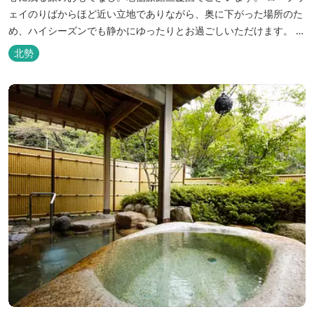
ェイのりばからほど近い立地でありながら、奥に下がった場所のた
め、ハイシーズンでも静かにゆったりとお過ごしいただけます。 自
慢の大浴場からは、雄大な御在所岳を背に、御在所ロープウェイが
北勢
望めます。季節ごとに表情を変える湯の山の自然と対話しながら至
極のひとときをどうぞ。