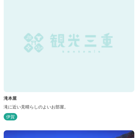
滝本屋
滝に近い見晴らしのよいお部屋。
伊賀