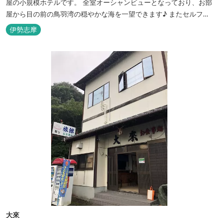
屋の小規模ホテルです。 全室オーシャンビューとなっており、お部
屋から目の前の鳥羽湾の穏やかな海を一望できます♪ またセルフチ
ェックイン方式を採用しているため、好きな時間に非対面でチェッ
伊勢志摩
クインが可能です。 食事提供や接客サービスがない分、リーズナブ
ルな料金で宿泊が可能なため、観光目的の拠点としてぜひご利用く
ださい♪ ...
大來