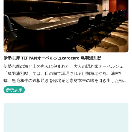
伊勢志摩 TEPPANオーベルジュcarocaro 鳥羽浦別邸
伊勢志摩の海と山の恵みに包まれた、大人の隠れ家オーベルジュ
「鳥羽浦別邸」では、目の前で調理される伊勢海老や鮑、浦村牡
蠣、黒毛和牛の鉄板焼きを臨場感と素材本来の味を引き出した極上
のお料理でご堪能いただけます。露天風呂付きなど6タイプの個性
伊勢志摩
的な客室で、特別なひとときを大切な人と共にお過ごしくださいま
せ。美食と温泉、上質な空間で贅沢な体験をお届けいたします。