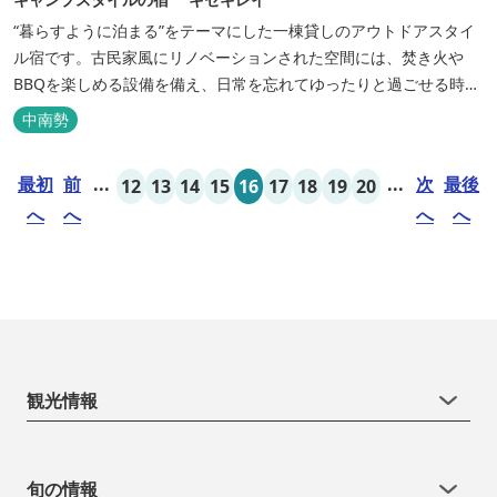
“暮らすように泊まる”をテーマにした一棟貸しのアウトドアスタイ
ル宿です。古民家風にリノベーションされた空間には、焚き火や
BBQを楽しめる設備を備え、日常を忘れてゆったりと過ごせる時間
が広がります。ペット同伴も可能で、愛犬と一緒に自然を満喫でき
中南勢
るのも魅力です。 【営業時間】 チェックイン 15：00（早めのチ
ェックインご希望は予約時に要相談） チェックアウト 9：00
最初
前
...
...
次
最後
12
13
14
15
16
17
18
19
20
【定...
へ
へ
へ
へ
観光情報
旬の情報