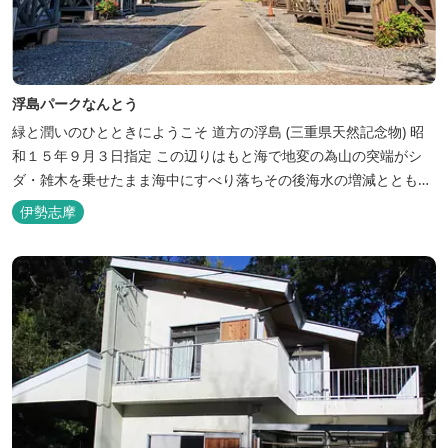
浮島パークなんとう
緑と潤いのひとときにようこそ ​道方の浮島 (三重県天然記念物) 昭
和１５年９月３日指定 この辺りはもと海で地変の為山の突端がシ
ダ・雑木を乗せたまま海中にすべり落ちその後海水の増減とともに
浮き沈みするようになったと伝えられています。 周辺は浮島を廻る
伊勢志摩
散策路が設けられ、また海岸線が一望できる展望塔へと続く遊歩道
もあり自然と親しむ見どころがあります。 ご家族連れで気軽にご利
用頂け...