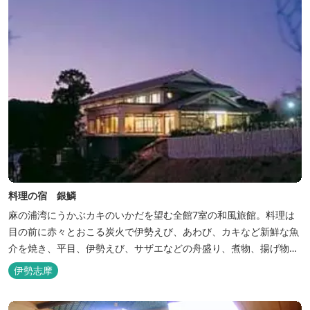
料理の宿 銀鱗
麻の浦湾にうかぶカキのいかだを望む全館7室の和風旅館。料理は
目の前に赤々とおこる炭火で伊勢えび、あわび、カキなど新鮮な魚
介を焼き、平目、伊勢えび、サザエなどの舟盛り、煮物、揚げ物な
どの懐石料理。
伊勢志摩