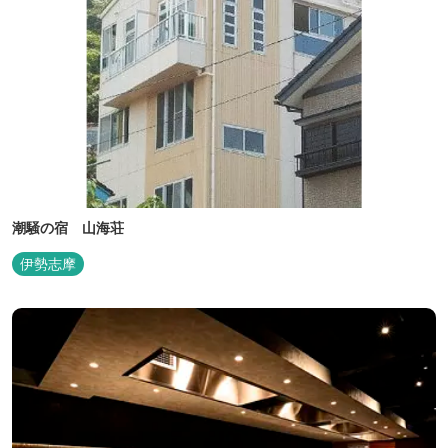
潮騒の宿 山海荘
伊勢志摩