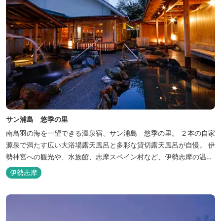
サン浦島 悠季の里
南鳥羽の海を一望できる温泉宿、サン浦島 悠季の里。 ２本の自家
源泉で満たす広い大浴場露天風呂と多彩な貸切露天風呂が自慢。 伊
勢神宮への観光や、水族館、志摩スペイン村など、伊勢志摩の温泉
旅行に お料理は伊勢志摩ならではの味覚が四季折々の旅を彩りま
伊勢志摩
す。 ～大浴場「まろびね庵」～ 敷地内より湧出する二つの源泉
「珠光の湯」「和みの湯」が 至福の癒しへとお誘い致します。 す
がす...