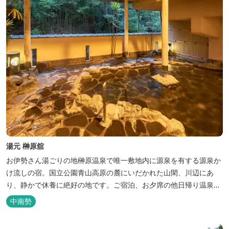
湯元 榊原舘
お伊勢さん湯ごりの地榊原温泉で唯一敷地内に源泉を有する源泉か
け流しの宿。国立公園青山高原の麓にいだかれた山閑、川辺にあ
り、静かで休養に絶好の地です。ご宿泊、お夕席の他日帰り温泉も
楽しめます。お料理にも温泉を用いた温泉野菜蒸しの他美と健康を
中南勢
テーマとしたふるさと会席をご用意しています。