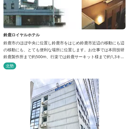
鈴鹿ロイヤルホテル
鈴鹿市のほぼ中央に位置し鈴鹿市をはじめ鈴鹿市近辺の移動にも辺
の移動にも、とても便利な場所に位置します。お仕事では本田技研
鈴鹿製作所まで約500m、行楽では鈴鹿サーキット様まで約1,3キ
ロ、スポーツ行事では鈴鹿スポーツガーデン様まで約3キロととて
北勢
も近い場所にあります。亀山市へのアクセスも便利でシャープ亀山
工場では約10キロと鈴鹿市では近い場所となっております。