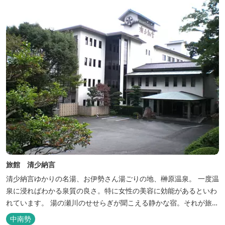
旅館 清少納言
清少納言ゆかりの名湯、お伊勢さん湯ごりの地、榊原温泉。 一度温
泉に浸ればわかる泉質の良さ。特に女性の美容に効能があるといわ
れています。 湯の瀬川のせせらぎが聞こえる静かな宿。それが旅
館 清少納言です。柔らかく滑らかな安らぎの湯や旬の味、心のこ
中南勢