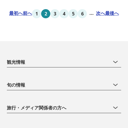
もったおもてなしを心掛けております。 日頃の喧騒から離れ、平安
の才女清少納言もお墨付きの名湯を是非実感してください。
最初へ
前へ
...
次へ
最後へ
1
2
3
4
5
6
観光情報
旬の情報
旅行・メディア関係者の方へ