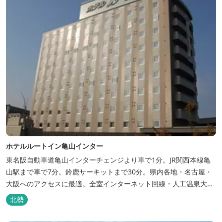
ホテルルートイン亀山インター
東名阪自動車道亀山インターチェンジより車で1分。JR関西本線亀
山駅まで車で7分。鈴鹿サーキットまで30分。県内各地・名古屋・
大阪へのアクセスに最適。全室インターネット回線・人工温泉大浴
場・無料平面駐車場89台完備。
北勢