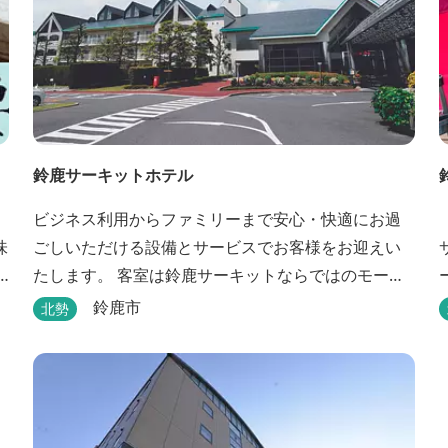
鈴鹿サーキットホテル
ビジネス利用からファミリーまで安心・快適にお過
味
ごしいただける設備とサービスでお客様をお迎えい
たします。 客室は鈴鹿サーキットならではのモータ
スポーツの歴史を感じられる『THE MAIN』をはじ
鈴鹿市
北勢
め、ファミリーにおすすめのキッズ・ベビーにやさ
しいこだわりの詰まった「サーキット キッズルー
ム」「コチラファミリールーム」など様々なコンセ
プトルームをご用意しています。 また、お子さま連
れでも安心し...