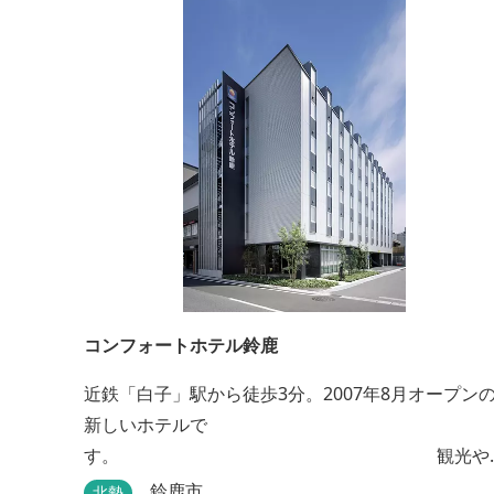
コンフォートホテル鈴鹿
近鉄「白子」駅から徒歩3分。2007年8月オープン
新しいホテルで
す。 観光や
ビジネスの拠点としてご利用頂けます。 ●朝食無料
鈴鹿市
北勢