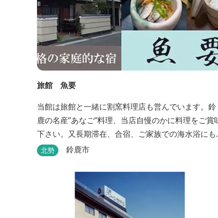
旅館 魚要
当館は旅館と一緒に割窯料理店も営んでいます。鈴
鹿の名産”あなご”料理、当店自慢のかに料理をご賞
下さい。又長期滞在、合宿、ご家族での海水浴にも
ご利用下さい。
鈴鹿市
北勢