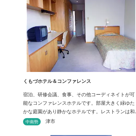
くもづホテル＆コンファレンス
宿泊、研修会議、食事、その他コーディネイトが可
能なコンファレンスホテルです。部屋大きく緑ゆた
かな庭園があり静かなホテルです。レストランは和
洋とも対応可能で、特にフランス料理（フルコー
津市
中南勢
ス）が人気あり是非ご賞味ください。