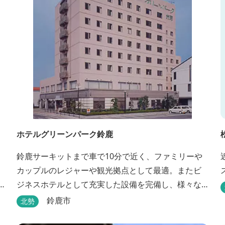
ホテルグリーンパーク鈴鹿
鈴鹿サーキットまで車で10分で近く、ファミリーや
カップルのレジャーや観光拠点として最適。またビ
ジネスホテルとして充実した設備を完備し、様々な
ご利用に対応できるホテル。1階に和食レストランみ
鈴鹿市
北勢
やびを併設。