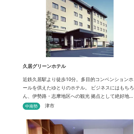
久居グリーンホテル
近鉄久居駅より徒歩10分。多目的コンベンションホ
ールを供えたゆとりのホテル。 ビジネスにはもちろ
ん、伊勢路・志摩地区への観光 拠点として絶好地。
安心して宿泊できる快適で清潔な客室にサービスも
津市
中南勢
行き届いています。一志・ 嬉野のゴルフ場に至近。