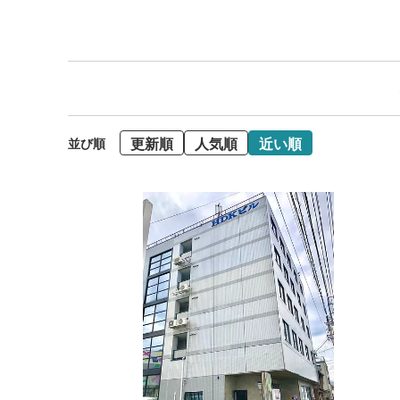
更新順
人気順
近い順
並び順