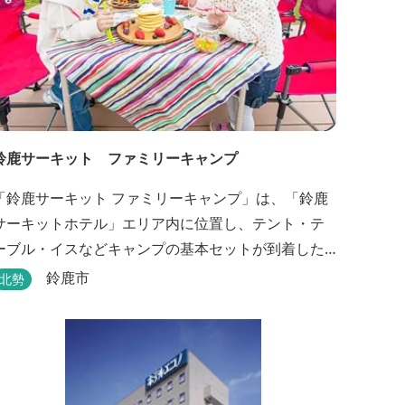
鈴鹿サーキット ファミリーキャンプ
「鈴鹿サーキット ファミリーキャンプ」は、「鈴鹿
サーキットホテル」エリア内に位置し、テント・テ
ーブル・イスなどキャンプの基本セットが到着した
時点ですべて設置されているウッドデッキサイトの
鈴鹿市
北勢
他、初めてのキャンプでも安心して楽しめる設備が
整ったキャンプ場です。 さらに、手ぶらでキャンプ
をお楽しみいただけるように夕食バーべキュー用の
炭火セットなどのレンタル品や国産牛BBQセットな
どの食材も事前にご...