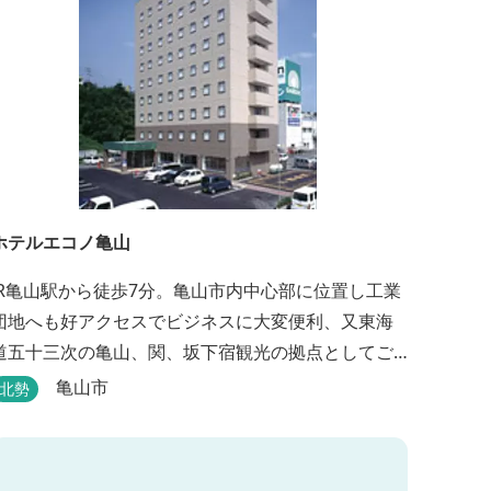
ホテルエコノ亀山
JR亀山駅から徒歩7分。亀山市内中心部に位置し工業
団地へも好アクセスでビジネスに大変便利、又東海
道五十三次の亀山、関、坂下宿観光の拠点としてご
利用いただけます。無料朝食（セルフサービス）、
亀山市
北勢
無料駐車場付で低価格な高機能ホテルです。