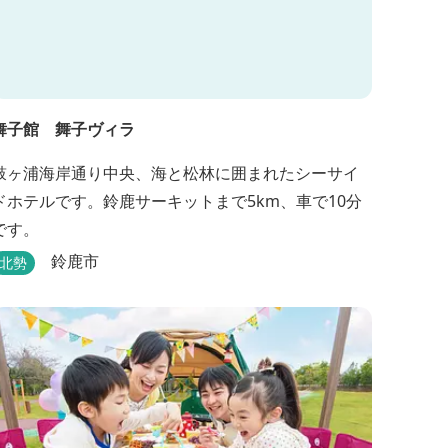
舞子館 舞子ヴィラ
鼓ヶ浦海岸通り中央、海と松林に囲まれたシーサイ
ドホテルです。鈴鹿サーキットまで5km、車で10分
です。
鈴鹿市
北勢