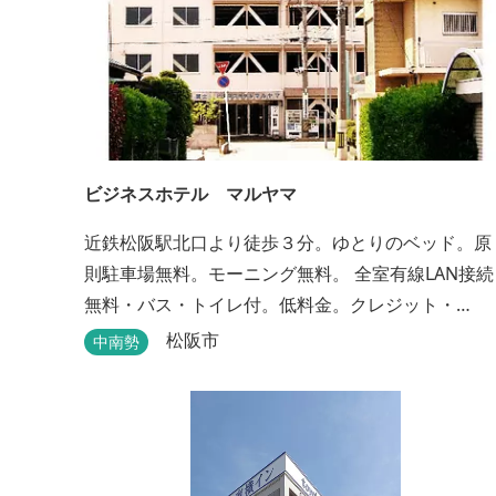
ビジネスホテル マルヤマ
近鉄松阪駅北口より徒歩３分。ゆとりのベッド。原
則駐車場無料。モーニング無料。 全室有線LAN接続
無料・バス・トイレ付。低料金。クレジット・
PayPay支払い可。
松阪市
中南勢