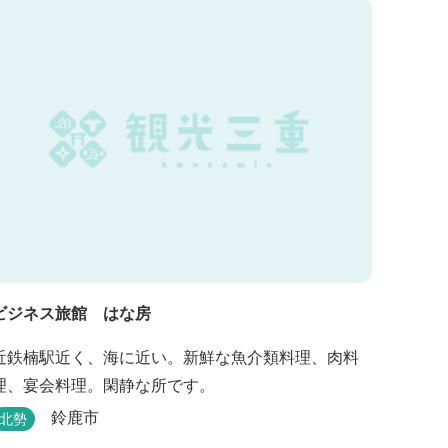
ビジネス旅館 はな房
近鉄楠駅近く、海に近い。新鮮な魚介類料理、肉料
理、宴会料理。閑静な所です。
鈴鹿市
北勢