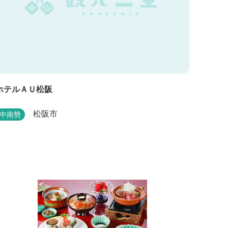
ホテルＡＵ松阪
松阪市
中南勢