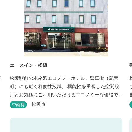
エースイン・松阪
適
松阪駅前の本格派エコノミーホテル。繁華街（愛宕
町）にも近く利便性抜群。 機能性を重視した空間設
計とお気軽にご利用いただけるエコノミーな価格で
長期滞在に最適。喫煙・禁煙ルームもご指定いただ
松阪市
中南勢
けます。 無料サービス ・３０種類以上の和洋朝食ビ
ュッフェ（6:30～9:30） ・アルコールも無料のウェ
ルカムドリンクサービス（18:00～20:00）