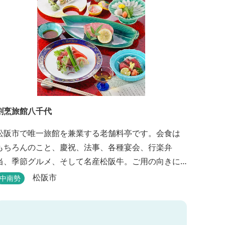
割烹旅館八千代
松阪市で唯一旅館を兼業する老舗料亭です。会食は
もちろんのこと、慶祝、法事、各種宴会、行楽弁
当、季節グルメ、そして名産松阪牛。ご用の向きに
応じて各種お料理提供いたします。また、宿泊のご
松阪市
中南勢
用もたまわります。 国登録有形文化財に選ばれた純
木造建築で昔風情をお楽しみください。