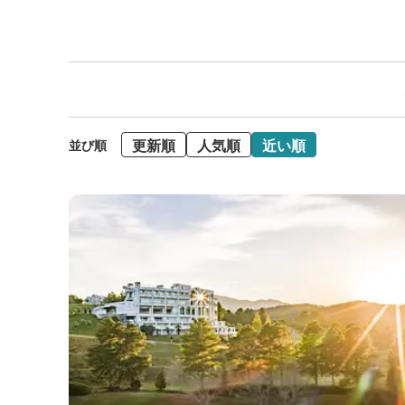
更新順
人気順
近い順
並び順