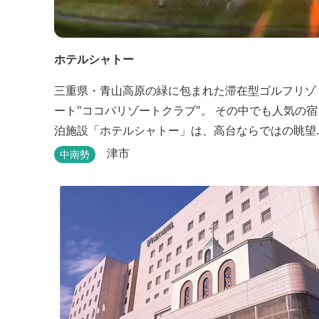
ホテルシャトー
三重県・青山高原の緑に包まれた滞在型ゴルフリゾ
ート"ココパリゾートクラブ"。 その中でも人気の宿
泊施設「ホテルシャトー」は、高台ならではの眺望
と静けさが魅力です。 客室はツインルームから4〜
津市
中南勢
名で泊まれる和洋室まで幅広く、旅のスタイルに合
わせて選べます。 天然温泉の大浴場・露天風呂、ロ
ウリュ式サウナで体を整えた後は、和食や焼肉な
ど、気分で選べる夕食をゆったりと。 翌朝は、レ
ス...