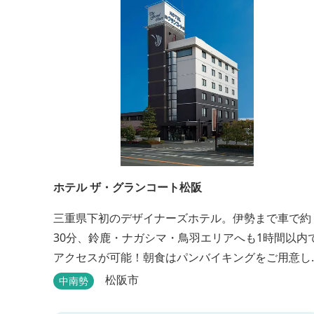
ホテル ザ・グランコート松阪
三重県下初のデザイナーズホテル。伊勢まで車で約
30分、鈴鹿・ナガシマ・鳥羽エリアへも1時間以内
アクセスが可能！朝食はパンバイキングをご用意し
ております。ビジネスに、観光に、洗練された空間
松阪市
中南勢
の中で上質なひとときをお過ごしください。