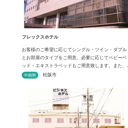
フレックスホテル
お客様のご希望に応じてシングル・ツイン・ダブル
とお部屋のタイプをご用意。必要に応じてベビーベ
ッド・エキストラベッドもご用意致します。また、
館内には松阪牛を使った洋食・和食のレストランと
松阪市
中南勢
喫茶があります。伊勢神宮参拝や、伊勢志摩、東紀
州への観光の拠点にご利用ください。