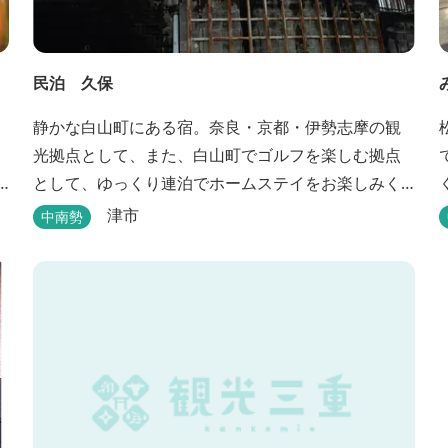
民泊 久保
静かな白山町にある宿。奈良・京都・伊勢志摩の観
光拠点として、また、白山町でゴルフを楽しむ拠点
として、ゆっくり連泊でホームステイをお楽しみく
6
ださい。
津市
中南勢