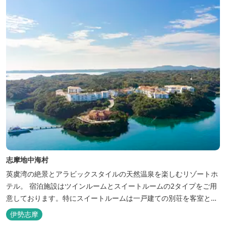
志摩地中海村
英虞湾の絶景とアラビックスタイルの天然温泉を楽しむリゾートホ
テル。 宿泊施設はツインルームとスイートルームの2タイプをご用
意しております。特にスイートルームは一戸建ての別荘を客室とし
てリニューアル♪120平米の驚きの広さとこだわりの調度品が自慢
伊勢志摩
です！ スペイン１ツ星レストランと提携したレストランでのお食事