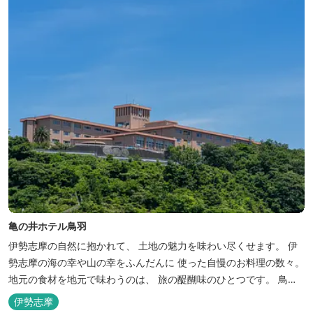
亀の井ホテル鳥羽
伊勢志摩の自然に抱かれて、 土地の魅力を味わい尽くせます。 伊
勢志摩の海の幸や山の幸をふんだんに 使った自慢のお料理の数々。
地元の食材を地元で味わうのは、 旅の醍醐味のひとつです。 鳥羽
湾の潮風を感じる露天風呂や 広々としたテラス付きのお部屋。 行
伊勢志摩
き交うフェリーをのんびり眺めて、 日常をちょっと忘れるひと時を