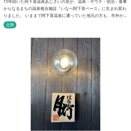
15年続いた阿下喜温泉あじさいの里が、温泉・サウナ・宿泊・食事
からなるまちの温泉複合施設『いなべ阿下喜ベース』に生まれ変わ
りました。 いままで阿下喜温泉に通っていた地元の方も、市外から
いなべ市に遊びに来られる方も楽しめる施設になります。今まで人
北勢
気だった温泉はそのままに、サウナエリアやコンテナタイプの宿
泊、地元のお野菜が楽しめる飲食施設が加わります。 「いなべ阿下
喜ベース」は、『自...