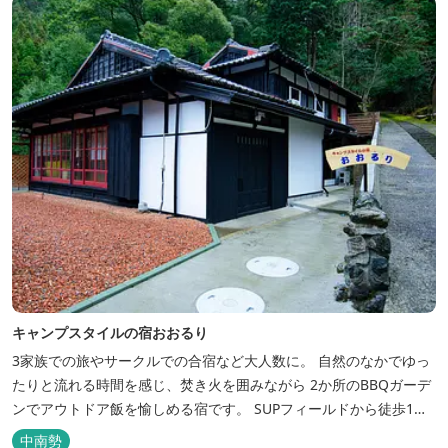
キャンプスタイルの宿おおるり
3家族での旅やサークルでの合宿など大人数に。 自然のなかでゆっ
たりと流れる時間を感じ、焚き火を囲みながら 2か所のBBQガーデ
ンでアウトドア飯を愉しめる宿です。 SUPフィールドから徒歩1
分。絶景に囲まれた水上アクティビティも満喫したい方へ。
中南勢