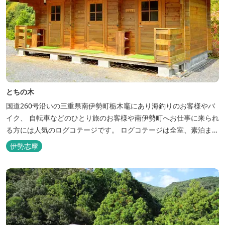
とちの木
国道260号沿いの三重県南伊勢町栃木竈にあり海釣りのお客様やバ
イク、 自転車などのひとり旅のお客様や南伊勢町へお仕事に来られ
る方には人気のログコテージです。 ログコテージは全室、素泊まり
となっており、おひとり様限定のお部屋、お二人様限定のお部屋、
伊勢志摩
3名様から5名様限定のお部屋とあります。 お風呂やトイレは別棟
に完備。 国道260号向いには喫茶食事とちの木では、お食事もでき
人気のトンテ...