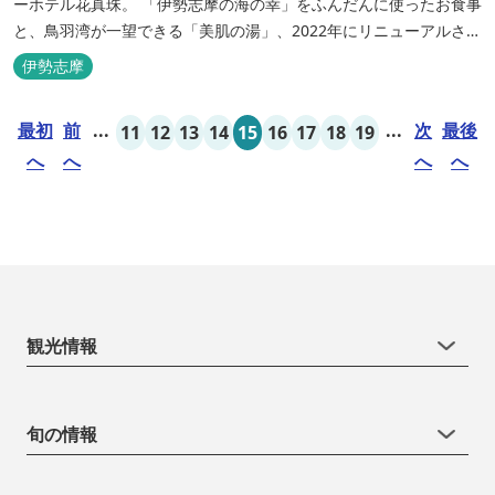
ーホテル花真珠。 「伊勢志摩の海の幸」をふんだんに使ったお食事
と、鳥羽湾が一望できる「美肌の湯」、2022年にリニューアルされ
た客室で、五感から体と心を癒やします。 【お部屋】 近年リニュ
伊勢志摩
ーアルした過ごしやすいお部屋で、親子3世代で楽しめるお部屋に
なっております。 全室オーシャンビューで雄大な鳥羽湾を一望で
最初
前
...
...
次
最後
11
12
13
14
15
16
17
18
19
き、日頃の疲...
へ
へ
へ
へ
観光情報
旬の情報