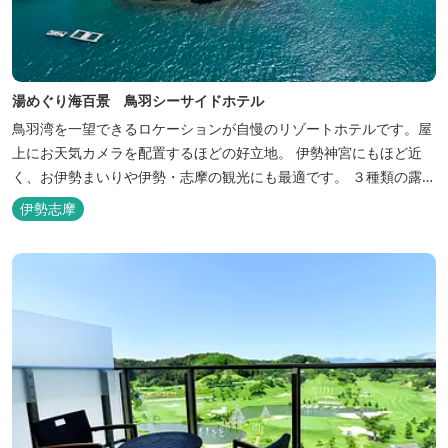
湯めぐり海百景 鳥羽シーサイドホテル
鳥羽湾を一望できるロケーションが自慢のリゾートホテルです。屋
上にお天気カメラを配置するほどの好立地。 伊勢神宮にもほど近
く、お伊勢まいりや伊勢・志摩の観光にも最適です。 ３種類の露天
風呂を備えた「風見の湯」をはじめ、趣の異なる３ヶ所の大浴場で
伊勢志摩
は、館内で湯めぐりが楽しめます。 また、露天風呂付客室や貸切家
族風呂（有料）、足湯に湯上がり処などもございますので、湯浴み
の一日をお過ごしいた...