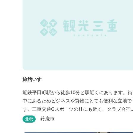
しています。
旅館いすゞ
近鉄平田町駅から徒歩10分と駅近くにあります。街
中にあるためビジネスや買物にとても便利な立地で
す。三重交通Gスポーツの杜にも近く、クラブ合宿
どに最適です。
鈴鹿市
北勢