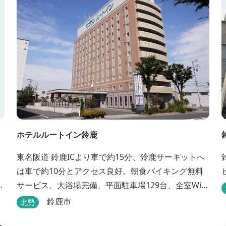
ホテルルートイン鈴鹿
東名阪道 鈴鹿ICより車で約15分、鈴鹿サーキットへ
は車で約10分とアクセス良好。朝食バイキング無料
な
サービス、大浴場完備、平面駐車場129台、全室Wi-
Fi完備。ビジネスにも観光にもご利用頂ける快適なホ
鈴鹿市
北勢
テルライフをご提供します。