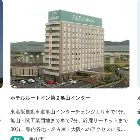
ホテルルートイン第２亀山インター
。
東名阪自動車道亀山インターチェンジより車で1分。
で
亀山・関工業団地まで車で7分。鈴鹿サーキットまで
30分。県内各地・名古屋・大阪へのアクセスに最
適。大浴場・無料駐車場完備。
亀山市
北勢