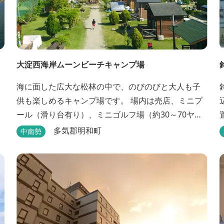
大淀西海岸ムーンビーチキャンプ場
海に面した広大な松林の中で、のびのびと大人も子
供も楽しめるキャンプ場です。 場内は売店、ミニプ
ール（滑り台有り）、ミニゴルフ場（約30～70ヤー
ドのホールが7つあるショートコース）などもありま
多気郡明和町
中南勢
す。 目の前の海では、海水浴など安心して楽しめま
す。周辺観光地には、伊勢志摩国立公園の玄関口に
あたります。