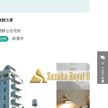
旅館大富
閑静な住宅街
鈴鹿市
北勢
マイページを見る