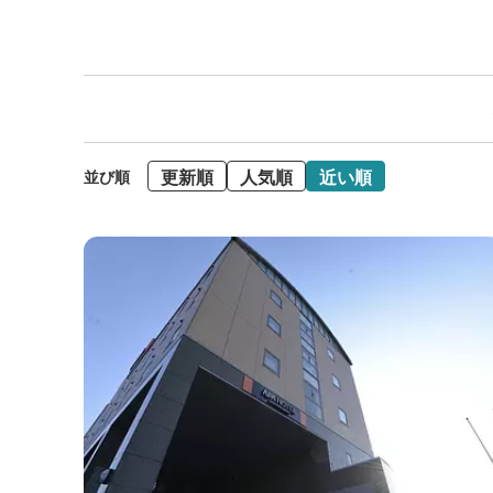
更新順
人気順
近い順
並び順