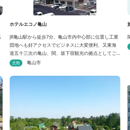
ホテルエコノ亀山
高
JR亀山駅から徒歩7分。亀山市内中心部に位置し工業
団地へも好アクセスでビジネスに大変便利、又東海
道五十三次の亀山、関、坂下宿観光の拠点としてご
利用いただけます。無料朝食（セルフサービス）、
亀山市
北勢
無料駐車場付で低価格な高機能ホテルです。