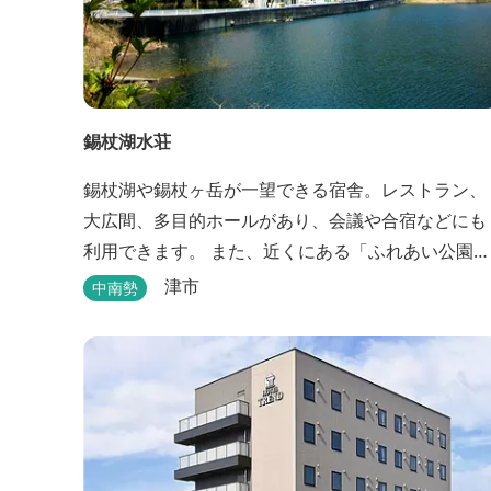
錫杖湖水荘
錫杖湖や錫杖ヶ岳が一望できる宿舎。レストラン、
大広間、多目的ホールがあり、会議や合宿などにも
利用できます。 また、近くにある「ふれあい公園」
にはテニスコートなどがあり、豊かな自然の中での
津市
中南勢
びのびと楽しむことができます。