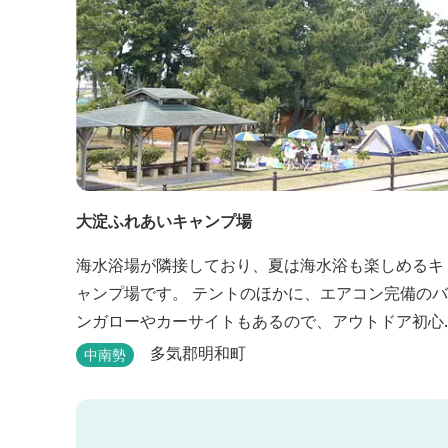
大淀ふれあいキャンプ場
海水浴場が隣接しており、夏は海水浴も楽しめるキ
ャンプ場です。 テントのほかに、エアコン完備のバ
ンガローやカーサイトもあるので、アウトドア初心
者でも気軽にキャンプを楽しめます！ 管理棟、水
多気郡明和町
中南勢
道、冷水シャワー、温水シャワー（有料）、共同休
憩所、炊事場、水洗トイレ、毛布（有料）、駐車場
（宿泊の場合は無料、デイ利用の場合は有料）完備