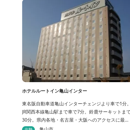
ホテルルートイン亀山インター
東名阪自動車道亀山インターチェンジより車で1分
JR関西本線亀山駅まで車で7分。鈴鹿サーキットま
30分。県内各地・名古屋・大阪へのアクセスに最
適。全室インターネット回線・人工温泉大浴場・無
亀山市
北勢