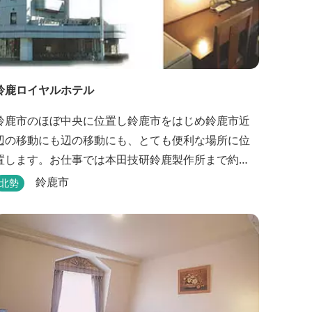
鈴鹿ロイヤルホテル
鈴鹿市のほぼ中央に位置し鈴鹿市をはじめ鈴鹿市近
辺の移動にも辺の移動にも、とても便利な場所に位
置します。お仕事では本田技研鈴鹿製作所まで約
500m、行楽では鈴鹿サーキット様まで約1,3キロ、
鈴鹿市
北勢
スポーツ行事では鈴鹿スポーツガーデン様まで約3キ
ロととても近い場所にあります。亀山市へのアクセ
スも便利でシャープ亀山工場では約10キロと鈴鹿市
では近い場所となっております。