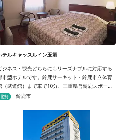
ホテルキャッスルイン玉垣
ビジネス・観光どちらにもリーズナブルに対応する
都市型ホテルです。鈴鹿サーキット・鈴鹿市立体育
館（武道館）まで車で10分、三重県営鈴鹿スポーツ
ガーデンまで車で15分の好立地！！ さらに、全檜造
鈴鹿市
北勢
り貸切風呂や各種サービスでお待ち致しておりま
す。