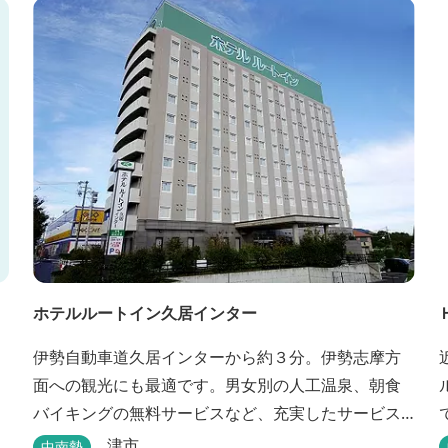
わせて選べます。 天然温泉の大浴場・露天風呂、ロ
ウリュ式サウナで体を整えた後は、和食や焼肉な
ど、気分で選べる夕食をゆったりと。 翌朝は、レ
ス...
ホテルルートイン久居インター
伊勢自動車道久居インターから約３分。伊勢志摩方
面への観光にも最適です。男女別の人工温泉、朝食
バイキングの無料サービスなど、充実したサービス
でお待ちしております。近くに多数の飲食店や物販
津市
中南勢