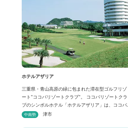
ホテルアザリア
三重県・青山高原の緑に包まれた滞在型ゴルフリゾ
ート"ココパリゾートクラブ"。 ココパリゾートクラ
ブのシンボルホテル「ホテルアザリア」は、ココパ
リゾートクラブ内にある静かで落ち着いた雰囲気の
津市
中南勢
宿泊施設です。 円筒形の特徴ある建物には、ツイン