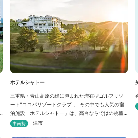
ホテルシャトー
三重県・青山高原の緑に包まれた滞在型ゴルフリゾ
ート"ココパリゾートクラブ"。 その中でも人気の宿
泊施設「ホテルシャトー」は、高台ならではの眺望
と静けさが魅力です。 客室はツインルームから4〜6
津市
中南勢
名で泊まれる和洋室まで幅広く、旅のスタイルに合