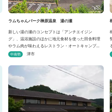
ラムちゃんパーク榊原温泉 湯の瀬
新しい湯の瀬のコンセプトは「アンチエイジン
グ」、温浴施設のほかに地元食材を使った田舎料理
やラム肉が味わえるレストラン・オートキャンプ
場・バーベキュー施設を備え、毎週土曜日には屋外
津市
中南勢
に「湯の瀬市場」を設け、新鮮野菜の販売が行われ
ています。 また、観光旅行が困難な障がい者や介助
が必要な高齢者の利用に特化した福祉旅館として、
全館バリアフリー、車いす対応の貸切風呂、リフト
付きジャグジーを備えています...