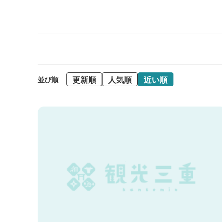
更新順
人気順
近い順
並び順