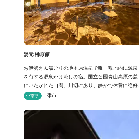
湯元 榊原舘
お伊勢さん湯ごりの地榊原温泉で唯一敷地内に源泉
を有する源泉かけ流しの宿。国立公園青山高原の麓
にいだかれた山閑、川辺にあり、静かで休養に絶好
の地です。ご宿泊、お夕席の他日帰り温泉も楽しめ
津市
中南勢
ます。お料理にも温泉を用いた温泉野菜蒸しの他美
と健康をテーマとしたふるさと会席をご用意してい
ます。