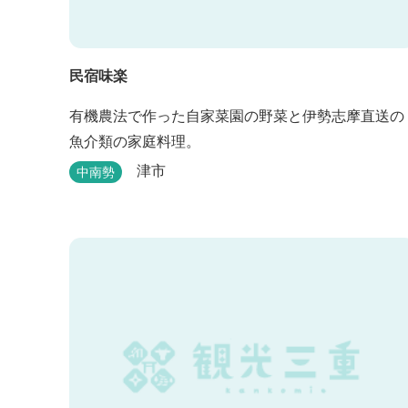
民宿味楽
有機農法で作った自家菜園の野菜と伊勢志摩直送の
魚介類の家庭料理。
津市
中南勢