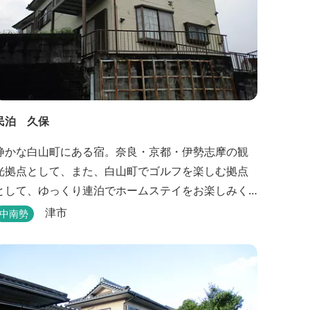
民泊 久保
静かな白山町にある宿。奈良・京都・伊勢志摩の観
光拠点として、また、白山町でゴルフを楽しむ拠点
として、ゆっくり連泊でホームステイをお楽しみく
ださい。
津市
中南勢