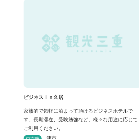
や和洋室など多彩な客室を備え、窓からはリゾート
の美しい景色が広がります。 天然温泉の大浴場やサ
ウナも完備しており、 ゴルフの後はもちろん、伊
勢...
ビジネスｉｎ久居
家族的で気軽に泊まって頂けるビジネスホテルで
す。長期滞在、受験勉強など、様々な用途に応じて
ご利用ください。
津市
中南勢