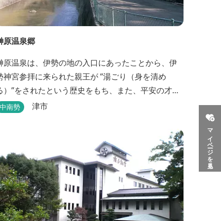
榊原温泉郷
榊原温泉は、伊勢の地の入口にあったことから、伊
勢神宮参拝に来られた親王が ”湯ごり（身を清め
る）”をされたという歴史をもち、また、平安の才
女・清少納言が 「枕草子」で”湯は七栗の湯”＜当時
津市
中南勢
の呼び名＞と称えており、 出雲の神を温泉の守り神
マイページを見る
として祀っていることもあって、恋の和歌も多く残
っています。 このように、宮中や神宮にゆかりも深
く、つるつるスベスベの肌ざわりの良い泉質は 心身
の癒し...