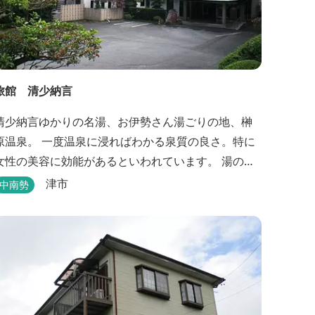
旅館 清少納言
清少納言ゆかりの名湯、お伊勢さん湯ごりの地、榊
原温泉。 一度温泉に浸ればわかる泉質の良さ。特に
女性の美容に効能があるといわれています。 湯の瀬
川のせせらぎが聞こえる静かな宿。それが旅館 清
津市
中南勢
少納言です。柔らかく滑らかな安らぎの湯や旬の
味、心のこもったおもてなしを心掛けております。
日頃の喧騒から離れ、平安の才女清少納言もお墨付
きの名湯を是非実感してください。