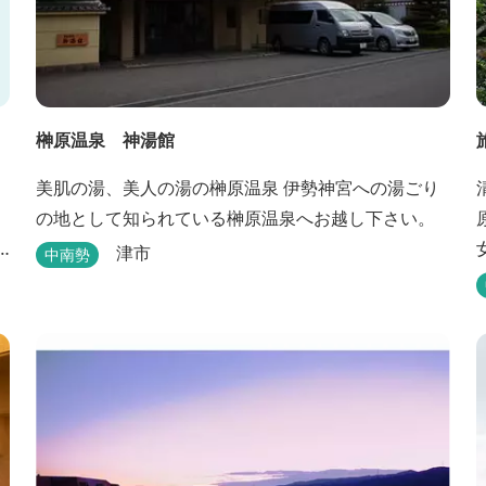
榊原温泉 神湯館
美肌の湯、美人の湯の榊原温泉 伊勢神宮への湯ごり
の地として知られている榊原温泉へお越し下さい。
津市
中南勢