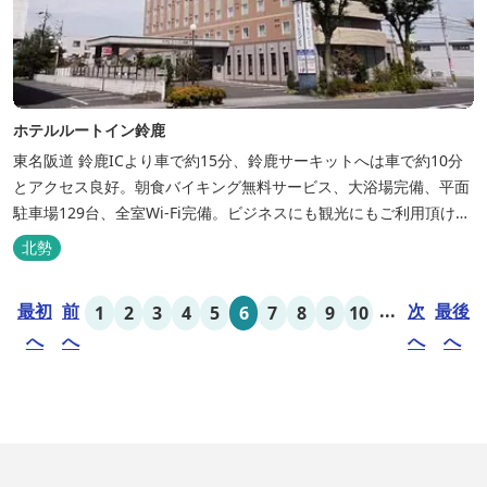
ホテルルートイン鈴鹿
東名阪道 鈴鹿ICより車で約15分、鈴鹿サーキットへは車で約10分
とアクセス良好。朝食バイキング無料サービス、大浴場完備、平面
駐車場129台、全室Wi-Fi完備。ビジネスにも観光にもご利用頂ける
快適なホテルライフをご提供します。
北勢
最初
前
...
次
最後
1
2
3
4
5
6
7
8
9
10
へ
へ
へ
へ