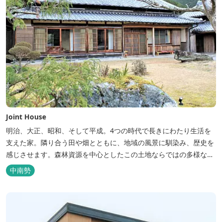
Joint House
明治、大正、昭和、そして平成。4つの時代で長きにわたり生活を
支えた家。隣り合う田や畑とともに、地域の風景に馴染み、歴史を
感じさせます。森林資源を中心としたこの土地ならではの多様な自
然環境の素晴らしさを伝える情報を発信し、そして多種多様な人材
中南勢
と共有することで地域産業・地域社会の発展を図るNPO法人Joint
Plusが運営する民泊です。 NPO法人Joint Plusは、大台町ならでは
の...