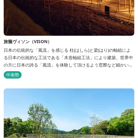
旅籠ヴィソン（VISON）
日本の伝統的な「風流」を感じる 柱(はしら)と梁(はり)の軸組によ
る日本の伝統的な工法である「木造軸組工法」により建築。世界中
の方に日本の誇る「風流」を体験して頂けるよう窓際など細かいデ
ィテールにこだわりました。4棟から成る旅籠棟では各棟1階に入居
中南勢
するテナントプロデュースにより洗練された世界観を各客室でお楽
しみいただけ...