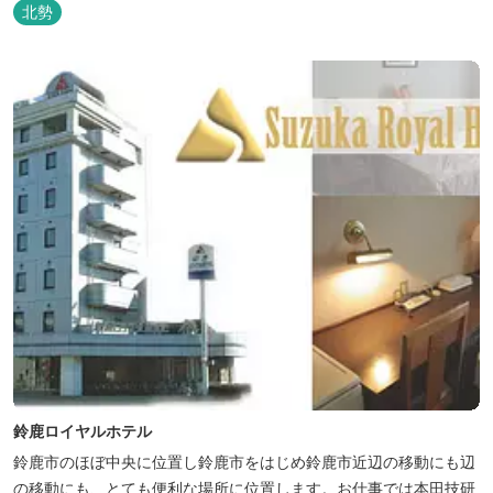
トの他、初めてのキャンプでも安心して楽しめる設備が整ったキャ
北勢
ンプ場です。 さらに、手ぶらでキャンプをお楽しみいただけるよう
に夕食バーべキュー用の炭火セットなどのレンタル品や国産牛BBQ
セットなどの食材も事前にご...
鈴鹿ロイヤルホテル
鈴鹿市のほぼ中央に位置し鈴鹿市をはじめ鈴鹿市近辺の移動にも辺
の移動にも、とても便利な場所に位置します。お仕事では本田技研