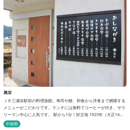
萬栄
ＪＲ三瀬谷駅前の料理旅館。寿司や鰻、和食から洋食まで網羅する
メニューがこだわりです。ランチには無料でコーヒーが付き、サラ
リーマン中心に人気です。 駅から1分！好立地 1925年（大正14
年）に開業した歴史ある旅館。JR三瀬谷駅から徒歩一分と好立地の
中南勢
場所にあり、大変便利です。 部屋数は11室、大広間が2部屋。少人