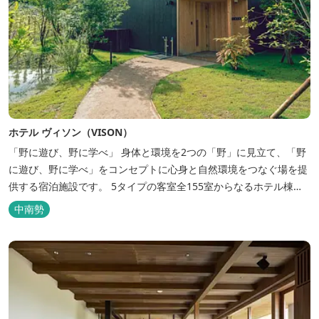
ホテル ヴィソン（VISON）
「野に遊び、野に学べ」 身体と環境を2つの「野」に見立て、「野
に遊び、野に学べ」をコンセプトに心身と自然環境をつなぐ場を提
供する宿泊施設です。 5タイプの客室全155室からなるホテル棟
と、プライベートな滞在が楽しめる一棟独立型のヴィラ6棟がござ
中南勢
います。