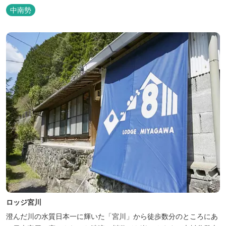
登山初心者から楽しめる総門山など、表情豊かな山々が連なりま
中南勢
す。 日本の滝百選に選ばれている七ッ釜滝など、大自然が作り出す
四季折々の景観は実に壮大です。身も心もリフレッシュする旅の拠
点として、当ホテルは快適さを追...
ロッジ宮川
澄んだ川の水質日本一に輝いた「宮川」から徒歩数分のところにあ