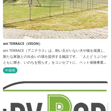
ani TERRACE（VISON）
ani TERRACE（アニテラス）は、飼い主がいない犬や猫を保護し、
新たな家族との出会いの場を提供する施設です。「人とどうぶつが
ともに輝き、いのちを照らす」をコンセプトに、ペット保険事業を
行うアニコムグループが運営します。また、本施設では、飼い主様
中南勢
と一緒にVISONへ訪れたペットを一時的にお預かりするペットホテ
ルをご用意しているほか、広々...