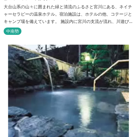
大台山系の山々に囲まれた緑と清流のふるさと宮川にある、ネイチ
ャーセラピーの温泉ホテル。宿泊施設は、ホテルの他、コテージと
キャンプ場を備えています。 施設内に宮川の支流が流れ、川遊びが
できます。BBQエリア、釣堀もあり、ファミリーやグループでもア
中南勢
クティビティを楽しめます。 ディナーは併設の「レストラン アン
ジュ」にて、地元の食材をていねいに調理したフレンチフルコース
をお召し上がりい...