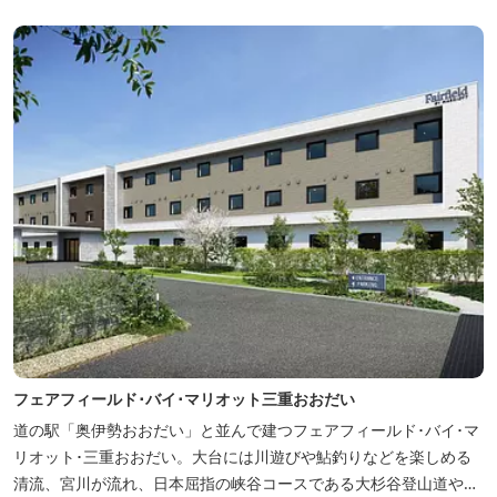
数から団体のお客様まで幅広くご利用いただけます。 人気の定食は
品数...
フェアフィールド･バイ･マリオット三重おおだい
道の駅「奥伊勢おおだい」と並んで建つフェアフィールド･バイ･マ
リオット･三重おおだい。大台には川遊びや鮎釣りなどを楽しめる
清流、宮川が流れ、日本屈指の峡谷コースである大杉谷登山道や、