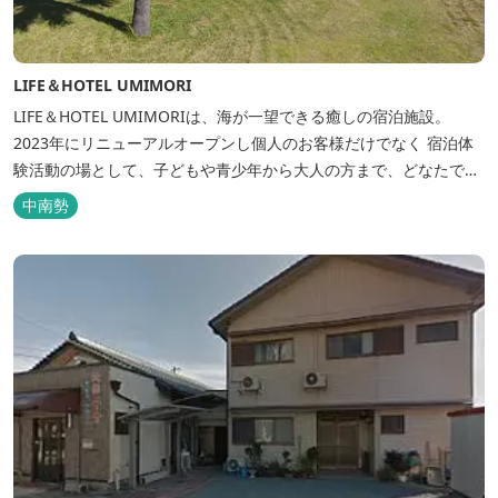
LIFE＆HOTEL UMIMORI
LIFE＆HOTEL UMIMORIは、海が一望できる癒しの宿泊施設。
2023年にリニューアルオープンし個人のお客様だけでなく 宿泊体
験活動の場として、子どもや青少年から大人の方まで、どなたでも
ご利用いただけます。 ヨットやボート・カヤックをはじめとするマ
中南勢
リンアクティビティや併設する海の乗馬倶楽部エルカバージョでの
乗馬体験が可能！ 小中学生や団体様向けに海の自然体験教室も開催
しています...