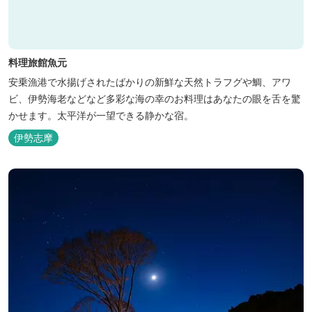
料理旅館魚元
安乗漁港で水揚げされたばかりの新鮮な天然トラフグや鯛、アワ
ビ、伊勢海老などなど多彩な海の幸のお料理はあなたの眼を舌を驚
かせます。太平洋が一望できる静かな宿。
伊勢志摩