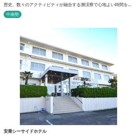
歴史、数々のアクティビティが融合する溯渓寮で心地よい時間をお
過ごしください。 溯渓寮A棟は、22㎡の広々としたLDKを有する清
中南勢
潔な宿泊棟です。大きな窓からは四季折々の美しい風景を眺望で
き、夏場はウッドデッキ、冬場は薪ストーブと、季節を感じながら
の滞在が可能です。落ち...
安乗シーサイドホテル