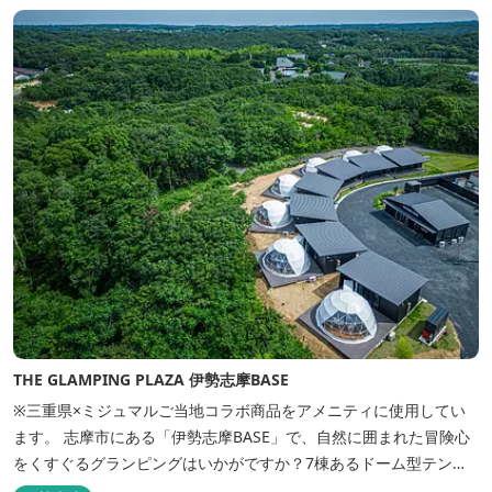
THE GLAMPING PLAZA 伊勢志摩BASE
※三重県×ミジュマルご当地コラボ商品をアメニティに使用してい
ます。 志摩市にある「伊勢志摩BASE」で、自然に囲まれた冒険心
をくすぐるグランピングはいかがですか？7棟あるドーム型テント
での宿泊やFREE BARのサービス、伊勢志摩の特産を使ったBBQ