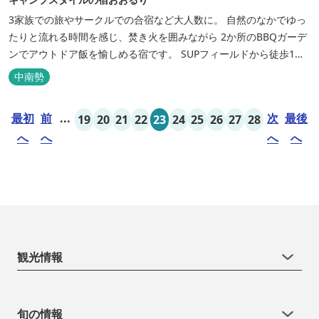
3家族での旅やサークルでの合宿など大人数に。 自然のなかでゆっ
たりと流れる時間を感じ、焚き火を囲みながら 2か所のBBQガーデ
ンでアウトドア飯を愉しめる宿です。 SUPフィールドから徒歩1
分。絶景に囲まれた水上アクティビティも満喫したい方へ。
中南勢
最初
前
...
次
最後
19
20
21
22
23
24
25
26
27
28
へ
へ
へ
へ
観光情報
旬の情報