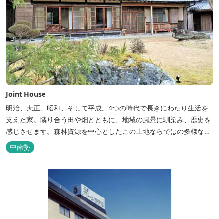
Joint House
明治、大正、昭和、そして平成。4つの時代で長きにわたり生活を
支えた家。隣り合う田や畑とともに、地域の風景に馴染み、歴史を
感じさせます。森林資源を中心としたこの土地ならではの多様な自
然環境の素晴らしさを伝える情報を発信し、そして多種多様な人材
中南勢
と共有することで地域産業・地域社会の発展を図るNPO法人Joint
Plusが運営する民泊です。 NPO法人Joint Plusは、大台町ならでは
の...