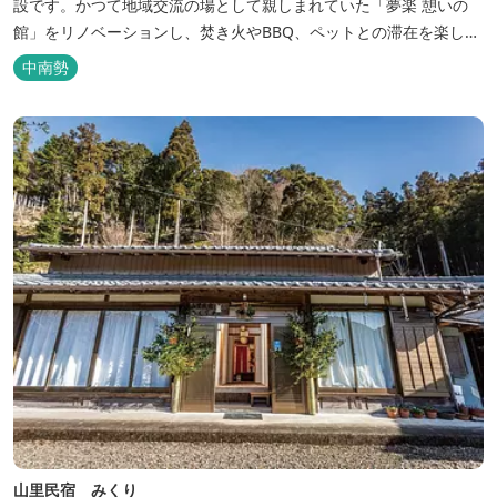
設です。かつて地域交流の場として親しまれていた「夢楽 憩いの
館」をリノベーションし、焚き火やBBQ、ペットとの滞在を楽しめ
る“キャンプ気分”の宿として生まれ変わりました。 【営業時間】 チ
中南勢
ェックイン 15：00（早めのチェックインご希望は予約時に要相
談） チェックアウト 9：00 【定休日】 不定休 【料金...
山里民宿 みくり