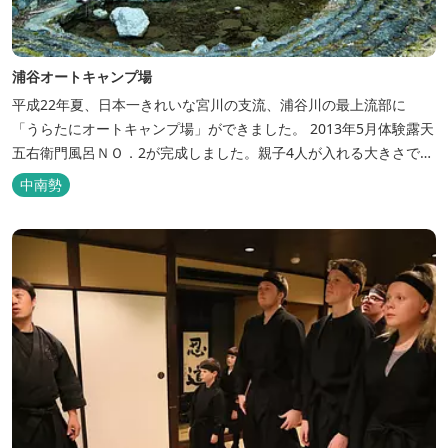
浦谷オートキャンプ場
平成22年夏、日本一きれいな宮川の支流、浦谷川の最上流部に
「うらたにオートキャンプ場」ができました。 2013年5月体験露天
五右衛門風呂ＮＯ．2が完成しました。親子4人が入れる大きさで
す。中には腰掛けもあり、ゆっくり、星やホタルを見る事ができま
中南勢
す。ひのきの香り漂う特製五右衛門風呂を自分で沸かし、入浴しま
せんか？ 同時にデッキ付ひのき小屋も完成しました。是非ご利用く
ださい。