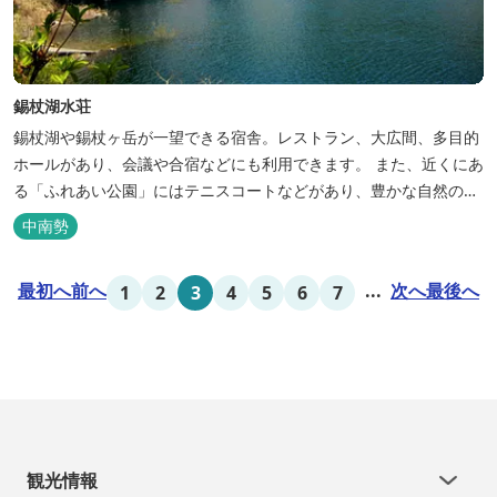
錫杖湖水荘
錫杖湖や錫杖ヶ岳が一望できる宿舎。レストラン、大広間、多目的
ホールがあり、会議や合宿などにも利用できます。 また、近くにあ
る「ふれあい公園」にはテニスコートなどがあり、豊かな自然の中
でのびのびと楽しむことができます。
中南勢
最初へ
前へ
...
次へ
最後へ
1
2
3
4
5
6
7
観光情報