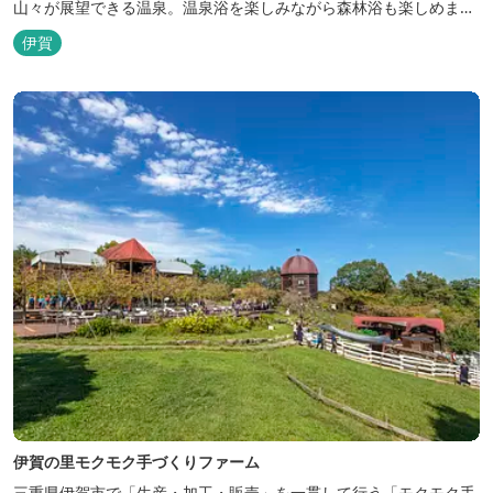
山々が展望できる温泉。温泉浴を楽しみながら森林浴も楽しめま
す。一枚岩をくり貫いてつくった湯船もあり、風情ある空間が魅力
伊賀
です。 ★源泉100％の野天風呂 源泉100％の野天風呂が2つあり、
38度のぬるめの湯と42度の熱めの湯があります。ぬるめの湯はじっ
くりとゆ...
伊賀の里モクモク手づくりファーム
三重県伊賀市で「生産・加工・販売」を一貫して行う「モクモク手