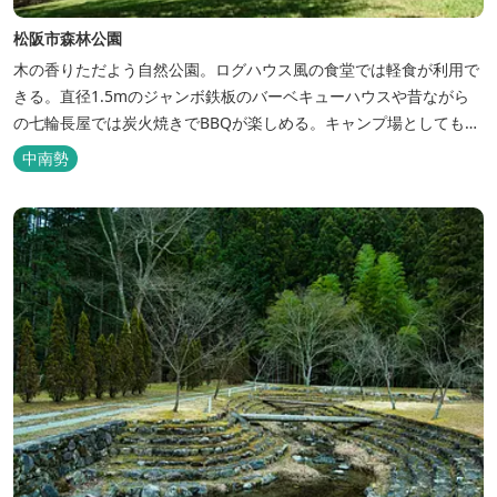
松阪市森林公園
木の香りただよう自然公園。ログハウス風の食堂では軽食が利用で
きる。直径1.5mのジャンボ鉄板のバーベキューハウスや昔ながら
の七輪長屋では炭火焼きでBBQが楽しめる。キャンプ場としても人
気で、週末は多くのキャンパーでにぎわっている。バンガローや5
中南勢
タイプのテントサイトがある。展望台からは市街が一望できる。ま
た桜の時期は、多くの人々でにぎわう。 バーベキューの食材は持ち
込みOK！あらかじめご...