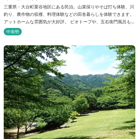
三重県・大台町栗谷地区にある民泊。山菜採りやそば打ち体験、川
釣り、農作物の収穫、料理体験などの田舎暮らしを体験できます。
アットホームな雰囲気が大好評。 ビオトープや、五右衛門風呂も楽
しめます。6月はホタル観賞が人気。 夜になると周囲は真っ暗。都
中南勢
会には無い闇の中を飛び交うヒメホタル・ヘイケボタルを観賞した
り、星空を眺めたり・・・ 初夏の早朝には「アカショウビン」の美
しい声を聞く事ができた...