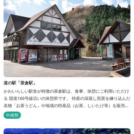
道の駅「茶倉駅」
かわいらしい駅舎が特徴の茶倉駅は、食事、休憩にご利用いただけ
る 国道166号線沿いの休憩所です。 特産の深蒸し煎茶を練り込んだ
名物「お茶うどん」や地域の特産品（お茶、しいたけ等）を販売。
吊り橋をわたれば宿泊施設のエバーグレイズ香肌峡まですぐ。 【イ
中南勢
チオシ名物】 ・味噌カツ丼…地元産の甘味噌を使ったボリュームた
っぷりの丼ぶり。 松阪の観光情報は、松阪観光インフォメ...