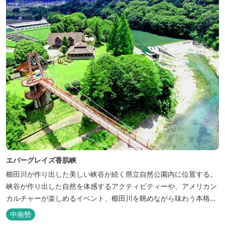
エバーグレイズ香肌峡
櫛田川が作り出した美しい峡谷が続く県立自然公園内に位置する。
峡谷が作り出した自然を体感するアクティビティーや、アメリカン
カルチャーが楽しめるイベント、櫛田川を眺めながら味わう本格的
なアメリカンＢＢＱを体験することができる。 松阪の観光情報は、
中南勢
松阪観光インフォメーションサイト ワクワ...