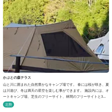
かぶとの森テラス
山と川に囲まれた自然豊かなキャンプ場です。 春には桜が咲き、夏
は川遊び、冬は満天の星空を楽しむ事ができます。 施設内には、オ
ートキャンプ場、芝生のフリーサイト、林間のフリーサイトと3種
類のキャンプ場があり、豊かな自然の中でのんびりとキャンプを楽
北勢
しむ事ができます。 テント泊が苦手な方や、小さなお子様連れの方