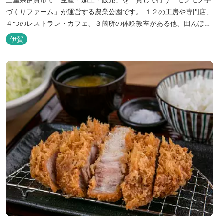
づくりファーム」が運営する農業公園です。 １２の工房や専門店、
４つのレストラン・カフェ、３箇所の体験教室がある他、田んぼや
いかだ池など、「自然や農業」を身近に感じて楽しんでいただける
伊賀
遊び場もあります。 園内では、ミニブタくんたちのショーを見た
り、ウインナーづくりやパンづくりなどの手づくり体験教室や、食
農体験プログラムに参加したり...