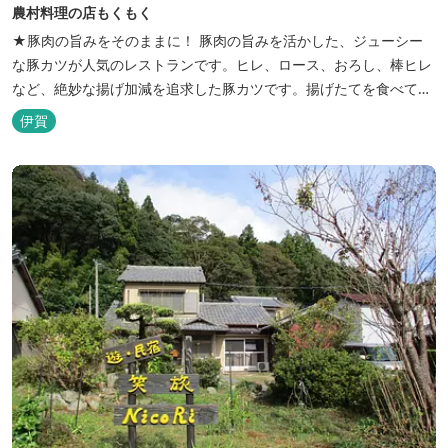
農村料理の店もくもく
★豚肉の旨みをそのままに！ 豚肉の旨みを活かした、ジューシー
な豚カツが人気のレストランです。ヒレ、ロース、おろし、棒ヒレ
など、絶妙な揚げ加減を追求した豚カツです。揚げたてを食べてい
ただくために、注文後じっくり揚げてお出ししています。 ★手作
伊賀
りのお蕎麦をお楽しみいただけます！ お蕎麦は毎日お店で打ってつ
くっております。北海道や三重のそば粉を使用してつくる、喉ごし
の良い昔ながらのお蕎麦...