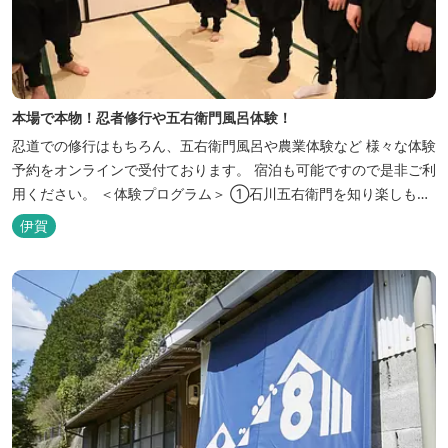
本場で本物！忍者修行や五右衛門風呂体験！
忍道での修行はもちろん、五右衛門風呂や農業体験など 様々な体験
予約をオンラインで受付ております。 宿泊も可能ですので是非ご利
用ください。 ＜体験プログラム＞ ①石川五右衛門を知り楽しも
う！ ②忍者をめざそう！（入門・初級編） ③忍者の基礎体力づく
伊賀
り！農業体験！ ④忍者の里山散策と忍者修行を楽しもう！（山中
で忍道修行）