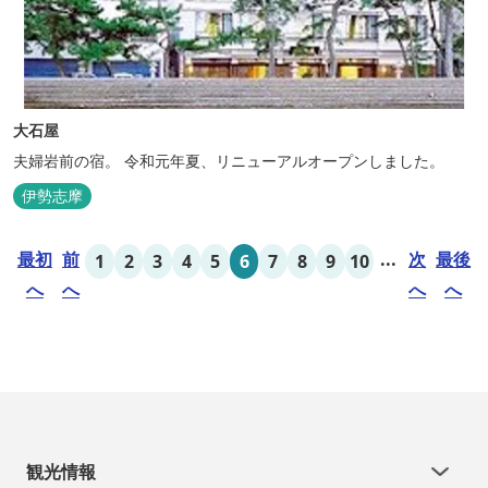
大石屋
夫婦岩前の宿。 令和元年夏、リニューアルオープンしました。
伊勢志摩
最初
前
...
次
最後
1
2
3
4
5
6
7
8
9
10
へ
へ
へ
へ
観光情報