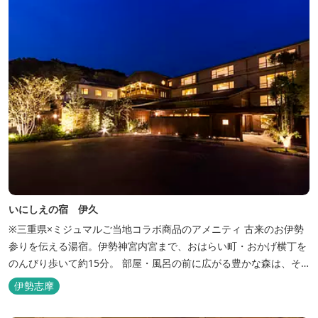
いにしえの宿 伊久
※三重県×ミジュマルご当地コラボ商品のアメニティ 古来のお伊勢
参りを伝える湯宿。伊勢神宮内宮まで、おはらい町・おかげ横丁を
のんびり歩いて約15分。 部屋・風呂の前に広がる豊かな森は、そ
のまま内宮の森へと連なっています。 お伊勢さんとつながってい
伊勢志摩
る・・そんな気持ちになる宿です。 館内には2つの大浴場と趣の異
なる３つの貸切露天風呂を楽しめます。