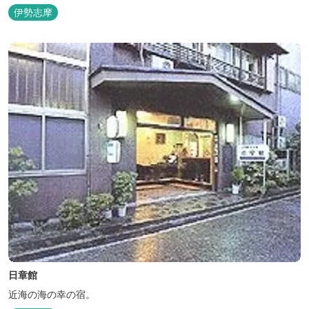
伊勢志摩
日章館
近海の海の幸の宿。