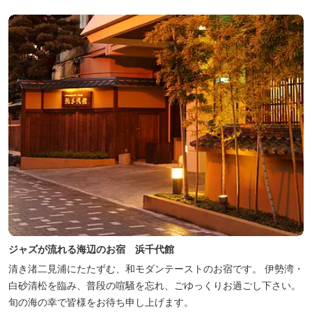
が可能です。
ジャズが流れる海辺のお宿 浜千代館
清き渚二見浦にたたずむ、和モダンテーストのお宿です。 伊勢湾・
白砂清松を臨み、普段の喧騒を忘れ、ごゆっくりお過ごし下さい。
旬の海の幸で皆様をお待ち申し上げます。