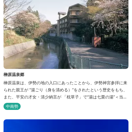
榊原温泉郷
榊原温泉は、伊勢の地の入口にあったことから、伊勢神宮参拝に来
られた親王が ”湯ごり（身を清める）”をされたという歴史をもち、
また、平安の才女・清少納言が 「枕草子」で”湯は七栗の湯”＜当時
の呼び名＞と称えており、 出雲の神を温泉の守り神として祀ってい
中南勢
ることもあって、恋の和歌も多く残っています。 このように、宮中
や神宮にゆかりも深く、つるつるスベスベの肌ざわりの良い泉質は
心身の癒し...