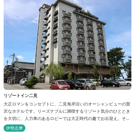
リゾートイン二見
大正ロマンをコンセプトに、二見海岸沿いのオーシャンビューの贅
沢なホテルです。リーズナブルに満喫するリゾート気分のひととき
を大切に、人力車のあるロビーでは大正時代の趣でお出迎え。そし
て、抜群の眺めが自慢の露天風呂｢七福の湯｣は、趣向を凝らした七
伊勢志摩
つのお風呂のうち、五つをご宿泊者様無料の貸切風呂としてご利用