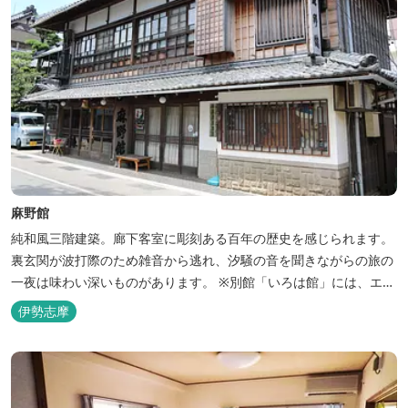
麻野館
純和風三階建築。廊下客室に彫刻ある百年の歴史を感じられます。
裏玄関が波打際のため雑音から逃れ、汐騒の音を聞きながらの旅の
一夜は味わい深いものがあります。 ※別館「いろは館」には、エイ
リアンやプレデターのリアルな模型があり、初めて見た方はビック
伊勢志摩
リしますよ。