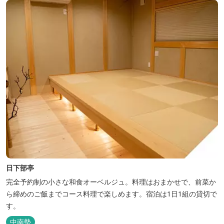
日下部亭
完全予約制の小さな和食オーベルジュ。料理はおまかせで、前菜か
ら締めのご飯までコース料理で楽しめます。宿泊は1日1組の貸切で
す。
中南勢