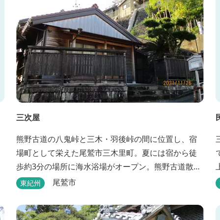
三次屋
熊野古道の八鬼峠と三木・羽後峠の間に位置し、宿
場町として栄えた尾鷲市三木里町。夏には宿から徒
歩約3分の場所に海水浴場がオープン。熊野古道散策
はもちろん、林業体験もできます。
尾鷲市
東紀州