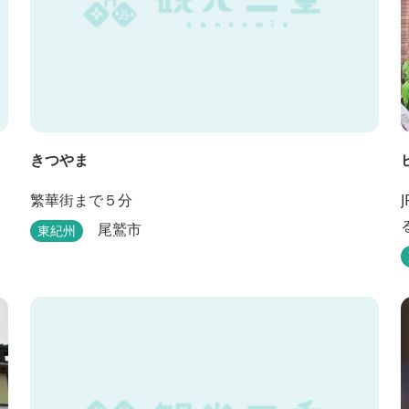
きつやま
繁華街まで５分
尾鷲市
東紀州