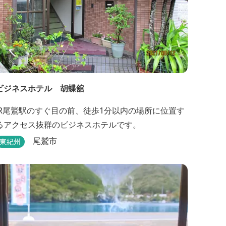
ビジネスホテル 胡蝶舘
JR尾鷲駅のすぐ目の前、徒歩1分以内の場所に位置す
るアクセス抜群のビジネスホテルです。
尾鷲市
東紀州