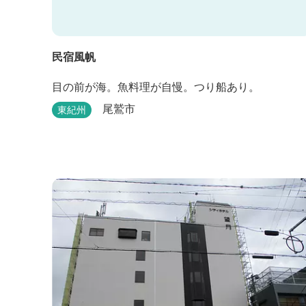
民宿風帆
目の前が海。魚料理が自慢。つり船あり。
尾鷲市
東紀州