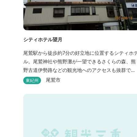
シティホテル望月
尾鷲駅から徒歩約7分の好立地に位置するシティホ
ル。尾鷲神社や熊野灘が一望できるさくらの森、熊
野古道伊勢路などの観光地へのアクセスも抜群で
す。
尾鷲市
東紀州