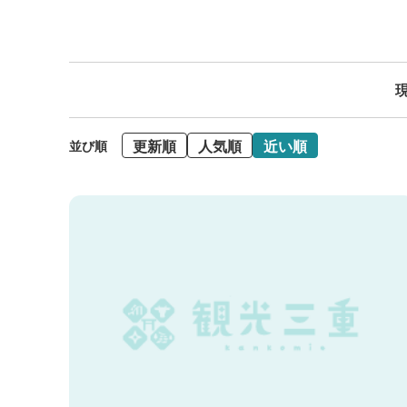
現
更新順
人気順
近い順
並び順