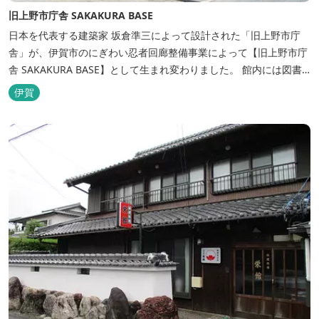
旧上野市庁舎 SAKAKURA BASE
日本を代表する建築家 坂倉準三によって設計された「旧上野市庁
舎」が、伊賀市のにぎわい忍者回廊整備事業によって【旧上野市庁
舎 SAKAKURA BASE】として生まれ変わりました。 館内には図書
館やホテル、カフェがあるほか、観光案内所「伊賀市観光インフォ
伊賀
メーションセンター」や伊賀の逸品を取り揃えた「伊賀百貨
Souvenir Shop」も併殺されています。