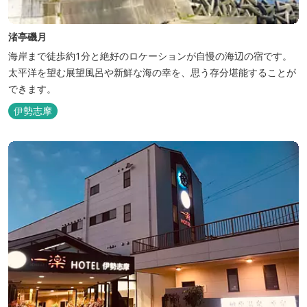
渚亭磯月
海岸まで徒歩約1分と絶好のロケーションが自慢の海辺の宿です。
太平洋を望む展望風呂や新鮮な海の幸を、思う存分堪能することが
できます。
伊勢志摩