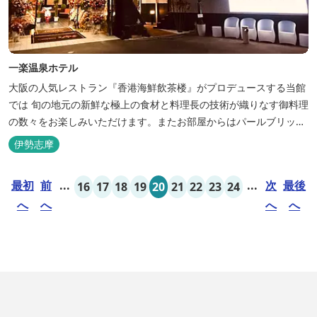
一楽温泉ホテル
大阪の人気レストラン『香港海鮮飲茶楼』がプロデュースする当館
では 旬の地元の新鮮な極上の食材と料理長の技術が織りなす御料理
の数々をお楽しみいただけます。またお部屋からはパールブリッジ
や真珠筏など、美しい景色が一望できます。「美肌の湯」として有
伊勢志摩
名な榊原温泉の運び湯を使用した大浴場も完備。
最初
前
...
...
次
最後
16
17
18
19
20
21
22
23
24
へ
へ
へ
へ