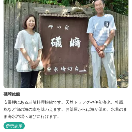
分の位置にあるこのホテ...
礒崎旅館
安乗岬にある老舗料理旅館です。天然トラフグや伊勢海老、牡蠣、
鮑など旬の海の幸を味わえます。お部屋からは海が望め、水着のま
ま海水浴場へ遊びに行けます。
伊勢志摩