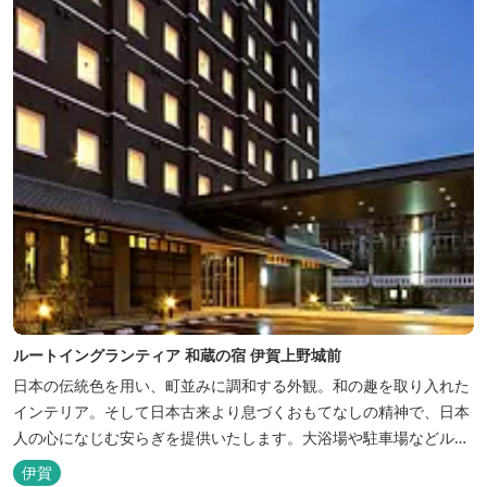
ルートイングランティア 和蔵の宿 伊賀上野城前
日本の伝統色を用い、町並みに調和する外観。和の趣を取り入れた
インテリア。そして日本古来より息づくおもてなしの精神で、日本
人の心になじむ安らぎを提供いたします。大浴場や駐車場などルー
トインホテルズの機能性や利便性はそのままに、穏やかな和のニュ
伊賀