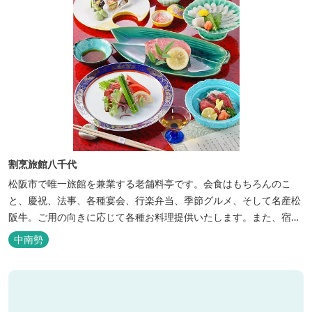
割烹旅館八千代
松阪市で唯一旅館を兼業する老舗料亭です。会食はもちろんのこ
と、慶祝、法事、各種宴会、行楽弁当、季節グルメ、そして名産松
阪牛。ご用の向きに応じて各種お料理提供いたします。また、宿泊
のご用もたまわります。 国登録有形文化財に選ばれた純木造建築で
中南勢
昔風情をお楽しみください。