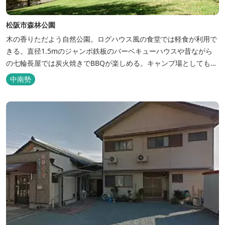
松阪市森林公園
木の香りただよう自然公園。ログハウス風の食堂では軽食が利用で
きる。直径1.5mのジャンボ鉄板のバーベキューハウスや昔ながら
の七輪長屋では炭火焼きでBBQが楽しめる。キャンプ場としても人
気で、週末は多くのキャンパーでにぎわっている。バンガローや5
中南勢
タイプのテントサイトがある。展望台からは市街が一望できる。ま
た桜の時期は、多くの人々でにぎわう。 バーベキューの食材は持ち
込みOK！あらかじめご...