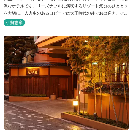
沢なホテルです。リーズナブルに満喫するリゾート気分のひととき
を大切に、人力車のあるロビーでは大正時代の趣でお出迎え。そし
て、抜群の眺めが自慢の露天風呂｢七福の湯｣は、趣向を凝らした七
伊勢志摩
つのお風呂のうち、五つをご宿泊者様無料の貸切風呂としてご利用
が可能です。