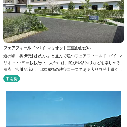
フェアフィールド･バイ･マリオット三重おおだい
道の駅「奥伊勢おおだい」と並んで建つフェアフィールド･バイ･マ
リオット･三重おおだい。大台には川遊びや鮎釣りなどを楽しめる
清流、宮川が流れ、日本屈指の峡谷コースである大杉谷登山道や、
登山初心者から楽しめる総門山など、表情豊かな山々が連なりま
中南勢
す。 日本の滝百選に選ばれている七ッ釜滝など、大自然が作り出す
四季折々の景観は実に壮大です。身も心もリフレッシュする旅の拠
点として、当ホテルは快適さを追...