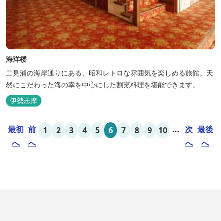
海洋楼
二見浦の海岸通りにある、昭和レトロな雰囲気を楽しめる旅館。天
然にこだわった海の幸を中心にした割烹料理を堪能できます。
伊勢志摩
最初
前
...
次
最後
1
2
3
4
5
6
7
8
9
10
へ
へ
へ
へ