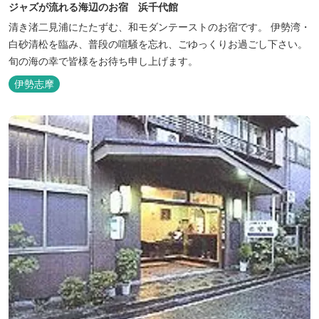
ジャズが流れる海辺のお宿 浜千代館
清き渚二見浦にたたずむ、和モダンテーストのお宿です。 伊勢湾・
白砂清松を臨み、普段の喧騒を忘れ、ごゆっくりお過ごし下さい。
旬の海の幸で皆様をお待ち申し上げます。
伊勢志摩