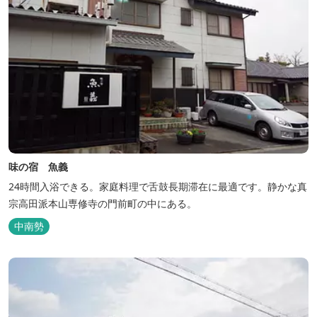
味の宿 魚義
24時間入浴できる。家庭料理で舌鼓長期滞在に最適です。静かな真
宗高田派本山専修寺の門前町の中にある。
中南勢