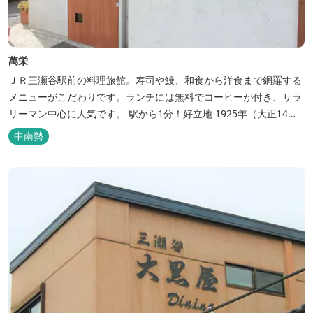
萬栄
ＪＲ三瀬谷駅前の料理旅館。寿司や鰻、和食から洋食まで網羅する
メニューがこだわりです。ランチには無料でコーヒーが付き、サラ
リーマン中心に人気です。 駅から1分！好立地 1925年（大正14
年）に開業した歴史ある旅館。JR三瀬谷駅から徒歩一分と好立地の
中南勢
場所にあり、大変便利です。 部屋数は11室、大広間が2部屋。少人
数から団体のお客様まで幅広くご利用いただけます。 人気の定食は
品数...