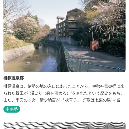
榊原温泉郷
榊原温泉は、伊勢の地の入口にあったことから、伊勢神宮参拝に来
られた親王が ”湯ごり（身を清める）”をされたという歴史をもち、
また、平安の才女・清少納言が 「枕草子」で”湯は七栗の湯”＜当時
の呼び名＞と称えており、 出雲の神を温泉の守り神として祀ってい
中南勢
ることもあって、恋の和歌も多く残っています。 このように、宮中
や神宮にゆかりも深く、つるつるスベスベの肌ざわりの良い泉質は
心身の癒し...