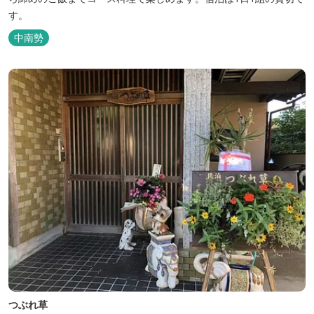
す。
中南勢
つぶれ草