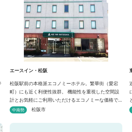
エースイン・松阪
ジ
松阪駅前の本格派エコノミーホテル。繁華街（愛宕
町）にも近く利便性抜群。 機能性を重視した空間設
計とお気軽にご利用いただけるエコノミーな価格で
長期滞在に最適。喫煙・禁煙ルームもご指定いただ
松阪市
中南勢
けます。 無料サービス ・３０種類以上の和洋朝食ビ
ュッフェ（6:30～9:30） ・アルコールも無料のウェ