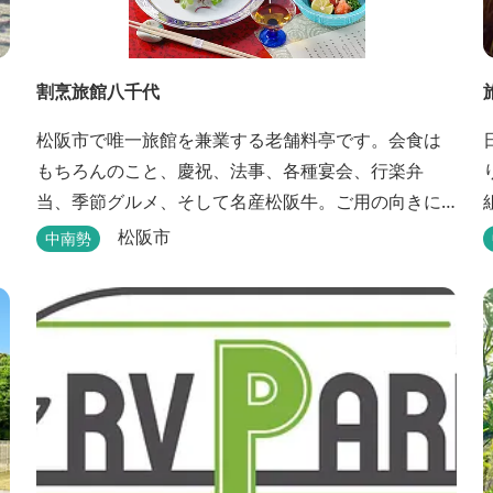
割烹旅館八千代
松阪市で唯一旅館を兼業する老舗料亭です。会食は
もちろんのこと、慶祝、法事、各種宴会、行楽弁
当、季節グルメ、そして名産松阪牛。ご用の向きに
応じて各種お料理提供いたします。また、宿泊のご
松阪市
中南勢
用もたまわります。 国登録有形文化財に選ばれた純
木造建築で昔風情をお楽しみください。