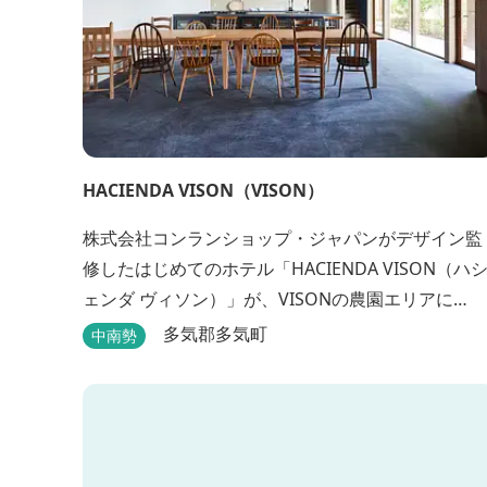
HACIENDA VISON（VISON）
株式会社コンランショップ・ジャパンがデザイン監
修したはじめてのホテル「HACIENDA VISON（ハ
ェンダ ヴィソン）」が、VISONの農園エリアに
8/1(木)オープン。 VISONでも最も緑豊かな農園エリ
多気郡多気町
中南勢
アに建つHACIENDA VISON。 ホテル名
の“HACIENDA”は、スペイン語で荘園の主の館を...