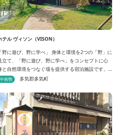
ホテル ヴィソン（VISON）
野に遊び、野に学べ」 身体と環境を2つの「野」に
見立て、「野に遊び、野に学べ」をコンセプトに心
身と自然環境をつなぐ場を提供する宿泊施設です。 5
タイプの客室全155室からなるホテル棟と、プライベ
多気郡多気町
中南勢
ートな滞在が楽しめる一棟独立型のヴィラ6棟がござ
います。