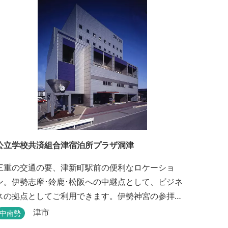
公立学校共済組合津宿泊所プラザ洞津
三重の交通の要、津新町駅前の便利なロケーショ
ン。伊勢志摩･鈴鹿･松阪への中継点として、ビジネ
スの拠点としてご利用できます。伊勢神宮の参拝
や、海水浴、潮干狩りなどのレジャー・観光にも最
津市
中南勢
適です。