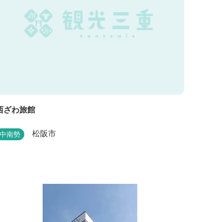
西ざわ旅館
松阪市
中南勢