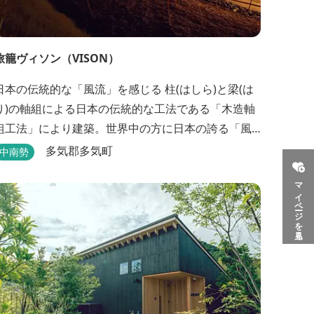
旅籠ヴィソン（VISON）
日本の伝統的な「風流」を感じる 柱(はしら)と梁(は
り)の軸組による日本の伝統的な工法である「木造軸
組工法」により建築。世界中の方に日本の誇る「風
流」を体験して頂けるよう窓際など細かいディテー
多気郡多気町
中南勢
ルにこだわりました。4棟から成る旅籠棟では各棟1
マイページを見る
階に入居するテナントプロデュースにより洗練され
た世界観を各客室でお楽しみいただけ...