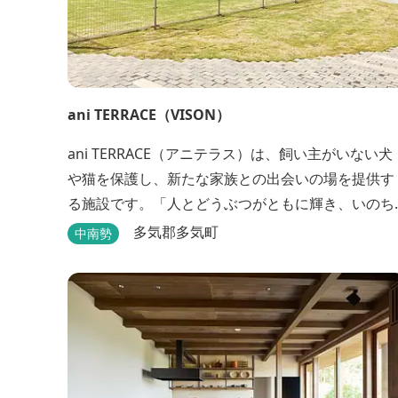
ani TERRACE（VISON）
ani TERRACE（アニテラス）は、飼い主がいない犬
や猫を保護し、新たな家族との出会いの場を提供す
る施設です。「人とどうぶつがともに輝き、いのち
を照らす」をコンセプトに、ペット保険事業を行う
多気郡多気町
中南勢
アニコムグループが運営します。また、本施設で
は、飼い主様と一緒にVISONへ訪れたペットを一時
的にお預かりするペットホテルをご用意しているほ
か、広々...