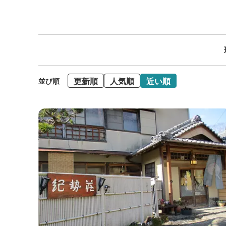
更新順
人気順
近い順
並び順