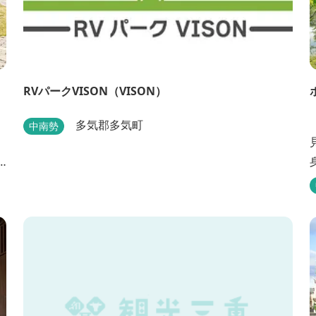
RVパークVISON（VISON）
「
多気郡多気町
中南勢