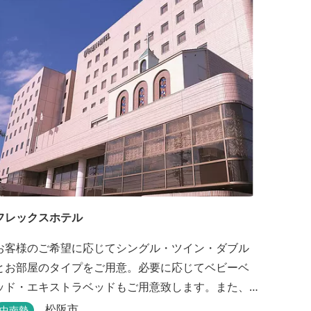
フレックスホテル
お客様のご希望に応じてシングル・ツイン・ダブル
とお部屋のタイプをご用意。必要に応じてベビーベ
ッド・エキストラベッドもご用意致します。また、
館内には松阪牛を使った洋食・和食のレストランと
松阪市
中南勢