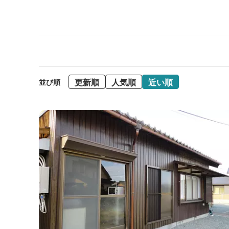
更新順
人気順
近い順
並び順