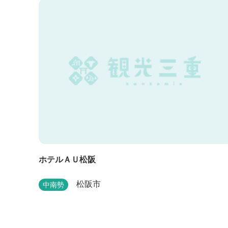
ホテルＡＵ松阪
松阪市
中南勢