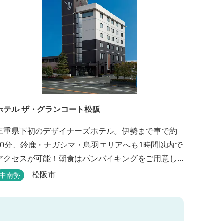
ホテル ザ・グランコート松阪
三重県下初のデザイナーズホテル。伊勢まで車で約
30分、鈴鹿・ナガシマ・鳥羽エリアへも1時間以内で
アクセスが可能！朝食はパンバイキングをご用意し
ております。ビジネスに、観光に、洗練された空間
松阪市
中南勢
の中で上質なひとときをお過ごしください。