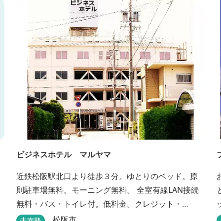
ビジネスホテル マルヤマ
近鉄松阪駅北口より徒歩３分。ゆとりのベッド。原
則駐車場無料。モーニング無料。 全室有線LAN接続
無料・バス・トイレ付。低料金。クレジット・
PayPay支払い可。
松阪市
中南勢