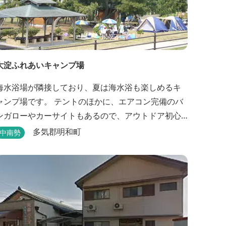
大淀ふれあいキャンプ場
海水浴場が隣接しており、夏は海水浴も楽しめるキ
ャンプ場です。 テントのほかに、エアコン完備のバ
ンガローやカーサイトもあるので、アウトドア初心
者でも気軽にキャンプを楽しめます！ 管理棟、水
多気郡明和町
中南勢
道、冷水シャワー、温水シャワー（有料）、共同休
憩所、炊事場、水洗トイレ、毛布（有料）、駐車場
（宿泊の場合は無料、デイ利用の場合は有料）完備
しています。