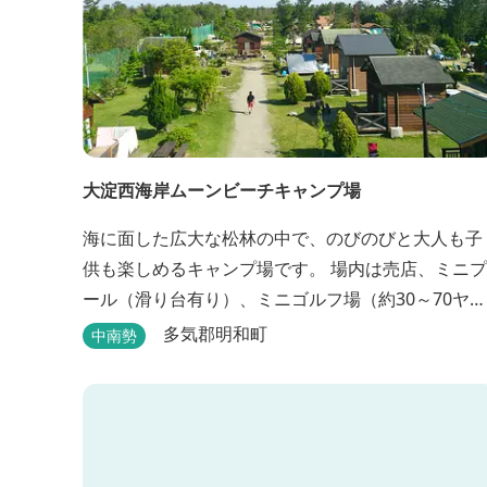
大淀西海岸ムーンビーチキャンプ場
海に面した広大な松林の中で、のびのびと大人も子
供も楽しめるキャンプ場です。 場内は売店、ミニプ
ール（滑り台有り）、ミニゴルフ場（約30～70ヤー
ドのホールが7つあるショートコース）などもあり
多気郡明和町
中南勢
す。 目の前の海では、海水浴など安心して楽しめま
す。周辺観光地には、伊勢志摩国立公園の玄関口に
あたります。