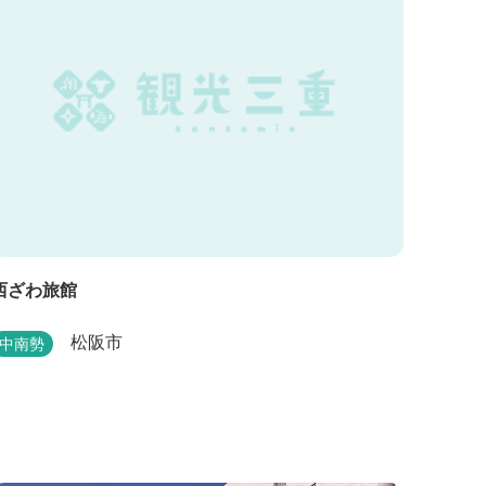
西ざわ旅館
松阪市
中南勢