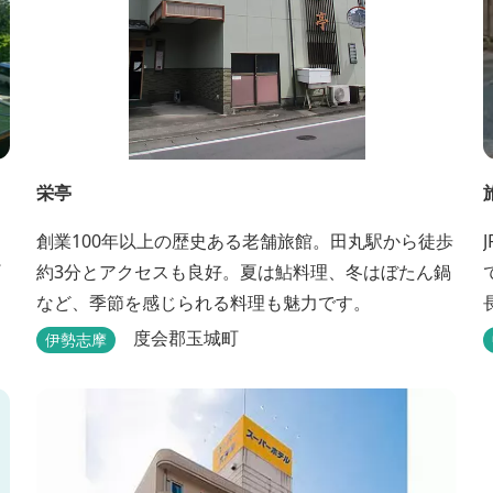
栄亭
創業100年以上の歴史ある老舗旅館。田丸駅から徒歩
約3分とアクセスも良好。夏は鮎料理、冬はぼたん鍋
など、季節を感じられる料理も魅力です。
ま
度会郡玉城町
伊勢志摩