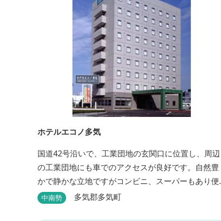
ホテルエコノ多気
国道42号沿いで、工業団地の玄関口に位置し、周辺
の工業団地にも車でのアクセスが良好です。自然豊
かで静かな立地ですがコンビニ、スーパーもあり便
利にご利用できます。無料朝食(セルフサービス)、
多気郡多気町
中南勢
型無料駐車場も完備。