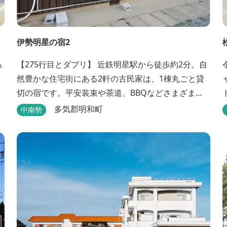
伊勢明星の宿2
る
【275行目とダブリ】 近鉄明星駅から徒歩約2分。自
然豊かな住宅街にある2軒の古民家は、1棟丸ごと貸
切の宿です。平安装束や茶道、BBQなどさまざまな
体験も楽しめます
多気郡明和町
中南勢