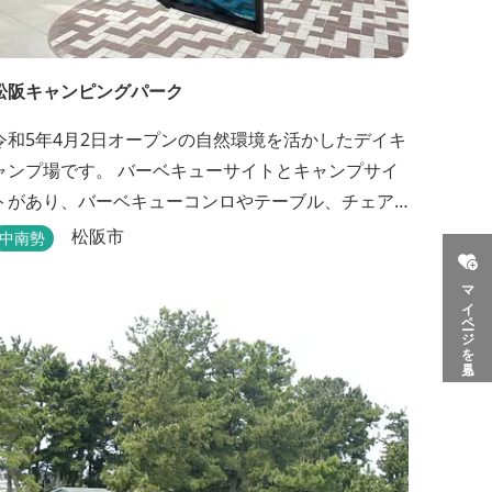
松阪キャンピングパーク
令和5年4月2日オープンの自然環境を活かしたデイキ
ャンプ場です。 バーベキューサイトとキャンプサイ
トがあり、バーベキューコンロやテーブル、チェア
などのレンタルもあります。 また、バーベキューサ
松阪市
中南勢
イトは屋根があり雨でも利用いただけます！ 皆さ
マイページを見る
ん、ぜひご利用ください！