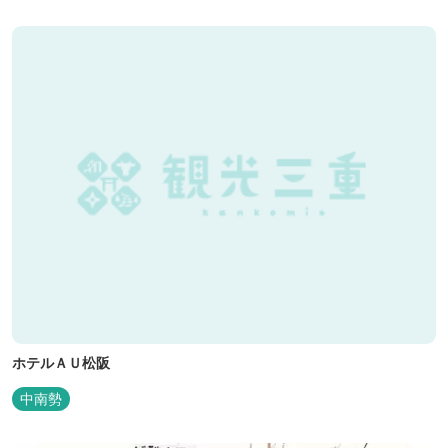
ホテルＡＵ松阪
中南勢