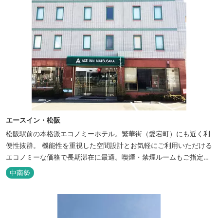
エースイン・松阪
松阪駅前の本格派エコノミーホテル。繁華街（愛宕町）にも近く利
便性抜群。 機能性を重視した空間設計とお気軽にご利用いただける
エコノミーな価格で長期滞在に最適。喫煙・禁煙ルームもご指定い
ただけます。 無料サービス ・３０種類以上の和洋朝食ビュッフェ
中南勢
（6:30～9:30） ・アルコールも無料のウェルカムドリンクサービス
（18:00～20:00）