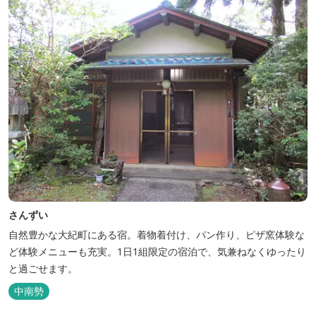
さんずい
自然豊かな大紀町にある宿。着物着付け、パン作り、ピザ窯体験な
ど体験メニューも充実。1日1組限定の宿泊で、気兼ねなくゆったり
と過ごせます。
中南勢