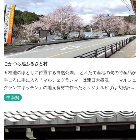
ごかつら池ふるさと村
五桂池のほとりに位置する自然公園。 とれたて産地の旬の特産品が
手ごろに手に入る「マルシェグランマ」は連日大盛況。 「マルシェ
グランマキッチン」の地元食材で作ったオリジナルピザは大好評！
バーベキューも楽しめます。食材と必要な道具がセットになった
中南勢
「手ぶらバーベキューセット」も人気です。 『ごかつら池どうぶつ
パーク』近くにあります。 多気町観光協会のフェイスブックでは多
気町のローカ...