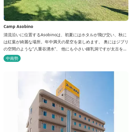
Camp Asobino
清流沿いに位置するAsobinoは、初夏にはホタルが飛び交い、秋に
は紅葉が綺麗な場所。年中満天の星空を楽しめます。 奥にはジブリ
の空間のような”八重谷湧水”、 他にも小さい鍾乳洞ですが太古を想
像させる”風穴”などがあり、自然が豊かなスポットです。 wi-fi完
中南勢
備。テントサウナもご利用いただけます。 また近くには廃校を活用
した「阿曽温泉」もあります。