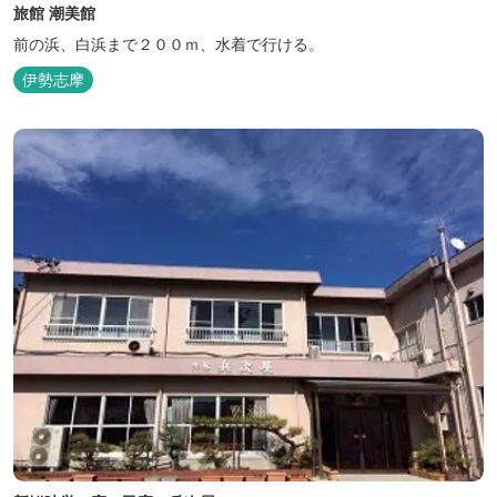
旅館 潮美館
前の浜、白浜まで２００ｍ、水着で行ける。
伊勢志摩