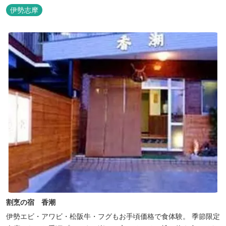
台に建つ温泉宿
伊勢志摩
割烹の宿 香潮
伊勢エビ・アワビ・松阪牛・フグもお手頃価格で食体験。 季節限定