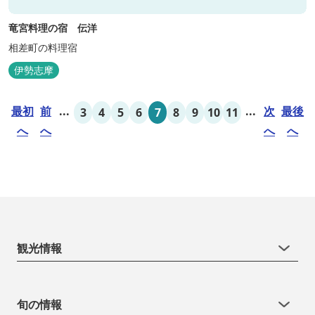
竜宮料理の宿 伝洋
相差町の料理宿
伊勢志摩
最初
前
...
...
次
最後
3
4
5
6
7
8
9
10
11
へ
へ
へ
へ
観光情報
旬の情報