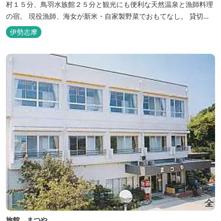
村１５分、鳥羽水族館２５分と観光にも便利な天然温泉と漁師料理
の宿。 現役漁師、海女が新米・自家製野菜でおもてなし。 貸切露
天風呂は４０分無料。
伊勢志摩
旅館 まつや