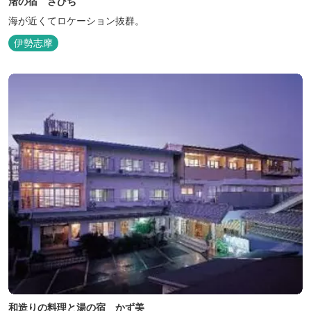
渚の宿 さひち
海が近くてロケーション抜群。
伊勢志摩
和造りの料理と湯の宿 かず美