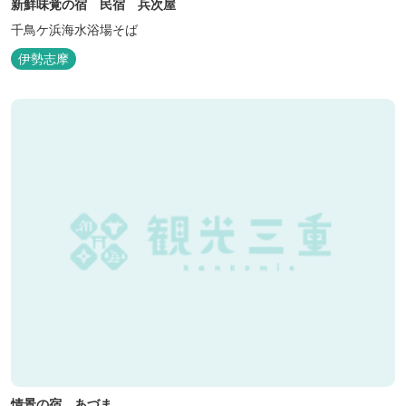
新鮮味覚の宿 民宿 兵次屋
千鳥ケ浜海水浴場そば
伊勢志摩
情景の宿 あづま