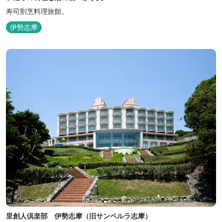
寿司割烹料理旅館。
伊勢志摩
里創人倶楽部 伊勢志摩（旧サンペルラ志摩）