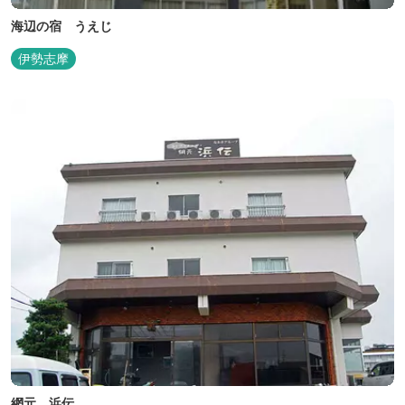
海辺の宿 うえじ
伊勢志摩
網元 浜伝