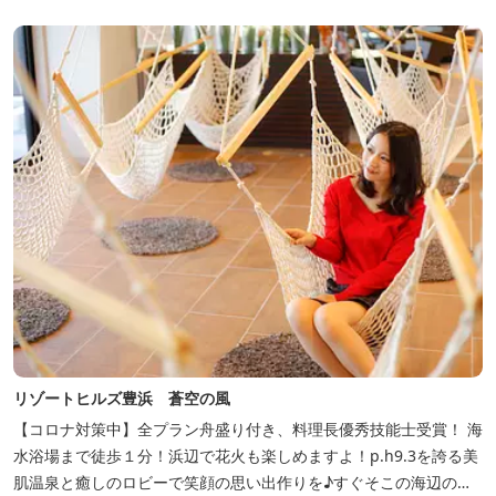
える化」のため長文になっております。 《３密回避基本対策》
【密閉...
リゾートヒルズ豊浜 蒼空の風
【コロナ対策中】全プラン舟盛り付き、料理長優秀技能士受賞！ 海
水浴場まで徒歩１分！浜辺で花火も楽しめますよ！p.h9.3を誇る美
肌温泉と癒しのロビーで笑顔の思い出作りを♪すぐそこの海辺の高