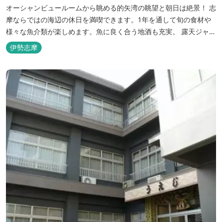
オーシャンビュールームから眺める的矢湾の眺望と朝日は絶景！ 志
摩ならではの海辺の休日を満喫できます。1年を通して旬の食材や
様々な魚介類が楽しめます。魚に良く合う地酒も充実。 露天ジャク
ジーや、本格エステがあるのも女性には嬉しい！ 最高級のリゾート
伊勢志摩
ホテル「里創人倶楽部 伊勢志摩」にぜひお越しください。