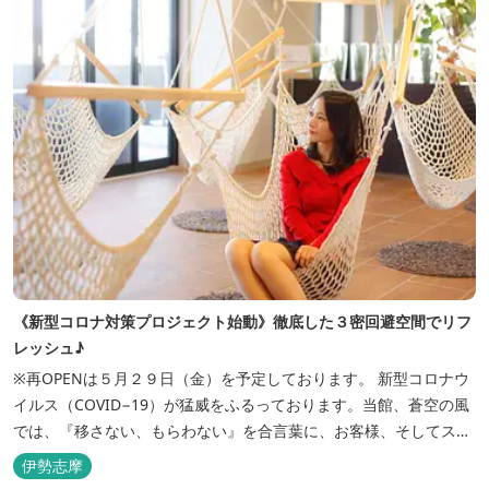
《新型コロナ対策プロジェクト始動》徹底した３密回避空間でリフ
レッシュ♪
※再OPENは５月２９日（金）を予定しております。 新型コロナウ
イルス（COVID−19）が猛威をふるっております。当館、蒼空の風
では、『移さない、もらわない』を合言葉に、お客様、そしてスタ
ッフの感染リスクを最小限に抑えるために、館内設備、オペレーシ
伊勢志摩
ョンを見直し、徹底した管理を行います。 ※「３密・感染対策の見