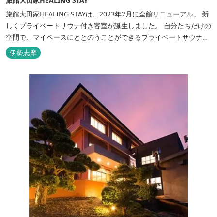
旅館大田家HEALING STAY
旅館大田家HEALING STAYは、2023年2月に全館リニューアル。 新
しくプライベートサウナ付き客室が誕生しました。 自分たちだけの
空間で、マイペースにととのうことができるプライベートサウナ。
相差ならではの新鮮な海の幸、豊かな自然、温泉、そしてサウナで
伊勢志摩
ととのう至福のひとときを。