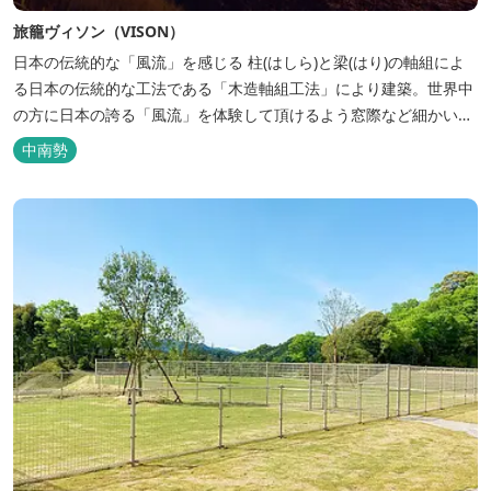
旅籠ヴィソン（VISON）
日本の伝統的な「風流」を感じる 柱(はしら)と梁(はり)の軸組によ
る日本の伝統的な工法である「木造軸組工法」により建築。世界中
の方に日本の誇る「風流」を体験して頂けるよう窓際など細かいデ
ィテールにこだわりました。4棟から成る旅籠棟では各棟1階に入居
中南勢
するテナントプロデュースにより洗練された世界観を各客室でお楽
しみいただけ...