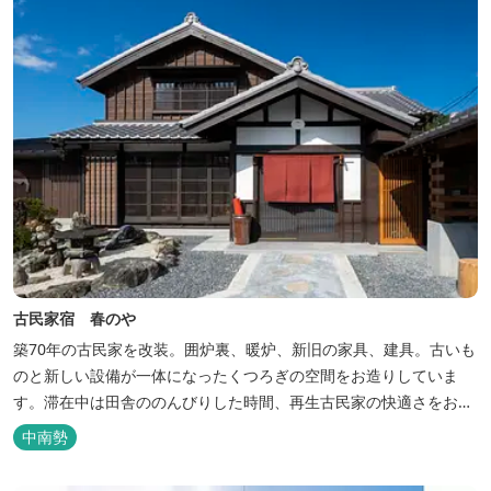
古民家宿 春のや
築70年の古民家を改装。囲炉裏、暖炉、新旧の家具、建具。古いも
のと新しい設備が一体になったくつろぎの空間をお造りしていま
す。滞在中は田舎ののんびりした時間、再生古民家の快適さをお楽
しみください。 【時間】 《 チェックイン 》 15：00～20：00の間
中南勢
にお願いいたします。 《 チェックアウト 》 10：00まで 【御利用
料金】 一日一組様１棟貸し（定員５名） 一...