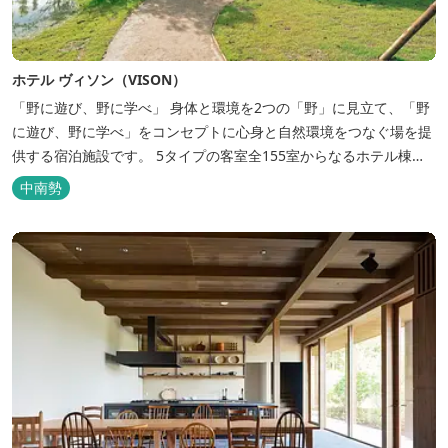
ホテル ヴィソン（VISON）
「野に遊び、野に学べ」 身体と環境を2つの「野」に見立て、「野
に遊び、野に学べ」をコンセプトに心身と自然環境をつなぐ場を提
供する宿泊施設です。 5タイプの客室全155室からなるホテル棟
と、プライベートな滞在が楽しめる一棟独立型のヴィラ6棟がござ
中南勢
います。