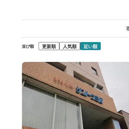
更新順
人気順
近い順
並び順