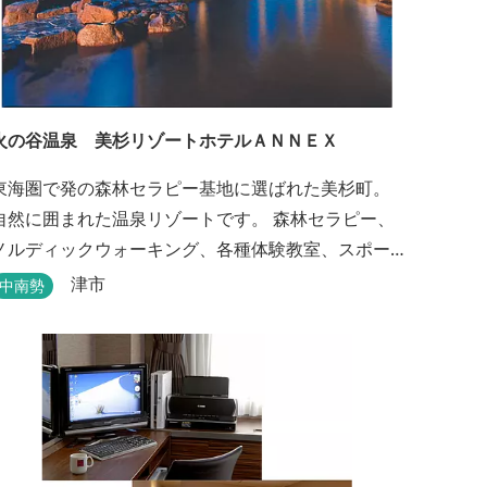
火の谷温泉 美杉リゾートホテルＡＮＮＥＸ
東海圏で発の森林セラピー基地に選ばれた美杉町。
自然に囲まれた温泉リゾートです。 森林セラピー、
ノルディックウォーキング、各種体験教室、スポー
ツ、グルメ、湯遊び、自然探検思いのまま。思いき
津市
中南勢
り遊んだ後は温泉でゆったり、のんびり。お料理は
和洋バイキングに豪華会席料理。バイキングでは、
毎日餅つき、夏は流しそうめん等のイベントも開催
います。 ５つの貸切風呂に、展望風呂付き客
室、露天風呂・ジ...