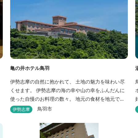
亀の井ホテル鳥羽
伊勢志摩の自然に抱かれて、 土地の魅力を味わい尽
くせます。 伊勢志摩の海の幸や山の幸をふんだんに
使った自慢のお料理の数々。 地元の食材を地元で味
わうのは、 旅の醍醐味のひとつです。 鳥羽湾の潮風
鳥羽市
伊勢志摩
を感じる露天風呂や 広々としたテラス付きのお部
屋。 行き交うフェリーをのんびり眺めて、 日常をち
ょっと忘れるひと時をお過ごしください。