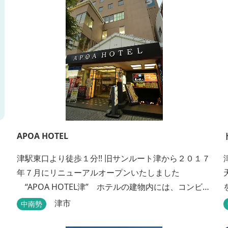
APOA HOTEL
津駅東口より徒歩１分!! 旧サンルート津から２０１７
年７月にリニューアルオープンいたしました
“APOA HOTEL津” ホテルの建物内には、コンビニ
はもちろん、朝までカラオケ、エステ、お食事もい
津市
中南勢
ろいろなジャンルが楽しめます。 ホテル内施設 地