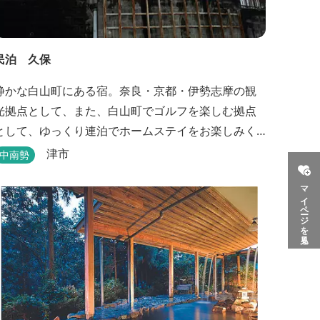
民泊 久保
静かな白山町にある宿。奈良・京都・伊勢志摩の観
光拠点として、また、白山町でゴルフを楽しむ拠点
として、ゆっくり連泊でホームステイをお楽しみく
ださい。
津市
中南勢
マイページを見る