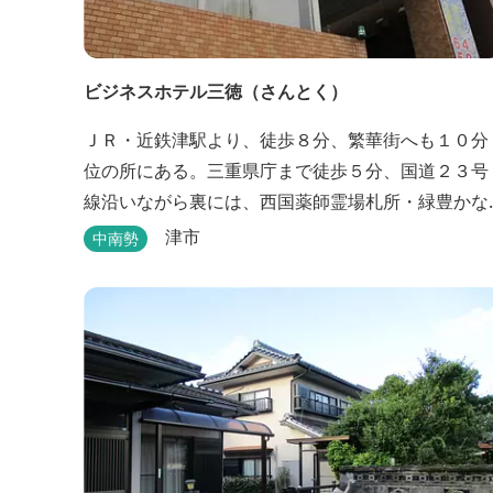
ビジネスホテル三徳（さんとく）
ＪＲ・近鉄津駅より、徒歩８分、繁華街へも１０分
位の所にある。三重県庁まで徒歩５分、国道２３号
線沿いながら裏には、西国薬師霊場札所・緑豊かな
曹洞常の中本山。津市で一番古いお寺と言われる塔
津市
中南勢
世山四天王寺があります。