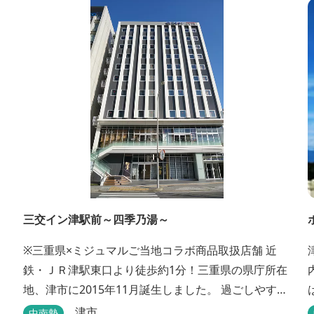
下…創作料理“舞の華” 居酒屋“風の蔵人” 居酒屋“居
酒屋ならここが安いぜっ” １階…コンビニエンススト
ア“ローソン” 和食“いせもん本店”...
三交イン津駅前～四季乃湯～
※三重県×ミジュマルご当地コラボ商品取扱店舗 近
鉄・ＪＲ津駅東口より徒歩約1分！三重県の県庁所在
地、津市に2015年11月誕生しました。 過ごしやすさ
を重視したシンプルで快適な客室となっており、ベ
津市
中南勢