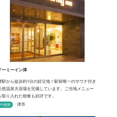
上がり処などもございますので、湯浴みの一日をお
過ごしいた...
ドーミーイン津
津駅から徒歩約1分の好立地！駅前唯一のサウナ付き
天然温泉大浴場を完備しています。ご当地メニュー
を取り入れた朝食も好評です。
津市
中南勢