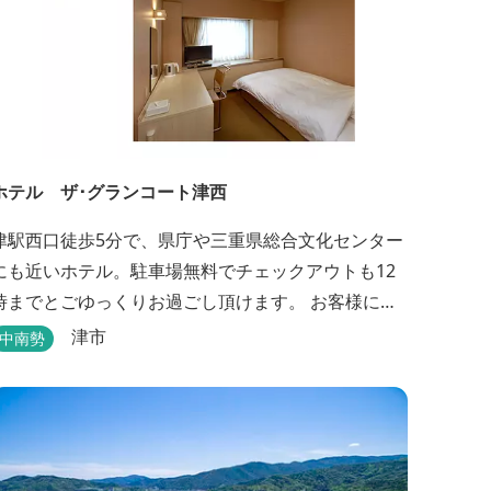
ホテル ザ･グランコート津西
津駅西口徒歩5分で、県庁や三重県総合文化センター
にも近いホテル。駐車場無料でチェックアウトも12
時までとごゆっくりお過ごし頂けます。 お客様によ
り快適にお過ごし頂けるよう専用設備・アメニティ
津市
中南勢
付き女性専用フロアやビジネスマンに最適なパソコ
ン・プリンター設置のお部屋など多種多様な部屋タ
イプ・サービスをご用意。本質の時間、至上の空間
お届けいたします。 また１Fにはカフェ＆レストラ
E...