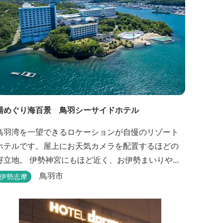
湯めぐり海百景 鳥羽シーサイドホテル
鳥羽湾を一望できるロケーションが自慢のリゾート
ホテルです。屋上にお天気カメラを配置するほどの
好立地。 伊勢神宮にもほど近く、お伊勢まいりや伊
勢・志摩の観光にも最適です。 ３種類の露天風呂を
鳥羽市
伊勢志摩
備えた「風見の湯」をはじめ、趣の異なる３ヶ所の
大浴場では、館内で湯めぐりが楽しめます。 また、
露天風呂付客室や貸切家族風呂（有料）、足湯に湯