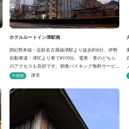
ホテルルートイン津駅南
JR紀勢本線・近鉄名古屋線津駅より徒歩約6分、伊勢
自動車道：津ICより車で約10分、電車・車のどちら
のアクセスも良好です。朝食バイキング無料サービ
ス、大浴場完備、平面駐車場40台・立体駐車場34
津市
中南勢
台、全室Wi-Fi完備。ビジネスにも観光にもご利用頂
ける快適なホテルライフをご提供します。
して