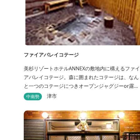
ファイアバレイコテージ
美杉リゾートホテルANNEXの敷地内に構えるファイ
アバレイコテージ。森に囲まれたコテージは、なん
と一つのコテージにつきオープンジャグジーor露天
風呂が備え付けてある。あなただけの特別な時間を
津市
中南勢
お過ごしください。