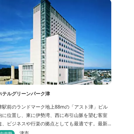
ホテルグリーンパーク津
津駅前のランドマーク地上88mの「アスト津」ビル
内に位置し、東に伊勢湾、西に布引山脈を望む客室
は、ビジネスや行楽の拠点としても最適です。最新
の設備を誇るゆとりのホテルです。
津市
中南勢