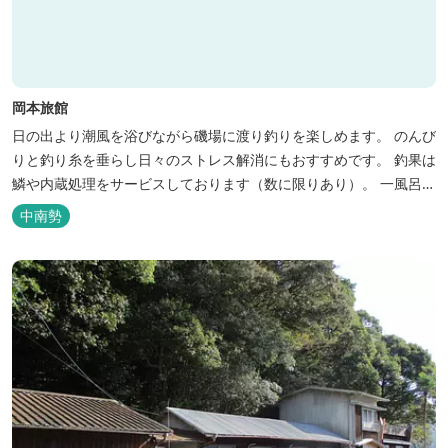
岡本旅館
日の出より潮風を浴びながら磯場に渡り釣りを楽しめます。 のんび
りと釣り糸を垂らし日々のストレス解消にもおすすめです。 釣果は
鱗や内蔵処理をサービスしております（数に限りあり）。 一風呂浴
びてさっぱりしてお帰りいただけます。 料金１名５５００円、弁当
中南勢
５００円