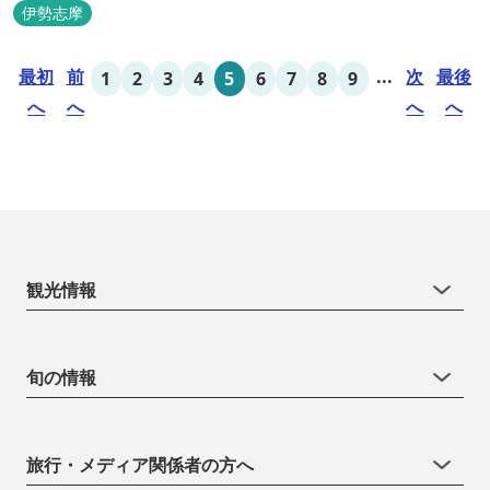
となっており、おひとり様限定のお部屋、お二人様限定のお部屋、
伊勢志摩
3名様から5名様限定のお部屋とあります。 お風呂やトイレは別棟
に完備。 国道260号向いには喫茶食事とちの木では、お食事もでき
最初
前
...
次
最後
1
2
3
4
5
6
7
8
9
人気のトンテ...
へ
へ
へ
へ
観光情報
旬の情報
旅行・メディア関係者の方へ