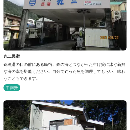
丸二民宿
錦漁港の目の前にある民宿。錦の海とつながった生け簀に泳ぐ新鮮
な海の幸を堪能ください。自分で釣った魚を調理してもらい、味わ
うこともできます。
中南勢