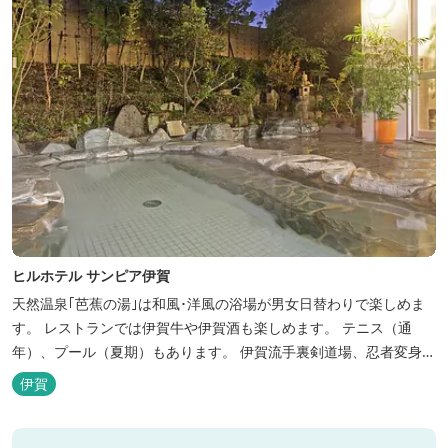
ヒルホテル サンピア伊賀
天然温泉｢芭蕉の湯｣は和風･洋風の浴場が男女日替わりで楽しめま
す。 レストランでは伊賀牛や伊賀酒も楽しめます。 テニス（通
年）、プール（夏期）もあります。 伊賀流手裏剣道場、忍者変身処
を常設しております。 ★ＨＰが新しくなりました！
伊賀
http://www.hh-sunpia-iga.co.jp ※日替わりランチ、日替わり薬湯
などがタイムリーにチェックできます。