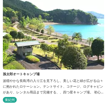
孫太郎オートキャンプ場
波穏やかな長島湾の入り江を見下ろし、美しい花と緑が広がる山々
に抱かれたロケーション。テントサイト、コテージ、ログキャビン
があり、レンタル用品まで完備する、、四つ星キャンプ場。 初心者
の方にも安心の施設と管理体制を整えています。目の前に広がる海
東紀州
で、釣り、磯遊び、シーカヤックなど、様々な遊びが楽しめます。