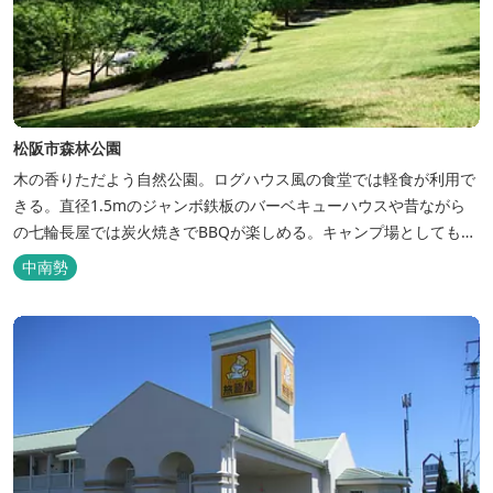
松阪市森林公園
木の香りただよう自然公園。ログハウス風の食堂では軽食が利用で
きる。直径1.5mのジャンボ鉄板のバーベキューハウスや昔ながら
の七輪長屋では炭火焼きでBBQが楽しめる。キャンプ場としても人
気で、週末は多くのキャンパーでにぎわっている。バンガローや5
中南勢
タイプのテントサイトがある。展望台からは市街が一望できる。ま
た桜の時期は、多くの人々でにぎわう。 バーベキューの食材は持ち
込みOK！あらかじめご...