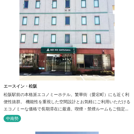
エースイン・松阪
松阪駅前の本格派エコノミーホテル。繁華街（愛宕町）にも近く利
便性抜群。 機能性を重視した空間設計とお気軽にご利用いただける
エコノミーな価格で長期滞在に最適。喫煙・禁煙ルームもご指定い
ただけます。 無料サービス ・３０種類以上の和洋朝食ビュッフェ
中南勢
（6:30～9:30） ・アルコールも無料のウェルカムドリンクサービス
（18:00～20:00）