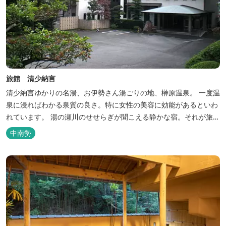
旅館 清少納言
清少納言ゆかりの名湯、お伊勢さん湯ごりの地、榊原温泉。 一度温
泉に浸ればわかる泉質の良さ。特に女性の美容に効能があるといわ
れています。 湯の瀬川のせせらぎが聞こえる静かな宿。それが旅
館 清少納言です。柔らかく滑らかな安らぎの湯や旬の味、心のこ
中南勢
もったおもてなしを心掛けております。 日頃の喧騒から離れ、平安
の才女清少納言もお墨付きの名湯を是非実感してください。