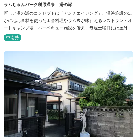
ラムちゃんパーク榊原温泉 湯の瀬
新しい湯の瀬のコンセプトは「アンチエイジング」、温浴施設のほ
かに地元食材を使った田舎料理やラム肉が味わえるレストラン・オ
ートキャンプ場・バーベキュー施設を備え、毎週土曜日には屋外に
「湯の瀬市場」を設け、新鮮野菜の販売が行われています。 また、
中南勢
観光旅行が困難な障がい者や介助が必要な高齢者の利用に特化した
福祉旅館として、全館バリアフリー、車いす対応の貸切風呂、リフ
ト付きジャグジーを備えています...