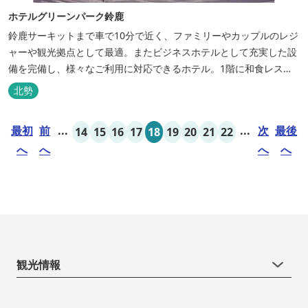
ホテルグリーンパーク鈴鹿
鈴鹿サーキットまで車で10分で近く、ファミリーやカップルのレジ
ャーや観光拠点として最適。またビジネスホテルとして充実した設
備を完備し、様々なご利用に対応できるホテル。1階に和食レスト
ランみやびを併設。
北勢
最初
前
...
...
次
最後
14
15
16
17
18
19
20
21
22
へ
へ
へ
へ
観光情報