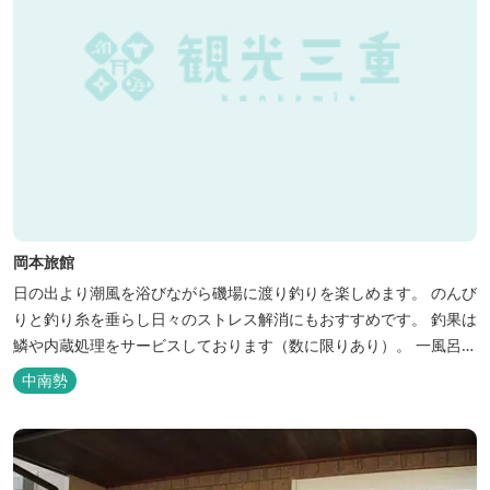
岡本旅館
日の出より潮風を浴びながら磯場に渡り釣りを楽しめます。 のんび
りと釣り糸を垂らし日々のストレス解消にもおすすめです。 釣果は
鱗や内蔵処理をサービスしております（数に限りあり）。 一風呂浴
びてさっぱりしてお帰りいただけます。 料金１名５５００円、弁当
中南勢
５００円