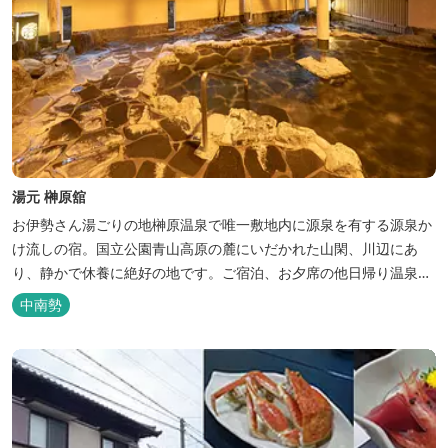
湯元 榊原舘
お伊勢さん湯ごりの地榊原温泉で唯一敷地内に源泉を有する源泉か
け流しの宿。国立公園青山高原の麓にいだかれた山閑、川辺にあ
り、静かで休養に絶好の地です。ご宿泊、お夕席の他日帰り温泉も
楽しめます。お料理にも温泉を用いた温泉野菜蒸しの他美と健康を
中南勢
テーマとしたふるさと会席をご用意しています。