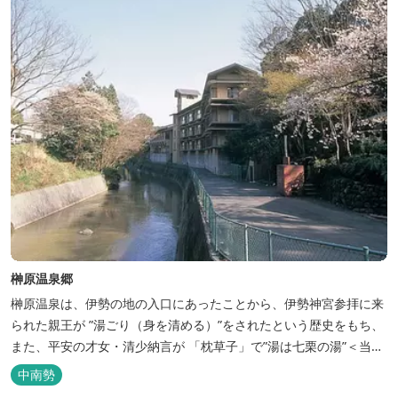
榊原温泉郷
榊原温泉は、伊勢の地の入口にあったことから、伊勢神宮参拝に来
られた親王が ”湯ごり（身を清める）”をされたという歴史をもち、
また、平安の才女・清少納言が 「枕草子」で”湯は七栗の湯”＜当時
の呼び名＞と称えており、 出雲の神を温泉の守り神として祀ってい
中南勢
ることもあって、恋の和歌も多く残っています。 このように、宮中