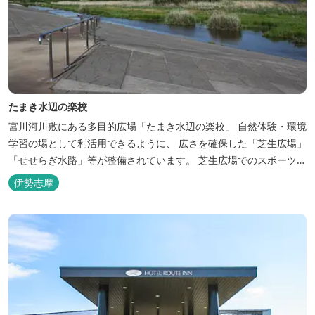
たまき水辺の楽校
宮川河川敷にある多目的広場「たまき水辺の楽校」 自然体験・環境
学習の場として利活用できるように、 広さを確保した「芝生広場」
「せせらぎ水路」等が整備されています。 芝生広場でのスポーツや
バーベキューはもちろん、 車での乗り入れも可能なため、オートキ
伊勢志摩
ャンプなどもお楽しみいただけます！ 火災防止のため、バーベキュ
ー･焚火等をする際は、 直火にならないように焚火台･コンロ等を
使...