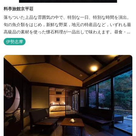
料亭旅館京平荘
落ちついた上品な雰囲気の中で、特別な一日、特別な時間を演出。
旬の魚介類をはじめ，新鮮な野菜，地元の特産品など，いずれも最
高級品の素材を使った懐石料理が一品出しで味わえます。昼食・夕
食・宿泊ができます。
伊勢志摩