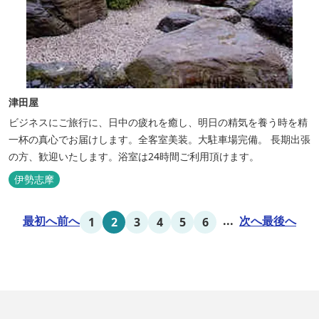
津田屋
ビジネスにご旅行に、日中の疲れを癒し、明日の精気を養う時を精
一杯の真心でお届けします。全客室美装。大駐車場完備。 長期出張
の方、歓迎いたします。浴室は24時間ご利用頂けます。
伊勢志摩
最初へ
前へ
...
次へ
最後へ
1
2
3
4
5
6