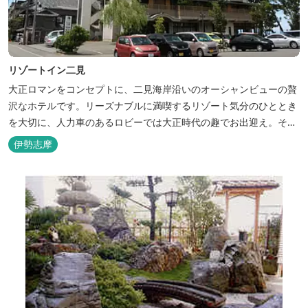
リゾートイン二見
大正ロマンをコンセプトに、二見海岸沿いのオーシャンビューの贅
沢なホテルです。リーズナブルに満喫するリゾート気分のひととき
を大切に、人力車のあるロビーでは大正時代の趣でお出迎え。そし
て、抜群の眺めが自慢の露天風呂｢七福の湯｣は、趣向を凝らした七
伊勢志摩
つのお風呂のうち、五つをご宿泊者様無料の貸切風呂としてご利用
が可能です。