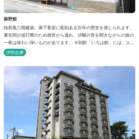
麻野館
純和風三階建築。廊下客室に彫刻ある百年の歴史を感じられます。
裏玄関が波打際のため雑音から逃れ、汐騒の音を聞きながらの旅の
一夜は味わい深いものがあります。 ※別館「いろは館」には、エイ
リアンやプレデターのリアルな模型があり、初めて見た方はビック
伊勢志摩
リしますよ。