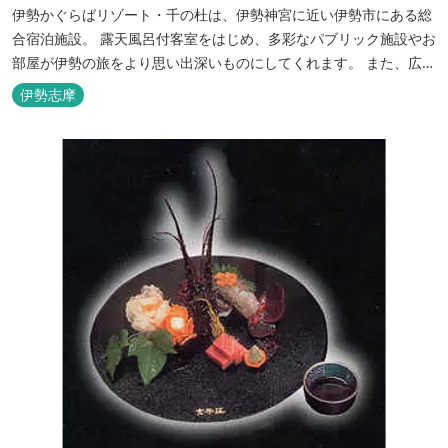
伊勢かぐらばリゾート・千の杜は、伊勢神宮に近い伊勢市にある総
合宿泊施設。 露天風呂付客室をはじめ、多彩なパブリック施設やお
部屋が伊勢の旅をより思い出深いものにしてくれます。 また、広大
な敷地内にはテニスコート、野球場を始めとしたスポーツ施設や、
伊勢志摩
ウォータースライダーを有する流水プール、お子様が楽しめる児童
遊園など、様々なアウトドア施設がございます。杜の自然を感じな
がら、充実した伊勢の一日を...