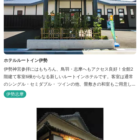
ホテルルートイン伊勢
伊勢神宮参拝にはもちろん、鳥羽・志摩へもアクセス良好！全館2
階建て客室6棟からなる新しいルートインホテルです。客室は通常
のシングル・セミダブル・ ツインの他、畳敷きの和室もご用意して
おります。 （和室はベッドが設置されています）靴を脱いでお部屋
伊勢志摩
でおくつろぎください。 また、朝食バイキング無料サービス（営業
時間6:30～900）、大浴場完備、全室インターネット回線完備（Wi-
Fi・LAN接...