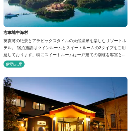
志摩地中海村
英虞湾の絶景とアラビックスタイルの天然温泉を楽しむリゾートホ
テル。 宿泊施設はツインルームとスイートルームの2タイプをご用
意しております。特にスイートルームは一戸建ての別荘を客室とし
てリニューアル♪120平米の驚きの広さとこだわりの調度品が自慢
伊勢志摩
です！ スペイン１ツ星レストランと提携したレストランでのお食事
も楽しみのひとつです。 また、日帰りプランでは、クラフト体験工
房にてモザイクタイル...