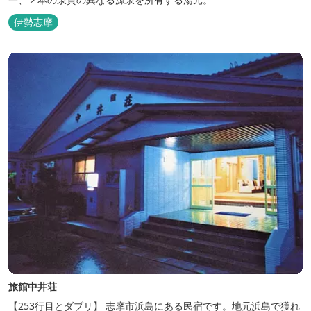
伊勢志摩
旅館中井荘
【253行目とダブリ】 志摩市浜島にある民宿です。地元浜島で獲れ