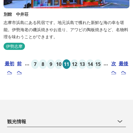
別館 中井荘
志摩市浜島にある民宿です。地元浜島で獲れた新鮮な海の幸を堪
能。伊勢海老の磯浜焼きやお造り、アワビの陶板焼きなど、名物料
理を味わうことができます。
伊勢志摩
最初
前
...
...
次
最後
7
8
9
10
11
12
13
14
15
へ
へ
へ
へ
観光情報