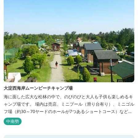
大淀西海岸ムーンビーチキャンプ場
海に面した広大な松林の中で、のびのびと大人も子供も楽しめるキ
ャンプ場です。 場内は売店、ミニプール（滑り台有り）、ミニゴル
フ場（約30～70ヤードのホールが7つあるショートコース）なども
あります。 目の前の海では、海水浴など安心して楽しめます。周辺
中南勢
観光地には、伊勢志摩国立公園の玄関口にあたります。