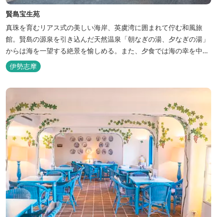
賢島宝生苑
真珠を育むリアス式の美しい海岸、英虞湾に囲まれて佇む和風旅
館。賢島の源泉を引き込んだ天然温泉「朝なぎの湯、夕なぎの湯」
からは海を一望する絶景を愉しめる。また、夕食では海の幸を中心
とした和会席でおもてなしいたします。
伊勢志摩