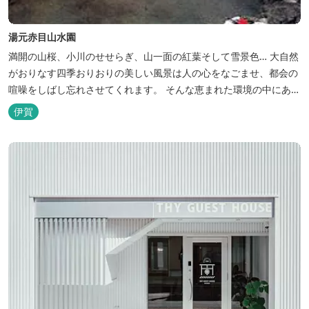
湯元赤目山水園
満開の山桜、小川のせせらぎ、山一面の紅葉そして雪景色… 大自然
がおりなす四季おりおりの美しい風景は人の心をなごませ、都会の
喧噪をしばし忘れさせてくれます。 そんな恵まれた環境の中にあ
る、純和風造りの閑静なたたずまい …それが赤目山水園です。 ま
伊賀
た、赤目山水園の園内からこんこんと湧き出る天然温泉「赤目温泉
山の湯」は、肌にやさしい美人と健康の湯として大勢のお客様に喜
んでいただいておりま...