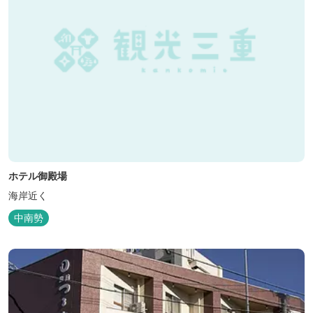
ホテル御殿場
海岸近く
中南勢