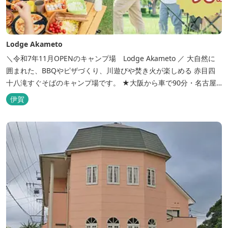
Lodge Akameto
＼令和7年11月OPENのキャンプ場 Lodge Akameto ／ 大自然に
囲まれた、BBQやピザづくり、川遊びや焚き火が楽しめる 赤目四
十八滝すぐそばのキャンプ場です。 ★大阪から車で90分・名古屋
から120分の好アクセス！ ★専用テラス付きバンガローでは、BBQ
伊賀
をしながら子どもが川遊びをしているのが見れる！ ★Wi-Fiがつな
がります！ ★日帰りBBQや大人数での研修も...