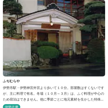
ふぢむらや
伊勢市駅・伊勢神宮外宮より歩いて１０分。部屋数はすくないです
が、主に料理で有名。冬場（１０月～３月）は、ふぐ料理が中心の
ため宿泊はできません。他に季節ごとに地元素材を生かした特殊料
理もお楽しみ頂けます。
伊勢志摩