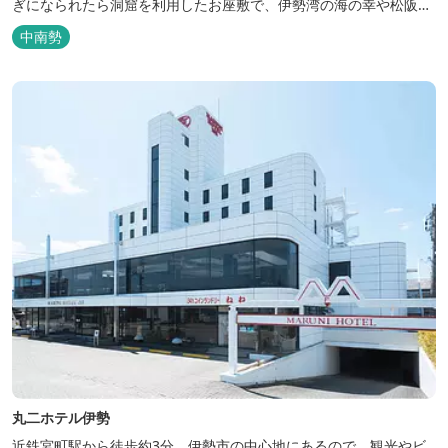
ぎになられたら洞窟を利用したお座敷で、伊勢湾の海の幸や松阪肉
を山海賊焼きをお召し上がりいただけます。年中20度前後の天然空
中南勢
調、お客様を不思議な空間にご案内！ ご宴会には、大広間で和食会
席、日帰り入浴＆お食事ＯＫ。 温泉は、津に来て津の湯をお楽しみ
いただけます。「白...
丸二ホテル伊勢
近鉄宮町駅から徒歩約3分。伊勢市の中心地にあるので、観光やビ