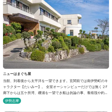
ニューはまぐち屋
当館、到着後から太平洋を一望できます。玄関前では南伊勢町のキ
ャラクター【たいみー】。 全室オーシャンビューだけでは無く２F
廊下からは五ケ所湾、礫浦を一望でき船は勿論の事、養殖筏や釣り
堀筏などみる事ができます。 当館一押しのお部屋【大島】からは太
伊勢志摩
平洋を一望。マグロの養殖筏、夜には漁師さん達の船の光がみえ対
岸には田曽浦の町の光が綺麗に見えます。