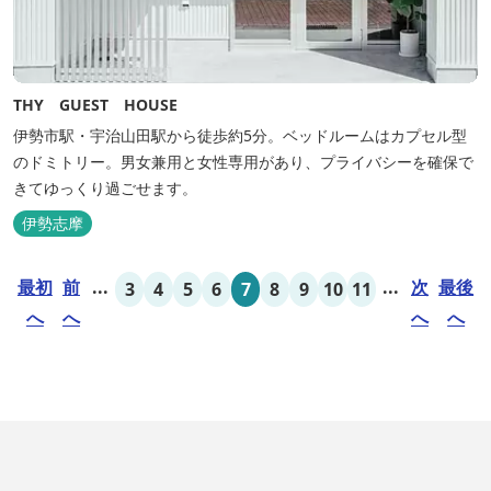
THY GUEST HOUSE
伊勢市駅・宇治山田駅から徒歩約5分。ベッドルームはカプセル型
のドミトリー。男女兼用と女性専用があり、プライバシーを確保で
きてゆっくり過ごせます。
伊勢志摩
最初
前
...
...
次
最後
3
4
5
6
7
8
9
10
11
へ
へ
へ
へ