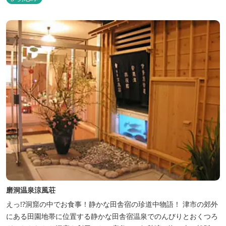
磨洞温泉涼風荘
えっ!?洞窟の中でお食事！静かな田舎宿の珍道中物語！ 津市の郊外
にある田園地帯に位置する静かな田舎宿温泉でのんびりとおくつろ