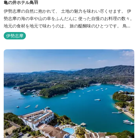
亀の井ホテル鳥羽
伊勢志摩の自然に抱かれて、 土地の魅力を味わい尽くせます。 伊
勢志摩の海の幸や山の幸をふんだんに 使った自慢のお料理の数々。
地元の食材を地元で味わうのは、 旅の醍醐味のひとつです。 鳥羽
湾の潮風を感じる露天風呂や 広々としたテラス付きのお部屋。 行
伊勢志摩
き交うフェリーをのんびり眺めて、 日常をちょっと忘れるひと時を
お過ごしください。