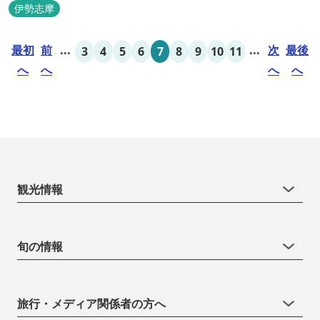
す。客室棟にある中庭もコルドバ、セビリア、グラナダの街を再現
伊勢志摩
しており、ホテル内を散策するだけでも異国感を満喫できます。 ス
ペインの雰囲気が溢れた客室やパークの夢の続きが見られるキャラ
最初
前
...
...
次
最後
3
4
5
6
7
8
9
10
11
クタールーム、最大6名様まで...
へ
へ
へ
へ
観光情報
旬の情報
旅行・メディア関係者の方へ