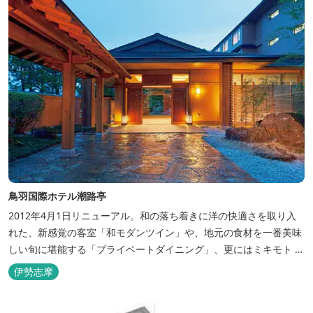
鳥羽国際ホテル潮路亭
2012年4月1日リニューアル。和の落ち着きに洋の快適さを取り入
れた、新感覚の客室「和モダンツイン」や、地元の食材を一番美味
しい旬に堪能する「プライベートダイニング」、更にはミキモト コ
スメティックスとの提携により実現した、日本初の「パールオーロ
伊勢志摩
ラ風呂」が誕生。