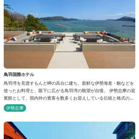
鳥羽国際ホテル
鳥羽湾を見渡すもんど岬の高台に建ち、新鮮な伊勢海老・鮑などを
使ったお料理と、眼下に広がる鳥羽湾の眺望が自慢。 伊勢志摩の迎
賓館として、国内外の賓客を数多くお迎えしている伝統と格式のあ
るホテルです。 【2024年3月25日リニューアル】 クラブラウンジ
伊勢志摩
アクセス付の新客室「オーシャンビュースイート・クラブ」が誕
生！ エントランスやフロント、ザ・ロビーラウンジ、パールオーシ
ャンテラ...