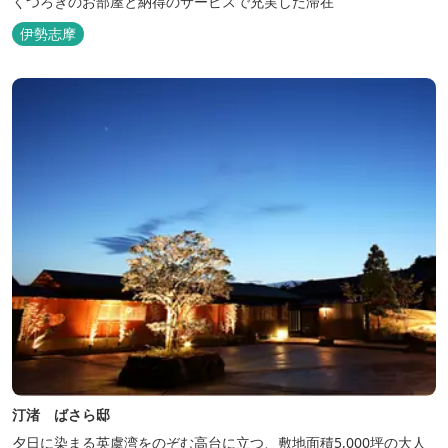
くつろぎのお部屋と納得のサービスで充実した滞在
伊勢志摩
汀渚 ばさら邸
夕日に染まる英虞湾をのぞむ高台に立つ、敷地面積5,000坪の大人