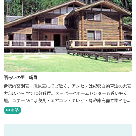
語らいの里 噺野
伊勢内宮別宮・瀧原宮にほど近く、アクセスは紀勢自動車道の大宮
大台ICから車で10分程度。スーパーやホームセンターも近い好立
地。コテージには寝具・エアコン・テレビ・冷蔵庫完備で季節を問
わず楽しめます。 食器・調理器具の揃った自炊棟や24時間利用可
中南勢
能なシャワールームなど充実の設備で快適にお過ごしいただけま
す。施設内には噺野温泉もありコテージ宿泊の方は貸し切りでご利
用いただけます(１棟につき１時間)