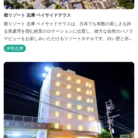
都リゾート 志摩 ベイサイドテラス
都リゾート 志摩 ベイサイドテラスは、日本でも有数の美しさを誇
る英虞湾を望む絶景のロケーションに位置し、雄大な自然のパノラ
マビューをお楽しみいただけるリゾートホテルです。白い壁と赤瓦
の屋根が連なる外観が印象的で、開放的なスパニッシュスタイルを
伊勢志摩
取り入れた建築美は陽気で自由な寛ぎを感じさせ、まるで異国に足
を踏み入れたと錯覚するほど、どこを歩いても絵になるホテルで
す。