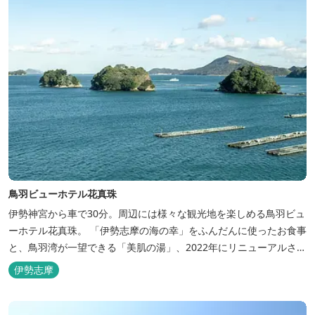
鳥羽ビューホテル花真珠
伊勢神宮から車で30分。周辺には様々な観光地を楽しめる鳥羽ビュ
ーホテル花真珠。 「伊勢志摩の海の幸」をふんだんに使ったお食事
と、鳥羽湾が一望できる「美肌の湯」、2022年にリニューアルされ
た客室で、五感から体と心を癒やします。 【お部屋】 近年リニュ
伊勢志摩
ーアルした過ごしやすいお部屋で、親子3世代で楽しめるお部屋に
なっております。 全室オーシャンビューで雄大な鳥羽湾を一望で
き、日頃の疲...