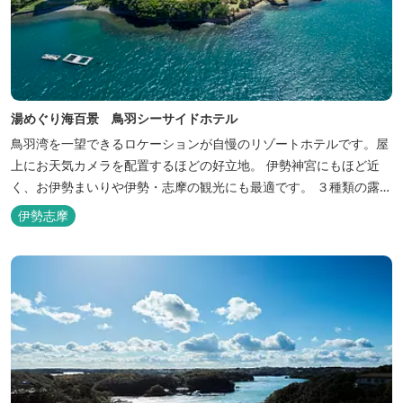
湯めぐり海百景 鳥羽シーサイドホテル
鳥羽湾を一望できるロケーションが自慢のリゾートホテルです。屋
上にお天気カメラを配置するほどの好立地。 伊勢神宮にもほど近
く、お伊勢まいりや伊勢・志摩の観光にも最適です。 ３種類の露天
風呂を備えた「風見の湯」をはじめ、趣の異なる３ヶ所の大浴場で
伊勢志摩
は、館内で湯めぐりが楽しめます。 また、露天風呂付客室や貸切家
族風呂（有料）、足湯に湯上がり処などもございますので、湯浴み
の一日をお過ごしいた...