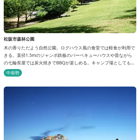
松阪市森林公園
木の香りただよう自然公園。ログハウス風の食堂では軽食が利用で
きる。直径1.5mのジャンボ鉄板のバーベキューハウスや昔ながら
の七輪長屋では炭火焼きでBBQが楽しめる。キャンプ場としても人
気で、週末は多くのキャンパーでにぎわっている。バンガローや5
中南勢
タイプのテントサイトがある。展望台からは市街が一望できる。ま
た桜の時期は、多くの人々でにぎわう。 バーベキューの食材は持ち
込みOK！あらかじめご...