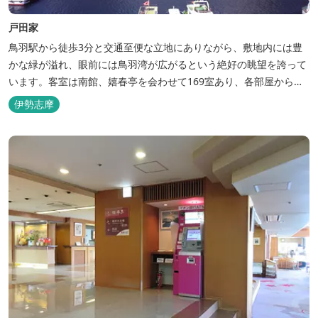
戸田家
鳥羽駅から徒歩3分と交通至便な立地にありながら、敷地内には豊
かな緑が溢れ、眼前には鳥羽湾が広がるという絶好の眺望を誇って
います。客室は南館、嬉春亭を会わせて169室あり、各部屋からの
景観の美しさも格別。伊勢湾で揚がった海の幸を使った会席料理も
伊勢志摩
自慢です。 旅の疲れを癒すには、男女あわせて13湯と足湯2湯の
湯巡りは最高です。野趣溢れる野天風呂、ゆったりとつくろげる大
浴場、家族で楽しめる貸...