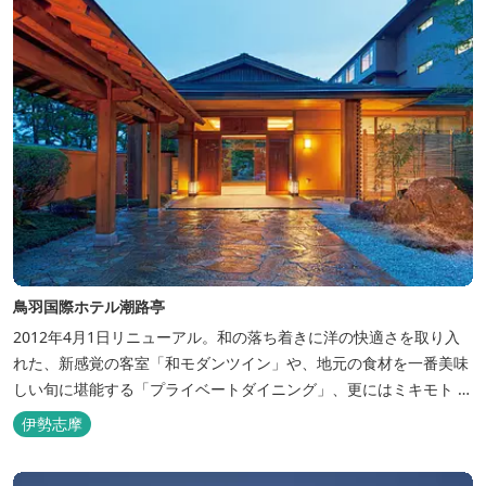
鳥羽国際ホテル潮路亭
2012年4月1日リニューアル。和の落ち着きに洋の快適さを取り入
れた、新感覚の客室「和モダンツイン」や、地元の食材を一番美味
しい旬に堪能する「プライベートダイニング」、更にはミキモト コ
スメティックスとの提携により実現した、日本初の「パールオーロ
伊勢志摩
ラ風呂」が誕生。