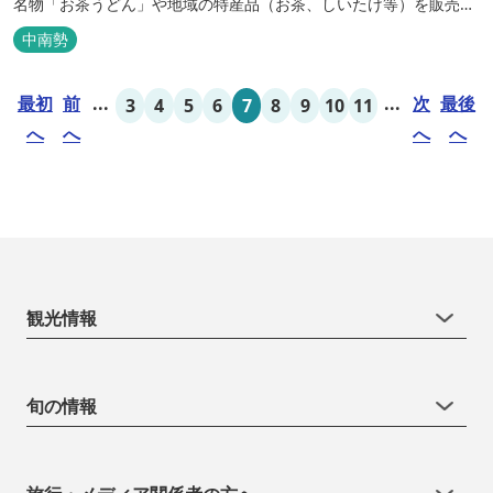
名物「お茶うどん」や地域の特産品（お茶、しいたけ等）を販売。
吊り橋をわたれば宿泊施設のエバーグレイズ香肌峡まですぐ。 【イ
中南勢
チオシ名物】 ・味噌カツ丼…地元産の甘味噌を使ったボリュームた
っぷりの丼ぶり。 松阪の観光情報は、松阪観光インフォメ...
最初
前
...
...
次
最後
3
4
5
6
7
8
9
10
11
へ
へ
へ
へ
観光情報
旬の情報