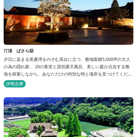
汀渚 ばさら邸
夕日に染まる英虞湾をのぞむ高台に立つ、敷地面積5,000坪の大人
の為の隠れ家。 20の客室と貸切露天風呂、美しい庭が点在する敷
地を探索しながら、あなただけの特別な時と場所を見つけてくださ
い。
伊勢志摩