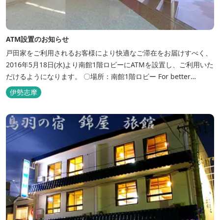
ATM設置のお知らせ
戸田家をご利用されるお客様により快適なご滞在をお届けすべく、
2016年5月18日(水)より南館1階ロビーにATMを設置し、ご利用いた
だけるようになります。 〇場所：南館1階ロビー For better
convenience, ATM Machine which includes cash dispenser will
伊勢志摩
be available at Todaya Hotel’s 1...