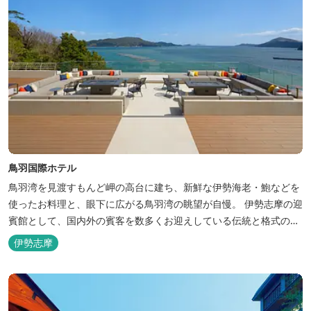
鳥羽国際ホテル
鳥羽湾を見渡すもんど岬の高台に建ち、新鮮な伊勢海老・鮑などを
使ったお料理と、眼下に広がる鳥羽湾の眺望が自慢。 伊勢志摩の迎
賓館として、国内外の賓客を数多くお迎えしている伝統と格式のあ
るホテルです。 【2024年3月25日リニューアル】 クラブラウンジ
伊勢志摩
アクセス付の新客室「オーシャンビュースイート・クラブ」が誕
生！ エントランスやフロント、ザ・ロビーラウンジ、パールオーシ
ャンテラ...