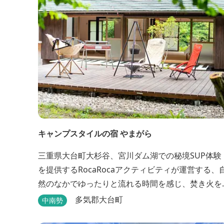
初夏の早朝には「アカショウビン」の美しい声を聞
く事ができた...
キャンプスタイルの宿 やまがら
三重県大台町大杉谷、宮川ダム湖での秘境SUP体験
を提供するRocaRocaアクティビティが運営する、
然のなかでゆったりと流れる時間を感じ、焚き火を
囲みながらBBQなどでアウトドア飯を愉しめる宿。
多気郡大台町
中南勢
ベッドルーム以外でも、満点の星空を眺めながらテ