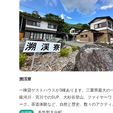
ントを張って寝ることもできるキャンプスタイルで
おもいおもいのひと時をお過ごしください。 2023
6月よりペット可となりました。
溯渓寮
一棟貸ゲストハウスが3棟あります。三重県最大の
級河川・宮川でのSUP、大杉谷登山、ファイヤーワ
ーク、茶道体験など、自然と歴史、数々のアクティ
ビティが融合する溯渓寮で心地よい時間をお過ごし
多気郡大台町
中南勢