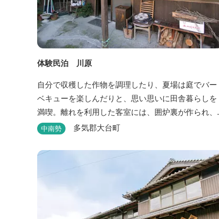
体験民泊 川原
自分で収穫した作物を調理したり、夏場は庭でバー
ベキューを楽しんだりと、思い思いに田舎暮らしを
満喫。離れを利用した客室には、囲炉裏が作られ、
薪でたく手作りの岩風呂が自慢。
多気郡大台町
中南勢