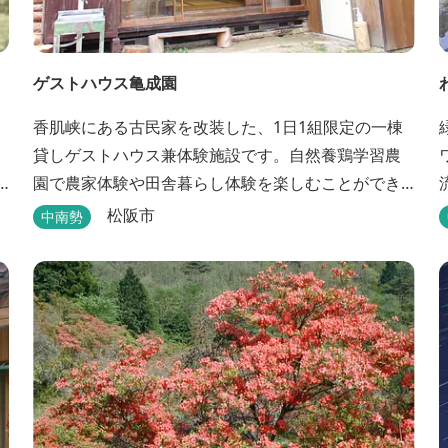
ゲストハウス亀成園
香肌峡にある古民家を改装した、1日1組限定の一棟
貸しゲストハウス兼体験施設です。​自然養鶏学習農
園で農家体験や田舎暮らし体験を楽しむことができ
ます。
松阪市
中南勢