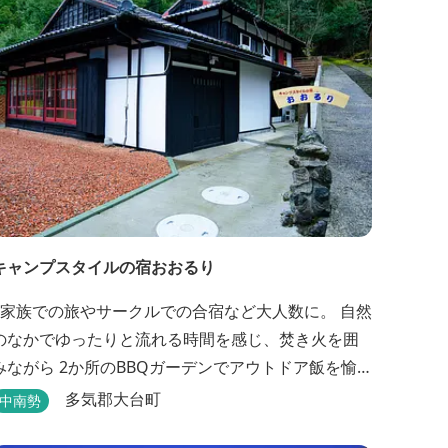
キャンプスタイルの宿おおるり
3家族での旅やサークルでの合宿など大人数に。 自然
のなかでゆったりと流れる時間を感じ、焚き火を囲
みながら 2か所のBBQガーデンでアウトドア飯を愉
しめる宿です。 SUPフィールドから徒歩1分。絶景に
多気郡大台町
中南勢
囲まれた水上アクティビティも満喫したい方へ。