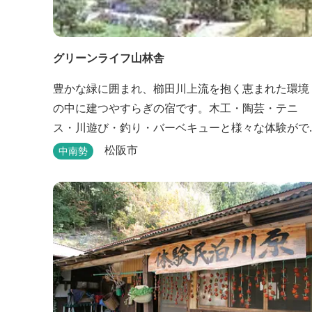
グリーンライフ山林舎
豊かな緑に囲まれ、櫛田川上流を抱く恵まれた環境
の中に建つやすらぎの宿です。木工・陶芸・テニ
ス・川遊び・釣り・バーベキューと様々な体験がで
きます。心の一服にどうぞ。
松阪市
中南勢