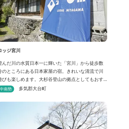
ロッジ宮川
澄んだ川の水質日本一に輝いた「宮川」から徒歩数
分のところにある日本家屋の宿。きれいな清流で川
遊びも楽しめます。大杉谷登山の拠点としてもおす
すめです。
多気郡大台町
中南勢