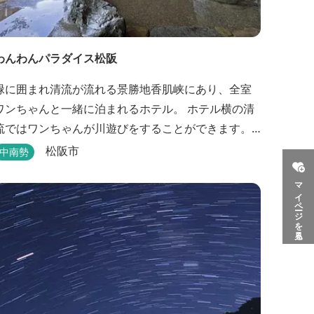
わんわんパラダイス松阪
緑に囲まれ清流が流れる景勝地香肌峡にあり、全室
ワンちゃんと一緒に泊まれるホテル。 ホテル横の清
流ではワンちゃんが川遊びをすることができます。
天然温泉「香肌の湯」は鉄分を含んだお湯が特徴。
松阪市
中南勢
松阪の観光情報は、松阪観光インフォメーションサ
マイページを見る
イト ワクワク松阪 へ。