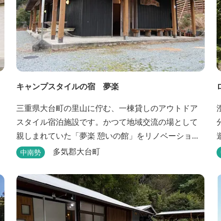
キャンプスタイルの宿 夢楽
三重県大台町の里山に佇む、一棟貸しのアウトドア
スタイル宿泊施設です。かつて地域交流の場として
親しまれていた「夢楽 憩いの館」をリノベーション
し、焚き火やBBQ、ペットとの滞在を楽しめる“キャ
多気郡大台町
中南勢
ンプ気分”の宿として生まれ変わりました。 【営業時
間】 チェックイン 15：00（早めのチェックインご
希望は予約時に要相談） チェックアウト 9：00
【定休日】 不定休 【料金...