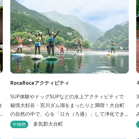
要相談） チェックアウト 9：00 【定...
RocaRocaアクティビティ
SUP体験やドッグSUPなどの水上アクティビティで
自
秘境大杉谷・宮川ダム湖をまったりと満喫！大台町
の自然の中で、心を「ロカ（ろ過）」して浄化でき
るアクティビティを。宿泊は、RocaRocaが運営する
多気郡大台町
中南勢
「キャンプスタイルの宿やまがら」へ！