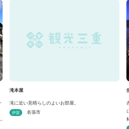
年
滝本屋
一
滝に近い見晴らしのよいお部屋。
名張市
伊賀