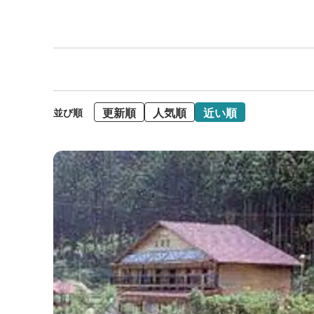
更新順
人気順
近い順
並び順