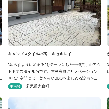
キャンプスタイルの宿 キセキレイ
“暮らすように泊まる”をテーマにした一棟貸しのアウ
トドアスタイル宿です。古民家風にリノベーション
された空間には、焚き火やBBQを楽しめる設備を備
え、日常を忘れてゆったりと過ごせる時間が広がり
多気郡大台町
中南勢
真
ます。ペット同伴も可能で、愛犬と一緒に自然を満
喫できるのも魅力です。 【営業時間】 チェックイ
ン 15：00（早めのチェックインご希望は予約時に