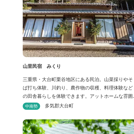
山里民宿 みくり
三重県・大台町栗谷地区にある民泊。山菜採りやそ
ば打ち体験、川釣り、農作物の収穫、料理体験など
の田舎暮らしを体験できます。アットホームな雰囲
気が大好評。 ビオトープや、五右衛門風呂も楽しめ
多気郡大台町
中南勢
ます。6月はホタル観賞が人気。 夜になると周囲は
っ暗。都会には無い闇の中を飛び交うヒメホタル・
ヘイケボタルを観賞したり、星空を眺めたり・・・