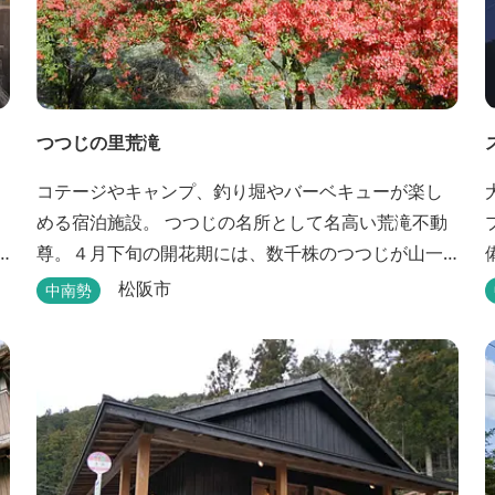
つつじの里荒滝
コテージやキャンプ、釣り堀やバーベキューが楽し
める宿泊施設。 つつじの名所として名高い荒滝不動
尊。４月下旬の開花期には、数千株のつつじが山一
面を赤く染め、辺りの山の新緑と見事なコントラス
松阪市
中南勢
トを織り成します。 松阪の観光情報は、松阪観光イ
ンフォメーションサイト ワクワク松阪 ...