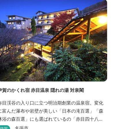
伊賀のかくれ宿 赤目温泉 隠れの湯 対泉閣
赤目渓谷の入り口に立つ明治期創業の温泉宿。変化
に富んだ瀑布や岩壁が美しい「日本の滝百選」「森
林浴の森百選」にも選ばれているの「赤目四十八
滝」や、忍者体験ができる「忍者の森」へ徒歩５分
名張市
伊賀