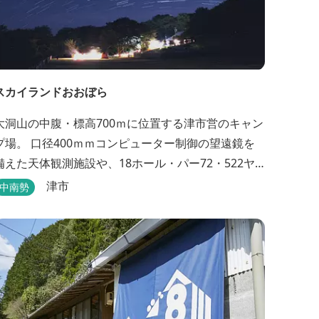
スカイランドおおぼら
大洞山の中腹・標高700ｍに位置する津市営のキャン
プ場。 口径400ｍｍコンピューター制御の望遠鏡を
備えた天体観測施設や、18ホール・パー72・522ヤ
ードのパターゴルフ場があります。
津市
中南勢