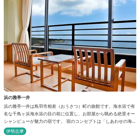
浜の雅亭一井
浜の雅亭一井は鳥羽市相差（おうさつ）町の旅館です。海水浴で有
名な千鳥ヶ浜海水浴の目の前に位置し、お部屋から眺める絶景オー
シャンビューが魅力の宿です。 宿のコンセプトは「しあわせの海
へ、ようきたなあ」。鳥羽市の南端「相差(おうさつ)」は太平洋に
伊勢志摩
面したみなと町。相差の海は、おいしい海産物、海女さん、美しい