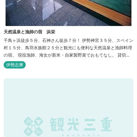
天然温泉と漁師の宿 浜栄
千鳥ヶ浜徒歩５分、石神さん徒歩７分！ 伊勢神宮３５分、スペイン
村１５分、鳥羽水族館２５分と観光にも便利な天然温泉と漁師料理
の宿。 現役漁師、海女が新米・自家製野菜でおもてなし。 貸切露
天風呂は４０分無料。
伊勢志摩