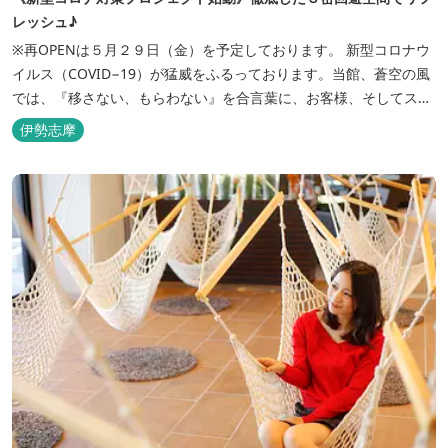
レッシュ♪
※再OPENは５月２９日（金）を予定しております。 新型コロナウ
イルス（COVID−19）が猛威をふるっております。当館、蒼空の風
では、『移さない、もらわない』を合言葉に、お客様、そしてスタ
ッフの感染リスクを最小限に抑えるために、館内設備、オペレーシ
伊勢志摩
ョンを見直し、徹底した管理を行います。 ※「３密・感染対策の見
える化」のため長文になっております。 《３密回避基本対策》
【密閉...