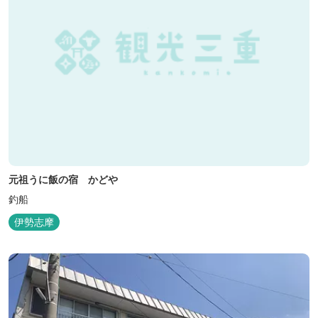
元祖うに飯の宿 かどや
釣船
伊勢志摩