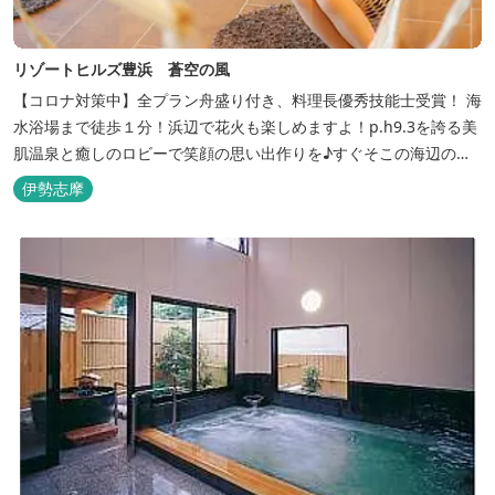
リゾートヒルズ豊浜 蒼空の風
【コロナ対策中】全プラン舟盛り付き、料理長優秀技能士受賞！ 海
水浴場まで徒歩１分！浜辺で花火も楽しめますよ！p.h9.3を誇る美
肌温泉と癒しのロビーで笑顔の思い出作りを♪すぐそこの海辺の高
台に建つ温泉宿
伊勢志摩