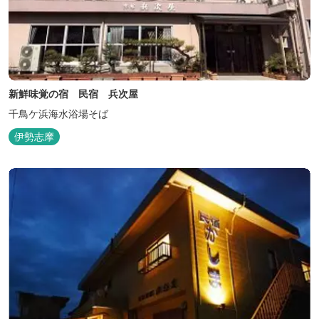
新鮮味覚の宿 民宿 兵次屋
千鳥ケ浜海水浴場そば
伊勢志摩