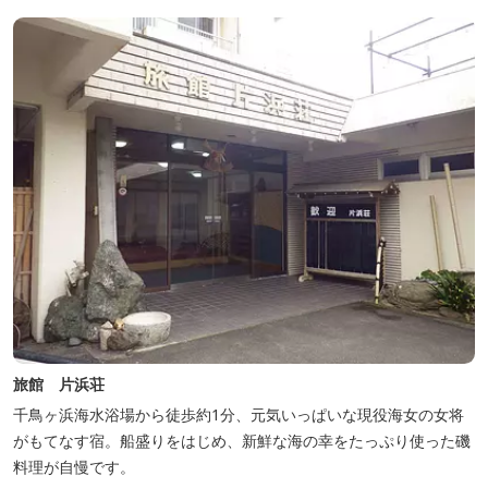
千鳥ヶ浜、海に浮く富士山、水平線に昇る朝陽といった自然に恵ま
れた「しあわせの海」です。...
旅館 片浜荘
千鳥ヶ浜海水浴場から徒歩約1分、元気いっぱいな現役海女の女将
がもてなす宿。船盛りをはじめ、新鮮な海の幸をたっぷり使った磯
料理が自慢です。