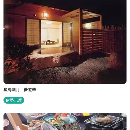
星海幽月 夢遊華
伊勢志摩