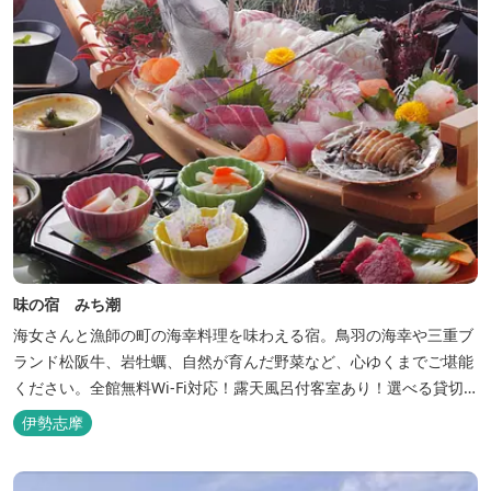
味の宿 みち潮
海女さんと漁師の町の海幸料理を味わえる宿。鳥羽の海幸や三重ブ
ランド松阪牛、岩牡蠣、自然が育んだ野菜など、心ゆくまでご堪能
ください。全館無料Wi-Fi対応！露天風呂付客室あり！選べる貸切
風呂も人気♪相差町内にはパワースポット石神さん（神明神社）あ
伊勢志摩
り！伊勢神宮・おかげ横丁まで最短40分！鳥羽十景にも選ばれた千
鳥ヶ浜は当館の目の前！宿を一歩出れば、満天の星空！周りに何も