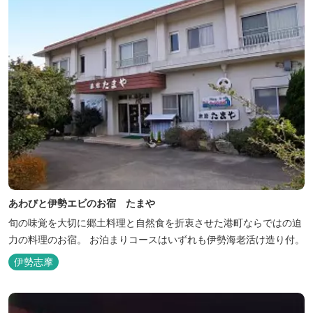
あわびと伊勢エビのお宿 たまや
旬の味覚を大切に郷土料理と自然食を折衷させた港町ならではの迫
力の料理のお宿。 お泊まりコースはいずれも伊勢海老活け造り付。
伊勢志摩