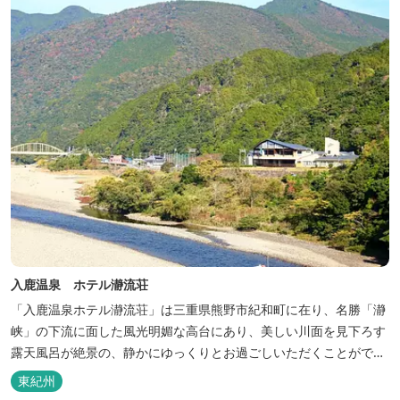
入鹿温泉 ホテル瀞流荘
「入鹿温泉ホテル瀞流荘」は三重県熊野市紀和町に在り、名勝「瀞
峡」の下流に面した風光明媚な高台にあり、美しい川面を見下ろす
露天風呂が絶景の、静かにゆっくりとお過ごしいただくことができ
る温泉宿泊施設です。 熊野古道をはじめ、日本一の棚田と称される
東紀州
丸山千枚田、赤木城跡、熊野本宮大社（熊野三山）、玉置神社が近