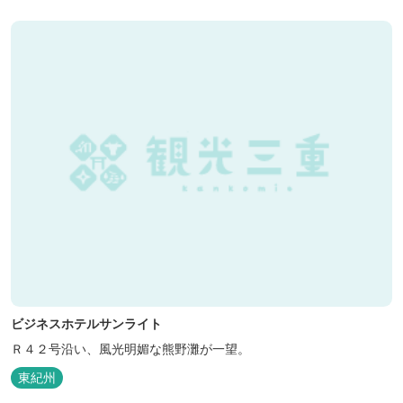
くに点在し、和歌山・奈良の遺産や名所からも近いことから観光ア
クセスには大変便利な立地と...
ビジネスホテルサンライト
Ｒ４２号沿い、風光明媚な熊野灘が一望。
東紀州