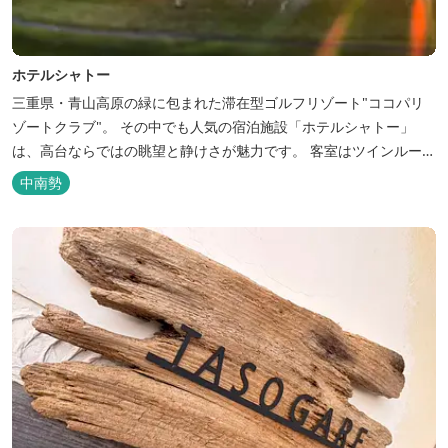
ホテルシャトー
三重県・青山高原の緑に包まれた滞在型ゴルフリゾート"ココパリ
ゾートクラブ"。 その中でも人気の宿泊施設「ホテルシャトー」
は、高台ならではの眺望と静けさが魅力です。 客室はツインルーム
から4〜6名で泊まれる和洋室まで幅広く、旅のスタイルに合わせて
中南勢
選べます。 天然温泉の大浴場・露天風呂、ロウリュ式サウナで体を
整えた後は、和食や焼肉など、気分で選べる夕食をゆったりと。 翌
朝は、レス...