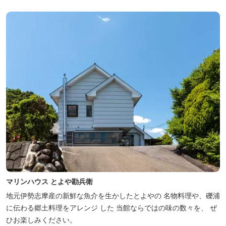
ー･焚火等をする際は、 直火にならないように焚火台･コンロ等を
使...
マリンハウス とよや勘兵衛
地元伊勢志摩産の新鮮な魚介を生かしたとよやの 名物料理や、礫浦
に伝わる郷土料理をアレンジ した 当館ならではの味の数々を、 ぜ
ひお楽しみください。