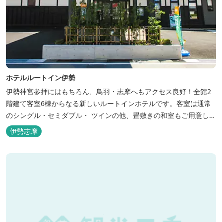
ホテルルートイン伊勢
伊勢神宮参拝にはもちろん、鳥羽・志摩へもアクセス良好！全館2
階建て客室6棟からなる新しいルートインホテルです。客室は通常
のシングル・セミダブル・ ツインの他、畳敷きの和室もご用意して
おります。 （和室はベッドが設置されています）靴を脱いでお部屋
伊勢志摩
でおくつろぎください。 また、朝食バイキング無料サービス（営業
時間6:30～900）、大浴場完備、全室インターネット回線完備（Wi-
Fi・LAN接...