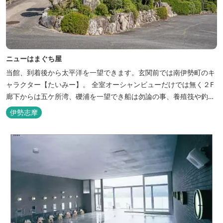
ニューはまぐち屋
当館、到着後から太平洋を一望できます。玄関前では南伊勢町のキ
ャラクター【たいみー】。 全室オーシャンビューだけでは無く２F
廊下からは五ケ所湾、礫浦を一望でき船は勿論の事、養殖筏や釣り
堀筏などみる事ができます。 当館一押しのお部屋【大島】からは太
伊勢志摩
平洋を一望。マグロの養殖筏、夜には漁師さん達の船の光がみえ対
岸には田曽浦の町の光が綺麗に見えます。