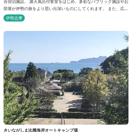
合宿泊施設。 露天風呂付客室をはじめ、多彩なパブリック施設やお
部屋が伊勢の旅をより思い出深いものにしてくれます。 また、広大
な敷地内にはテニスコート、野球場を始めとしたスポーツ施設や、
伊勢志摩
ウォータースライダーを有する流水プール、お子様が楽しめる児童
遊園など、様々なアウトドア施設がございます。杜の自然を感じな
がら、充実した伊勢の一日を...
きいながしま比幾海岸オートキャンプ場