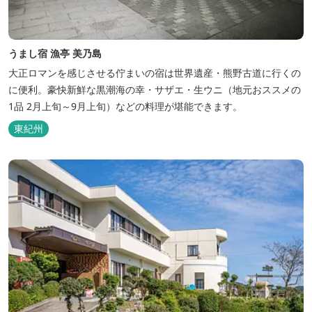
うまし宿 漁亭 美乃島
大正ロマンを感じさせる佇まいの宿は世界遺産・熊野古道に行くの
に便利。豪快新鮮な黒潮海の幸・サザエ・生ウニ（地元おススメの
1品 2月上旬～9月上旬）などの料理が堪能できます。
東紀州