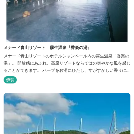
メナード青山リゾート 霧生温泉『香楽の湯』
メナード青山リゾートのホテルシャンベール内の霧生温泉「香楽の
湯」。 開放感にあふれ、高原リゾートならではの爽やかな風を感じ
ることができます。 ハーブをお湯にひたし、すがすがしい香りに心
あらわれる「香りの湯」は、特に女性の方に人気です。 その他、
伊賀
広々とした空間とたっぷりのお湯が魅力の「大浴場」、高原の景色
を満喫できる「露天風呂」、さらに「ミストサウナ」の合計4種の
お湯をお楽しみいただけま...