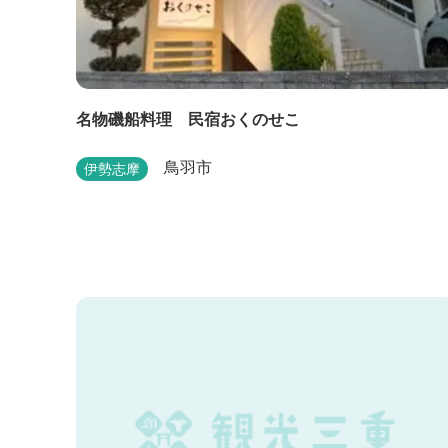
名物磯船料理 民宿おくのせこ
鳥羽市
伊勢志摩