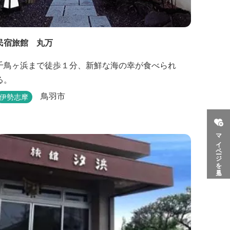
民宿旅館 丸万
千鳥ヶ浜まで徒歩１分、新鮮な海の幸が食べられ
る。
鳥羽市
伊勢志摩
マイページを見る