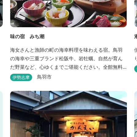
味の宿 みち潮
海女さんと漁師の町の海幸料理を味わえる宿。鳥羽
の海幸や三重ブランド松阪牛、岩牡蠣、自然が育ん
だ野菜など、心ゆくまでご堪能ください。全館無料
Wi-Fi対応！露天風呂付客室あり！選べる貸切風呂も
鳥羽市
伊勢志摩
人気♪相差町内にはパワースポット石神さん（神明神
社）あり！伊勢神宮・おかげ横丁まで最短40分！鳥
羽十景にも選ばれた千鳥ヶ浜は当館の目の前！宿を
一歩出れば、満天の星空！周りに何もない場所だか
らこそ、星空がき...