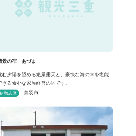
情景の宿 あづま
沈む夕陽を望める絶景露天と、豪快な海の幸を堪能
できる素朴な家族経営の宿です。
鳥羽市
伊勢志摩