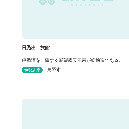
日乃出 旅館
伊勢湾を一望する展望露天風呂が総檜造である。
鳥羽市
伊勢志摩