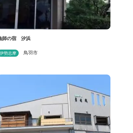
漁師の宿 汐浜
鳥羽市
伊勢志摩