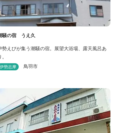
潮騒の宿 うえ久
伊勢えびが集う潮騒の宿。展望大浴場、露天風呂あ
り。
鳥羽市
伊勢志摩