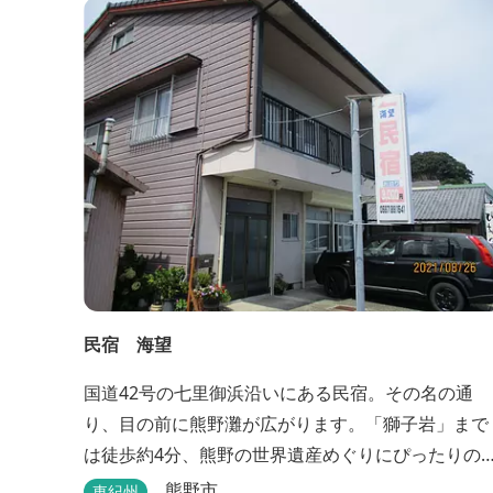
民宿 海望
国道42号の七里御浜沿いにある民宿。その名の通
り、目の前に熊野灘が広がります。「獅子岩」まで
は徒歩約4分、熊野の世界遺産めぐりにぴったりの
ケーションです。
熊野市
東紀州