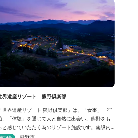
世界遺産リゾート 熊野倶楽部
「世界遺産リゾート 熊野倶楽部」は、「食事」「宿
泊」「体験」を通じて人と自然に出会い、熊野をも
っと感じていただく為のリゾート施設です。施設内
の3つの「郷（エリア）」では、熊野を楽しむ為の多
熊野市
東紀州