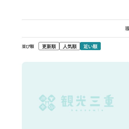
現
更新順
人気順
近い順
並び順