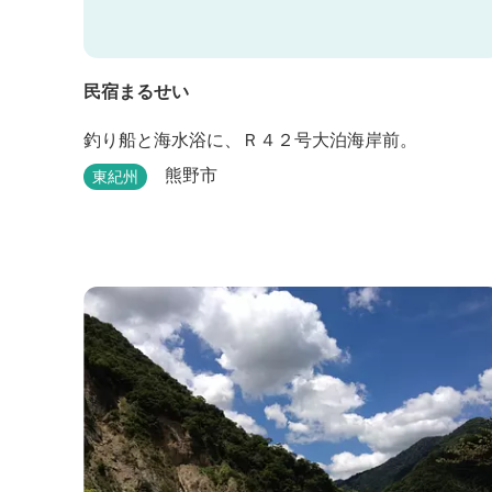
民宿まるせい
釣り船と海水浴に、Ｒ４２号大泊海岸前。
熊野市
東紀州