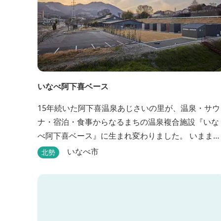
いなべ阿下喜ベース
15年続いた阿下喜温泉あじさいの里が、温泉・サウ
ナ・宿泊・食事からなるまちの温泉複合施設『いな
べ阿下喜ベース』に生まれ変わりました。 いままで
阿下喜温泉に通っていた地元の方も、市外からいな
いなべ市
北勢
べ市に遊びに来られる方も楽しめる施設になりま
す。今まで人気だった温泉はそのままに、サウナエ
リアやコンテナタイプの宿泊、地元のお野菜が楽し
める飲食施設が加わります。 「いなべ阿下喜ベー
ス」は、『自...