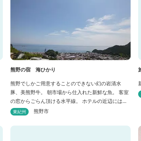
熊野の宿 海ひかり
熊野でしかご用意することのできない幻の岩清水
豚、美熊野牛。 朝市場から仕入れた新鮮な魚。 客室
の窓からごらん頂ける水平線。 ホテルの近辺には世
界遺産 熊野古道 ぜひぜひご堪能くださいませ。
熊野市
東紀州