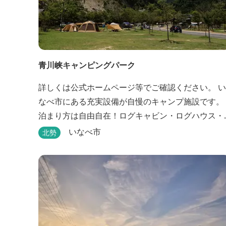
青川峡キャンピングパーク
詳しくは公式ホームページ等でご確認ください。 い
なべ市にある充実設備が自慢のキャンプ施設です。
泊まり方は自由自在！ログキャビン・ログハウス・
コテージ・テントなど自由なキャンプスタイルが楽
いなべ市
北勢
しめます。屋根付きの炭火焼ハウスがありますの
で、雨や風の日も快適にバーベキューをお楽しみい
ただけます。日帰り利用、団体利用可能。 青少年向
けの屋外キャンプ施設、かもしかキャンプフィール
ドもございま...