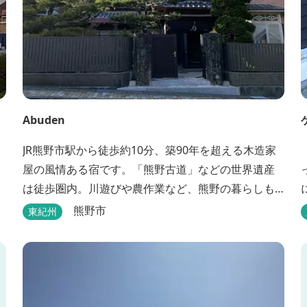
Abuden
JR熊野市駅から徒歩約10分、築90年を超える木造家
屋の風情ある宿です。「熊野古道」などの世界遺産
は徒歩圏内。川遊びや農作業など、熊野の暮らしも
楽しめます。
熊野市
東紀州