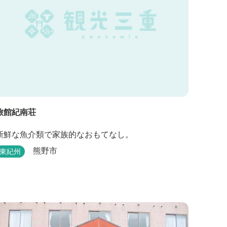
旅館紀南荘
新鮮な魚介類で家族的なおもてなし。
熊野市
東紀州