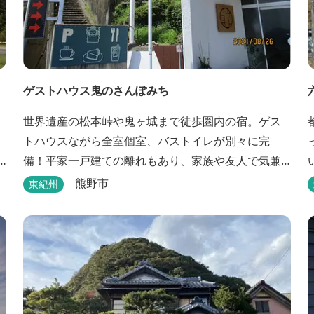
ゲストハウス鬼のさんぽみち
世界遺産の松本峠や鬼ヶ城まで徒歩圏内の宿。ゲス
トハウスながら全室個室、バストイレが別々に完
備！平家一戸建ての離れもあり、家族や友人で気兼
ねなく泊まれます。
熊野市
東紀州