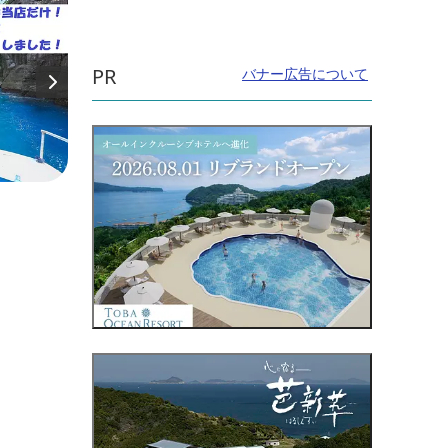
PR
バナー広告について
直線距離：15.6km
直線距
黒の浜で潮干狩り！
尾鷲
ルー