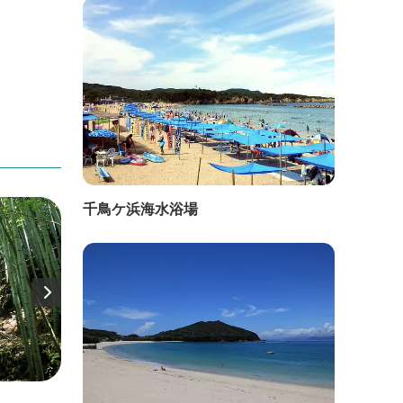
千鳥ケ浜海水浴場
直線距離：576m
直線距