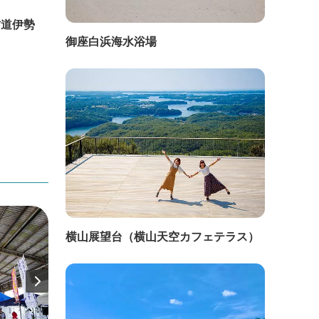
古道伊勢
徳司神社樹叢【県指定天然記念物】
徐福
御座白浜海水浴場
横山展望台（横山天空カフェテラス）