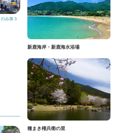
月のみ第３
開催日：2026年9月19日(土)
開催日
七里御
直線距離：16.8km
直線距
八幡神社例大祭
新鹿海岸・新鹿海水浴場
＊み
温州
種まき権兵衛の里