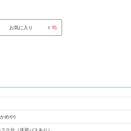
お気に入り
0
民宿かめや)
歩２０分（送迎バスあり）