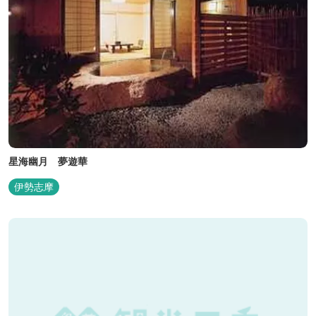
星海幽月 夢遊華
伊勢志摩