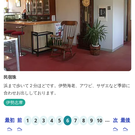
民宿珠
浜まで歩いて２分ほどです。伊勢海老、アワビ、サザエなど季節に
合わせお出ししております。
伊勢志摩
最初
前
...
次
最後
1
2
3
4
5
6
7
8
9
10
へ
へ
へ
へ