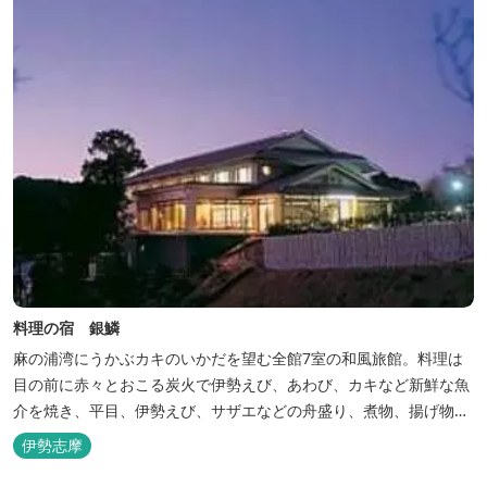
料理の宿 銀鱗
麻の浦湾にうかぶカキのいかだを望む全館7室の和風旅館。料理は
目の前に赤々とおこる炭火で伊勢えび、あわび、カキなど新鮮な魚
介を焼き、平目、伊勢えび、サザエなどの舟盛り、煮物、揚げ物な
どの懐石料理。
伊勢志摩