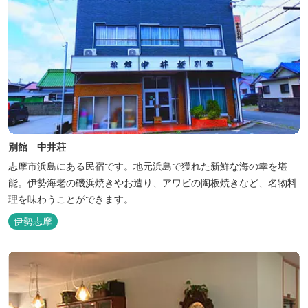
別館 中井荘
志摩市浜島にある民宿です。地元浜島で獲れた新鮮な海の幸を堪
能。伊勢海老の磯浜焼きやお造り、アワビの陶板焼きなど、名物料
理を味わうことができます。
伊勢志摩