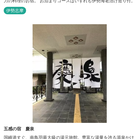
力の料理のお宿。 お泊まりコースはいずれも伊勢海老活け造り付。
伊勢志摩
五感の宿 慶泉
国崎港すぐ、南鳥羽最大級の湯元旅館。豊富な湯量を誇る源泉かけ