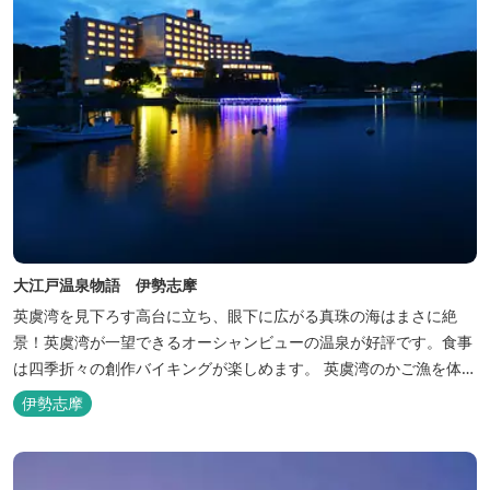
大江戸温泉物語 伊勢志摩
英虞湾を見下ろす高台に立ち、眼下に広がる真珠の海はまさに絶
景！英虞湾が一望できるオーシャンビューの温泉が好評です。食事
は四季折々の創作バイキングが楽しめます。 英虞湾のかご漁を体験
できるクルーズ船は毎日運行しており、漁で獲れた魚を食べること
伊勢志摩
もできます。