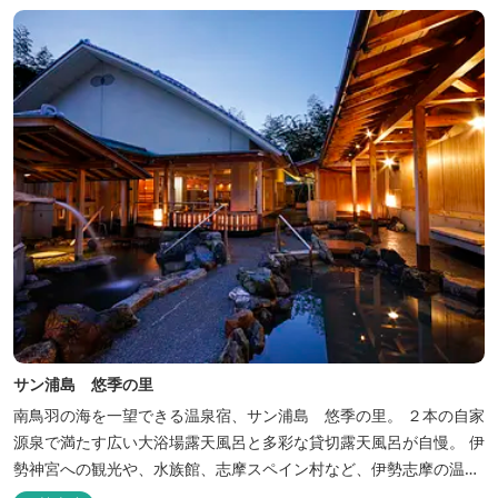
らに皆様に楽しんでもらえる空間となりました。 満点の星空の下で
ド...
サン浦島 悠季の里
南鳥羽の海を一望できる温泉宿、サン浦島 悠季の里。 ２本の自家
源泉で満たす広い大浴場露天風呂と多彩な貸切露天風呂が自慢。 伊
勢神宮への観光や、水族館、志摩スペイン村など、伊勢志摩の温泉
旅行に お料理は伊勢志摩ならではの味覚が四季折々の旅を彩りま