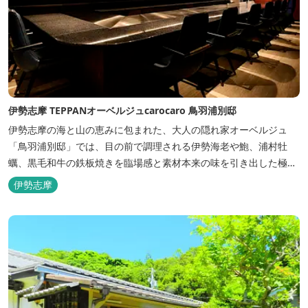
伊勢志摩 TEPPANオーベルジュcarocaro 鳥羽浦別邸
伊勢志摩の海と山の恵みに包まれた、大人の隠れ家オーベルジュ
「鳥羽浦別邸」では、目の前で調理される伊勢海老や鮑、浦村牡
蠣、黒毛和牛の鉄板焼きを臨場感と素材本来の味を引き出した極上
のお料理でご堪能いただけます。露天風呂付きなど6タイプの個性
伊勢志摩
的な客室で、特別なひとときを大切な人と共にお過ごしくださいま
せ。美食と温泉、上質な空間で贅沢な体験をお届けいたします。