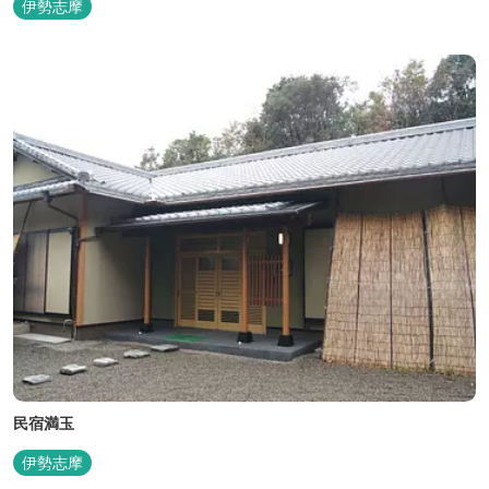
伊勢志摩
す。 ～大浴場「まろびね庵」～ 敷地内より湧出する二つの源泉
「珠光の湯」「和みの湯」が 至福の癒しへとお誘い致します。 す
がす...
民宿満玉
伊勢志摩