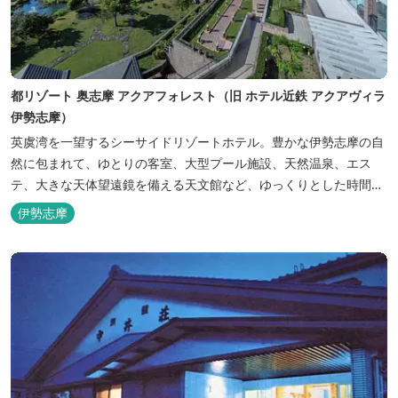
都リゾート 奥志摩 アクアフォレスト（旧 ホテル近鉄 アクアヴィラ
伊勢志摩）
英虞湾を一望するシーサイドリゾートホテル。豊かな伊勢志摩の自
然に包まれて、ゆとりの客室、大型プール施設、天然温泉、エス
テ、大きな天体望遠鏡を備える天文館など、ゆっくりとした時間を
楽しみながら過ごすことができます。 屋内プール：通年 屋外プー
伊勢志摩
ル：2025年7月19日（土）～8月31日（日）