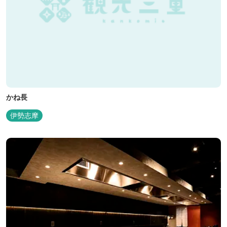
かね長
伊勢志摩