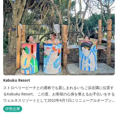
Kabuku Resort
ストロベリービーチとの通称でも親しまれるいちご浜近隣に位置す
るKabuku Resort。 この度、お客様の心身を整えるお手伝いをする
ウェルネスリゾートとして2022年4月1日にリニューアルオープン
いたしました。 フィンランド式ロウリュテントサウナがご宿泊区画
伊勢志摩
に1張ずつ付属されたプランが登場。 「ととのう」条件が揃い、さ