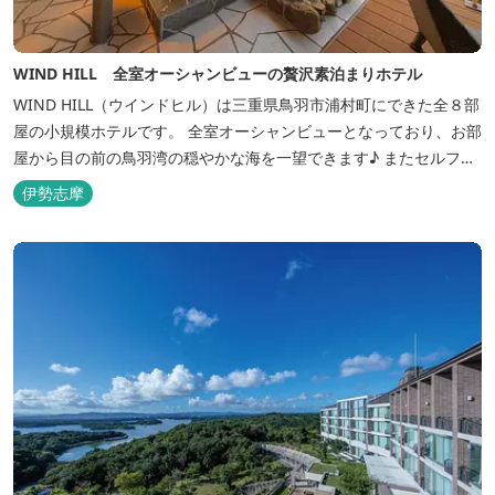
WIND HILL 全室オーシャンビューの贅沢素泊まりホテル
WIND HILL（ウインドヒル）は三重県鳥羽市浦村町にできた全８部
屋の小規模ホテルです。 全室オーシャンビューとなっており、お部
屋から目の前の鳥羽湾の穏やかな海を一望できます♪ またセルフチ
ェックイン方式を採用しているため、好きな時間に非対面でチェッ
伊勢志摩
クインが可能です。 食事提供や接客サービスがない分、リーズナブ
ルな料金で宿泊が可能なため、観光目的の拠点としてぜひご利用く
ださい♪ ...