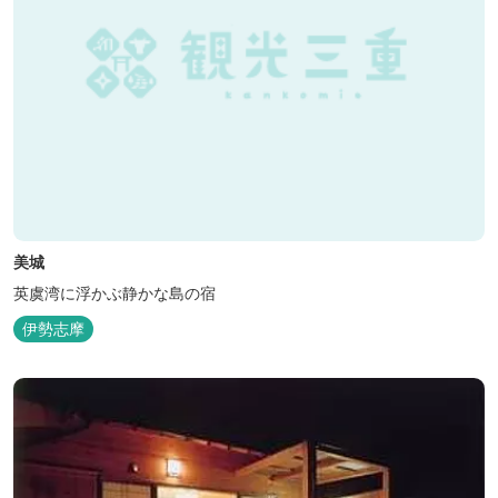
美城
英虞湾に浮かぶ静かな島の宿
伊勢志摩