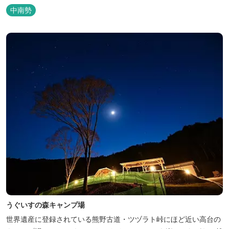
吊り橋をわたれば宿泊施設のエバーグレイズ香肌峡まですぐ。 【イ
中南勢
チオシ名物】 ・味噌カツ丼…地元産の甘味噌を使ったボリュームた
っぷりの丼ぶり。 松阪の観光情報は、松阪観光インフォメ...
うぐいすの森キャンプ場
世界遺産に登録されている熊野古道・ツヅラト峠にほど近い高台の