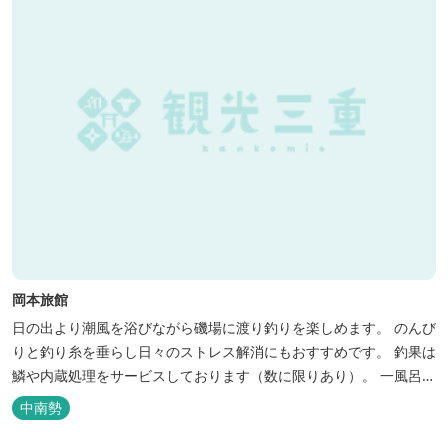
岡本旅館
日の出より潮風を浴びながら磯場に渡り釣りを楽しめます。 のんび
りと釣り糸を垂らし日々のストレス解消にもおすすめです。 釣果は
鱗や内蔵処理をサービスしております（数に限りあり）。 一風呂浴
びてさっぱりしてお帰りいただけます。 料金１名５５００円、弁当
中南勢
５００円