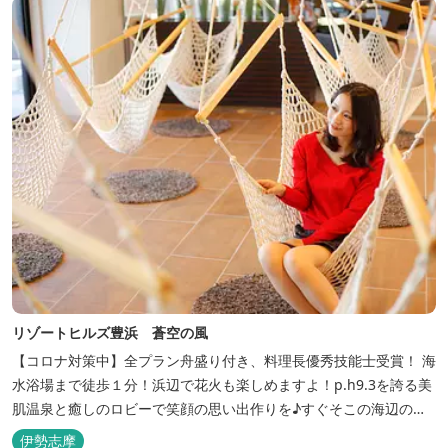
リゾートヒルズ豊浜 蒼空の風
【コロナ対策中】全プラン舟盛り付き、料理長優秀技能士受賞！ 海
水浴場まで徒歩１分！浜辺で花火も楽しめますよ！p.h9.3を誇る美
肌温泉と癒しのロビーで笑顔の思い出作りを♪すぐそこの海辺の高
台に建つ温泉宿
伊勢志摩