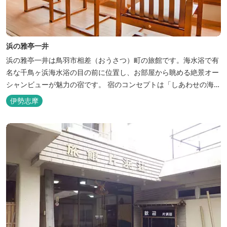
浜の雅亭一井
浜の雅亭一井は鳥羽市相差（おうさつ）町の旅館です。海水浴で有
名な千鳥ヶ浜海水浴の目の前に位置し、お部屋から眺める絶景オー
シャンビューが魅力の宿です。 宿のコンセプトは「しあわせの海
へ、ようきたなあ」。鳥羽市の南端「相差(おうさつ)」は太平洋に
伊勢志摩
面したみなと町。相差の海は、おいしい海産物、海女さん、美しい
千鳥ヶ浜、海に浮く富士山、水平線に昇る朝陽といった自然に恵ま
れた「しあわせの海」です。...