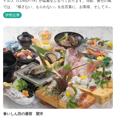
イルス（COVID−19）が猛威をふるっております。当館、蒼空の風
では、『移さない、もらわない』を合言葉に、お客様、そしてスタ
ッフの感染リスクを最小限に抑えるために、館内設備、オペレーシ
伊勢志摩
ョンを見直し、徹底した管理を行います。 ※「３密・感染対策の見
える化」のため長文になっております。 《３密回避基本対策》
【密閉...
食いしん坊の湯宿 望洋