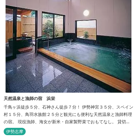
天然温泉と漁師の宿 浜栄
千鳥ヶ浜徒歩５分、石神さん徒歩７分！ 伊勢神宮３５分、スペイン
村１５分、鳥羽水族館２５分と観光にも便利な天然温泉と漁師料理
の宿。 現役漁師、海女が新米・自家製野菜でおもてなし。 貸切露
天風呂は４０分無料。
伊勢志摩