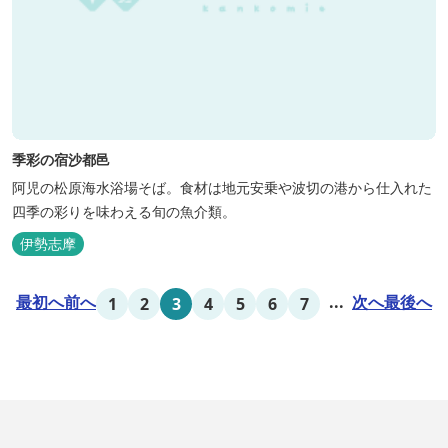
季彩の宿沙都邑
阿児の松原海水浴場そば。食材は地元安乗や波切の港から仕入れた
四季の彩りを味わえる旬の魚介類。
伊勢志摩
最初へ
前へ
...
次へ
最後へ
1
2
3
4
5
6
7