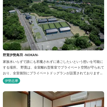
野寛伊勢鳥羽 -NOKAN-
家族水いらずで誰にも邪魔されずに過ごしたいという想いを可能に
する場所。 野寛は、全室離れ型客室でプライベート空間が守られて
おり、全室個別にプライベートドッグランが設置されております。
室内面積66㎡～115㎡、プライベートドッグラン面積140㎡～330㎡
伊勢志摩
を設置した広い作りで、 和モダンをコンセプトとした洗練されたデ
ザインのお部屋となります。 お部屋から望むプライベートドッグ
ラ...