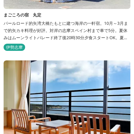
まごころの宿 丸定
パールロード的矢湾大橋たもとに建つ海岸の一軒宿。10月～3月ま
で的矢カキ料理が好評。対岸の志摩スペイン村まで車で5分。夏休
みはムーンライトパレード終了後20時30分夕食スタートOK。夏ガ
キ6月～8月も好評。
伊勢志摩