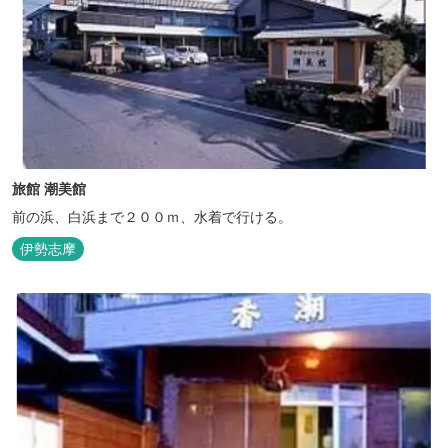
旅館 潮美館
前の浜、白浜まで２００ｍ、水着で行ける。
伊勢志摩