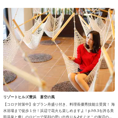
リゾートヒルズ豊浜 蒼空の風
【コロナ対策中】全プラン舟盛り付き、料理長優秀技能士受賞！ 海
水浴場まで徒歩１分！浜辺で花火も楽しめますよ！p.h9.3を誇る美
肌温泉と癒しのロビーで笑顔の思い出作りを♪すぐそこの海辺の高