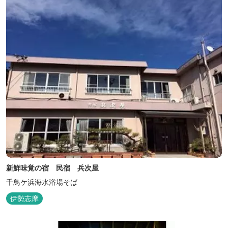
新鮮味覚の宿 民宿 兵次屋
千鳥ケ浜海水浴場そば
伊勢志摩