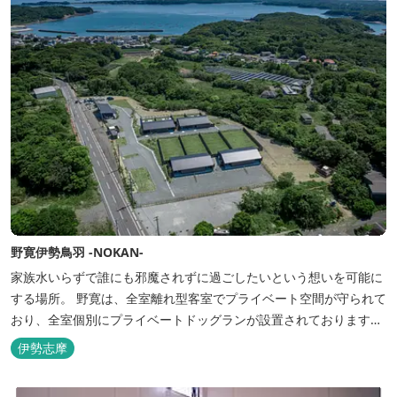
野寛伊勢鳥羽 -NOKAN-
家族水いらずで誰にも邪魔されずに過ごしたいという想いを可能に
する場所。 野寛は、全室離れ型客室でプライベート空間が守られて
おり、全室個別にプライベートドッグランが設置されております。
室内面積66㎡～115㎡、プライベートドッグラン面積140㎡～330㎡
伊勢志摩
を設置した広い作りで、 和モダンをコンセプトとした洗練されたデ
ザインのお部屋となります。 お部屋から望むプライベートドッグ