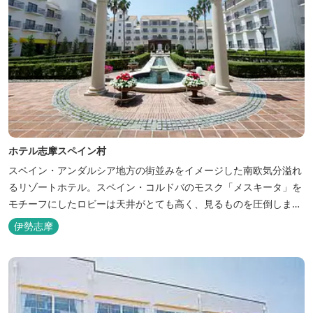
ホテル志摩スペイン村
スペイン・アンダルシア地方の街並みをイメージした南欧気分溢れ
るリゾートホテル。スペイン・コルドバのモスク「メスキータ」を
モチーフにしたロビーは天井がとても高く、見るものを圧倒しま
す。客室棟にある中庭もコルドバ、セビリア、グラナダの街を再現
伊勢志摩
しており、ホテル内を散策するだけでも異国感を満喫できます。 ス
ペインの雰囲気が溢れた客室やパークの夢の続きが見られるキャラ
クタールーム、最大6名様まで...