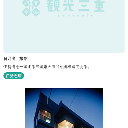
日乃出 旅館
伊勢湾を一望する展望露天風呂が総檜造である。
伊勢志摩