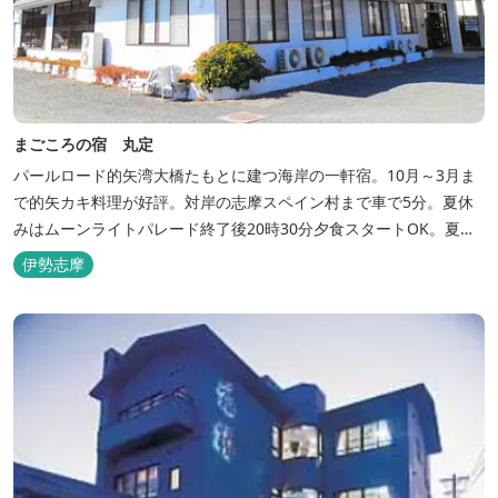
まごころの宿 丸定
パールロード的矢湾大橋たもとに建つ海岸の一軒宿。10月～3月ま
で的矢カキ料理が好評。対岸の志摩スペイン村まで車で5分。夏休
みはムーンライトパレード終了後20時30分夕食スタートOK。夏ガ
キ6月～8月も好評。
伊勢志摩