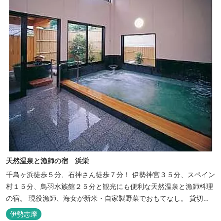
ラ...
天然温泉と漁師の宿 浜栄
千鳥ヶ浜徒歩５分、石神さん徒歩７分！ 伊勢神宮３５分、スペイン
村１５分、鳥羽水族館２５分と観光にも便利な天然温泉と漁師料理
の宿。 現役漁師、海女が新米・自家製野菜でおもてなし。 貸切露
天風呂は４０分無料。
伊勢志摩