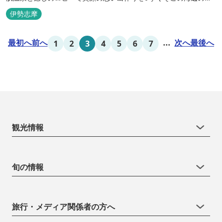
台に建つ温泉宿
伊勢志摩
最初へ
前へ
...
次へ
最後へ
1
2
3
4
5
6
7
観光情報
旬の情報
旅行・メディア関係者の方へ