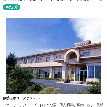
てリニューアル♪120平米の驚きの広さとこだわりの調度品が自慢
伊勢志摩
です！ スペイン１ツ星レストランと提携したレストランでのお食事
も楽しみのひとつです。 また、日帰りプランでは、クラフト体験工
房にてモザイクタイル...
伊勢志摩ユースホステル
ファミリー、グループにおトクな宿。風光明媚な高台にあり、展望