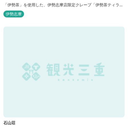
「伊勢茶」を使用した、伊勢志摩店限定クレープ「伊勢茶ティラミ
ス」をはじめ、まるで「パフェ」のような創作クレープを味わえま
伊勢志摩
す。 また季節に合わせて、期間限定クレープやドリンク種類も豊富
ですので、伊勢志摩旅行の際にはぜひお立ち寄りいただければと思
います。 店舗前のテラス...
石山荘