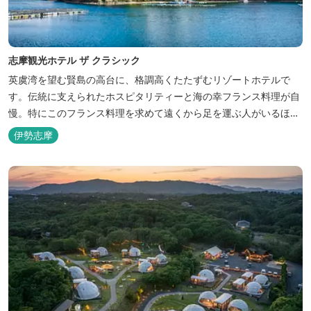
志摩観光ホテル ザ クラシック
英虞湾を望む賢島の高台に、格調高くたたずむリゾートホテルで
す。伝統に支えられたホスピタリティーと海の幸フランス料理が自
慢。特にこのフランス料理を求めて遠くから足を運ぶ人がいるほ
ど。洗練されたサービスに、寛ぎと至福のひとときを満喫してくだ
伊勢志摩
さい。 ※2016年6月7日リニューアルオープン