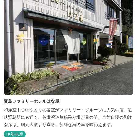
賢島ファミリーホテルはな屋
和洋室中心のゆとりの客室がファミリー・グループに人気の宿。近
鉄賢島駅にも近く、英虞湾遊覧船乗り場が目の前。当館自慢の和洋
会席は、網元大敷より直送。新鮮な海の幸を味わえます。
伊勢志摩