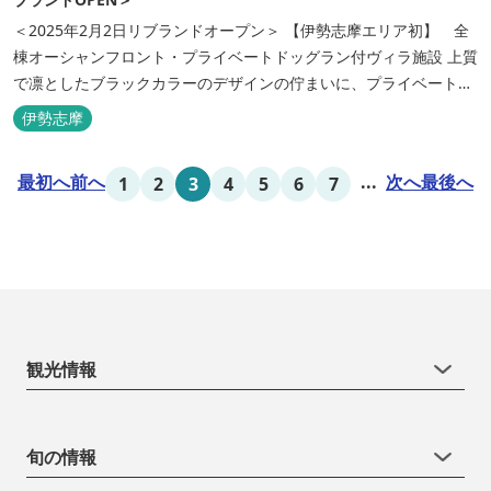
＜2025年2月2日リブランドオープン＞ 【伊勢志摩エリア初】 全
棟オーシャンフロント・プライベートドッグラン付ヴィラ施設 上質
で凛としたブラックカラーのデザインの佇まいに、プライベート感
溢れる客室。 客室に一歩入れば全室海に面したオーシャンフロン
伊勢志摩
ト。 颯爽とした広いプライベートドッグランと青色に輝く英虞湾を
眺める最高のロケーション。 ▸インクルーシブサービスのお部屋
最初へ
前へ
...
次へ
最後へ
1
2
3
4
5
6
7
入...
観光情報
旬の情報