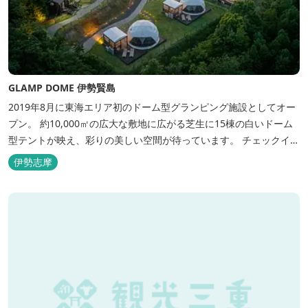
GLAMP DOME 伊勢賢島
2019年8月に東海エリア初のドーム型グランピング施設としてオー
プン。 約10,000㎡の広大な敷地に広がる芝生に15棟の白いドーム
型テントが映え、彩りの美しい空間が待っています。 チェックイン
後は『ハーゲンダッツ食べ放題』 夕食は松阪牛や伊勢海老を贅沢に
伊勢志摩
使用した「三重ブランドBBQプラン」や、1人前350ｇと食べ応え
のあるお肉を用意した「肉盛りプラン」などからお選びできま
す。...