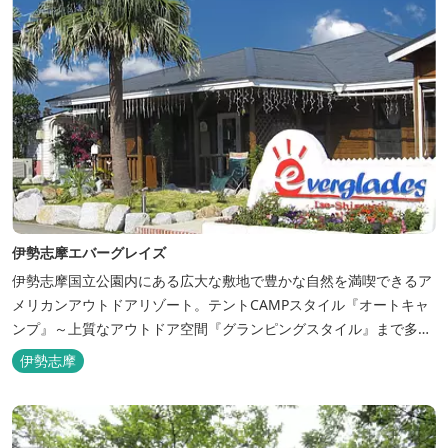
伊勢志摩エバーグレイズ
伊勢志摩国立公園内にある広大な敷地で豊かな自然を満喫できるア
メリカンアウトドアリゾート。テントCAMPスタイル『オートキャ
ンプ』～上質なアウトドア空間『グランピングスタイル』まで多彩
な宿泊スタイルを体験できます。 場内ではキッズイベント＆アクテ
伊勢志摩
ィビティーが人気！365日開催のアメリカンカルチャーを取り入れ
たキッズイベント、カナディアンカヌー、ペダルボート、ファンサ
イクルなど豊富なアクティビ...