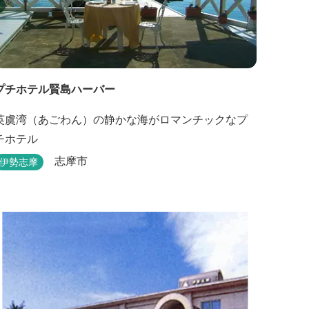
プチホテル賢島ハーバー
英虞湾（あごわん）の静かな海がロマンチックなプ
チホテル
志摩市
伊勢志摩