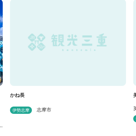
ン
かね長
志摩市
伊勢志摩