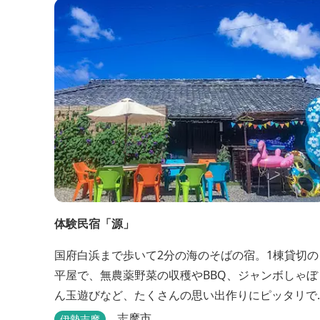
＆アクティビティーが人気！365日開催のアメリカ
カルチャーを取り入れたキッズイベント、カナディ
アンカヌー、ペダルボート、ファンサイクルなど豊
富なアクティビ...
体験民宿「源」
国府白浜まで歩いて2分の海のそばの宿。1棟貸切の
平屋で、無農薬野菜の収穫やBBQ、ジャンボしゃぼ
ん玉遊びなど、たくさんの思い出作りにピッタリで
す。
志摩市
伊勢志摩