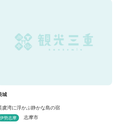
美城
英虞湾に浮かぶ静かな島の宿
志摩市
伊勢志摩