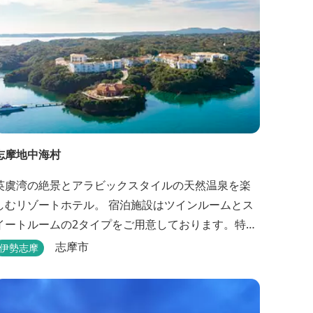
志摩地中海村
英虞湾の絶景とアラビックスタイルの天然温泉を楽
しむリゾートホテル。 宿泊施設はツインルームとス
イートルームの2タイプをご用意しております。特に
スイートルームは一戸建ての別荘を客室としてリニ
志摩市
伊勢志摩
ューアル♪120平米の驚きの広さとこだわりの調度品
が自慢です！ スペイン１ツ星レストランと提携した
レストランでのお食事も楽しみのひとつです。 ま