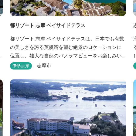
都リゾート 志摩 ベイサイドテラス
都リゾート 志摩 ベイサイドテラスは、日本でも有数
の美しさを誇る英虞湾を望む絶景のロケーションに
位置し、雄大な自然のパノラマビューをお楽しみい
ただけるリゾートホテルです。白い壁と赤瓦の屋根
志摩市
伊勢志摩
が連なる外観が印象的で、開放的なスパニッシュス
タイルを取り入れた建築美は陽気で自由な寛ぎを感
じさせ、まるで異国に足を踏み入れたと錯覚するほ
ど、どこを歩いても絵になるホテルです。