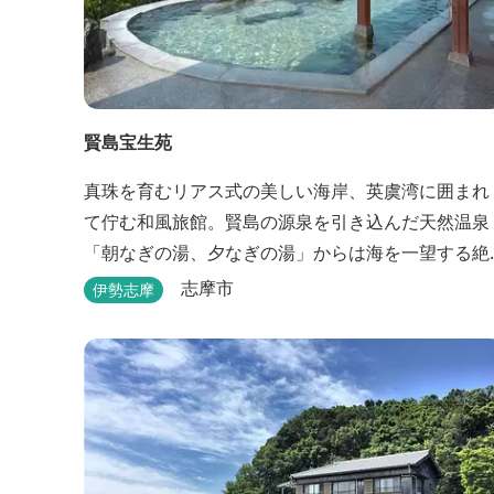
賢島宝生苑
真珠を育むリアス式の美しい海岸、英虞湾に囲まれ
て佇む和風旅館。賢島の源泉を引き込んだ天然温泉
「朝なぎの湯、夕なぎの湯」からは海を一望する絶
景を愉しめる。また、夕食では海の幸を中心とした
志摩市
伊勢志摩
和会席でおもてなしいたします。