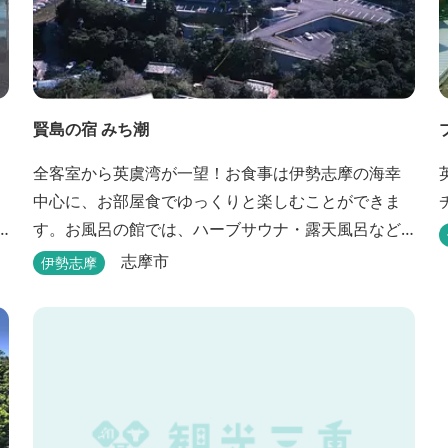
賢島の宿 みち潮
全客室から英虞湾が一望！お食事は伊勢志摩の海幸
中心に、お部屋食でゆっくりと楽しむことができま
す。お風呂の館では、ハーブサウナ・露天風呂など
色々なお風呂が楽しめます。近鉄賢島駅から歩いて5
志摩市
伊勢志摩
分と好立地です。