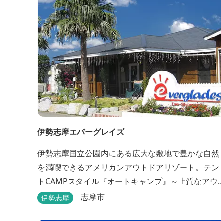
室やパークの夢の続きが見られるキャラクタールー
ム、最大6名様まで...
伊勢志摩エバーグレイズ
伊勢志摩国立公園内にある広大な敷地で豊かな自然
を満喫できるアメリカンアウトドアリゾート。テン
トCAMPスタイル『オートキャンプ』～上質なアウ
ドア空間『グランピングスタイル』まで多彩な宿泊
志摩市
伊勢志摩
スタイルを体験できます。 場内ではキッズイベント