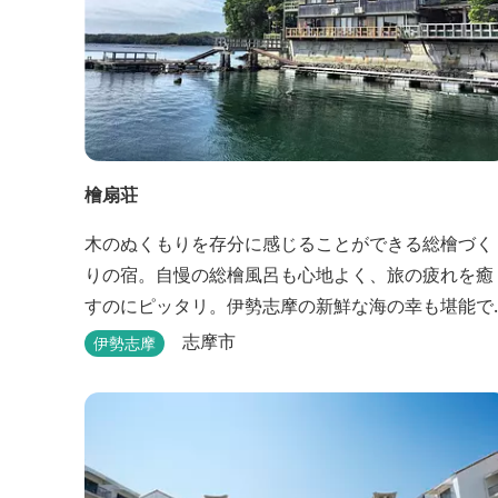
檜扇荘
木のぬくもりを存分に感じることができる総檜づく
りの宿。自慢の総檜風呂も心地よく、旅の疲れを癒
すのにピッタリ。伊勢志摩の新鮮な海の幸も堪能で
きます。
志摩市
伊勢志摩