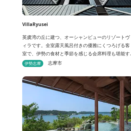
VillaRyusei
英虞湾の丘に建つ、オーシャンビューのリゾートヴ
ィラです。全室露天風呂付きの優雅にくつろげる客
室で、伊勢の食材と季節を感じる会席料理も堪能す
ることができます。
志摩市
伊勢志摩