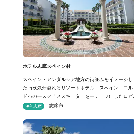
ホテル志摩スペイン村
スペイン・アンダルシア地方の街並みをイメージし
た南欧気分溢れるリゾートホテル。スペイン・コル
ドバのモスク「メスキータ」をモチーフにしたロビ
ーは天井がとても高く、見るものを圧倒します。客
志摩市
伊勢志摩
室棟にある中庭もコルドバ、セビリア、グラナダの
街を再現しており、ホテル内を散策するだけでも異
国感を満喫できます。 スペインの雰囲気が溢れた客