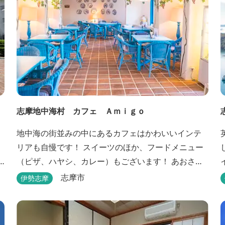
志摩地中海村 カフェ Ａｍｉｇｏ
地中海の街並みの中にあるカフェはかわいいインテ
リアも自慢です！ スイーツのほか、フードメニュー
（ピザ、ハヤシ、カレー）もございます！ あおさ～
スコーンは土日の限定販売中♪♪♪
志摩市
伊勢志摩