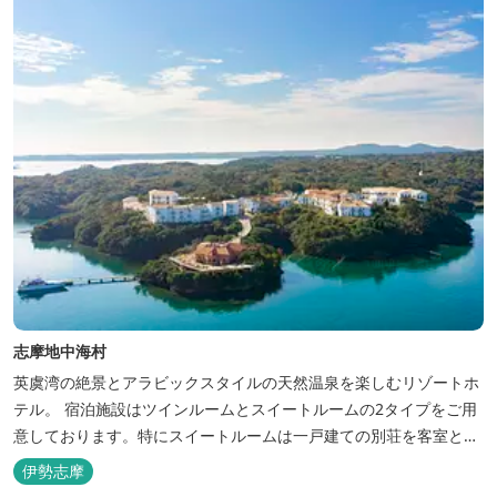
志摩地中海村
英虞湾の絶景とアラビックスタイルの天然温泉を楽しむリゾートホ
テル。 宿泊施設はツインルームとスイートルームの2タイプをご用
意しております。特にスイートルームは一戸建ての別荘を客室とし
てリニューアル♪120平米の驚きの広さとこだわりの調度品が自慢
伊勢志摩
です！ スペイン１ツ星レストランと提携したレストランでのお食事