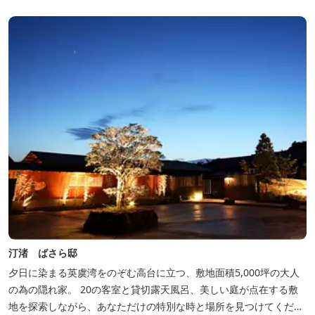
汀渚 ばさら邸
夕日に染まる英虞湾をのぞむ高台に立つ、敷地面積5,000坪の大人
の為の隠れ家。 20の客室と貸切露天風呂、美しい庭が点在する敷
地を探索しながら、あなただけの特別な時と場所を見つけてくださ