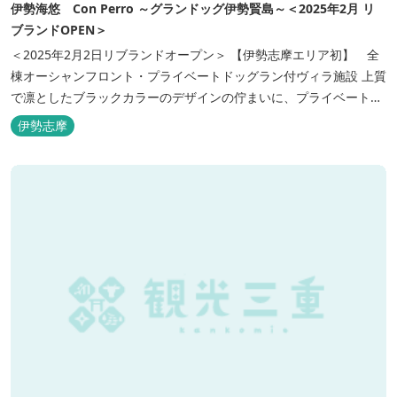
伊勢海悠 Con Perro ～グランドッグ伊勢賢島～＜2025年2月 リ
ブランドOPEN＞
＜2025年2月2日リブランドオープン＞ 【伊勢志摩エリア初】 全
棟オーシャンフロント・プライベートドッグラン付ヴィラ施設 上質
で凛としたブラックカラーのデザインの佇まいに、プライベート感
溢れる客室。 客室に一歩入れば全室海に面したオーシャンフロン
伊勢志摩
ト。 颯爽とした広いプライベートドッグランと青色に輝く英虞湾を
眺める最高のロケーション。 ▸インクルーシブサービスのお部屋
入...