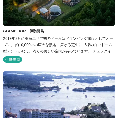
GLAMP DOME 伊勢賢島
2019年8月に東海エリア初のドーム型グランピング施設としてオー
プン。 約10,000㎡の広大な敷地に広がる芝生に15棟の白いドーム
型テントが映え、彩りの美しい空間が待っています。 チェックイン
後は『ハーゲンダッツ食べ放題』 夕食は松阪牛や伊勢海老を贅沢に
伊勢志摩
使用した「三重ブランドBBQプラン」や、1人前350ｇと食べ応え
のあるお肉を用意した「肉盛りプラン」などからお選びできま
す。...