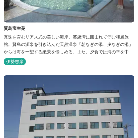
賢島宝生苑
真珠を育むリアス式の美しい海岸、英虞湾に囲まれて佇む和風旅
館。賢島の源泉を引き込んだ天然温泉「朝なぎの湯、夕なぎの湯」
からは海を一望する絶景を愉しめる。また、夕食では海の幸を中心
とした和会席でおもてなしいたします。
伊勢志摩