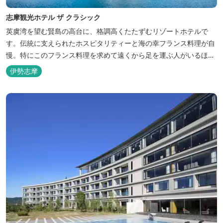
志摩観光ホテル ザ クラシック
英虞湾を望む賢島の高台に、格調高くたたずむリゾートホテルで
す。伝統に支えられたホスピタリティーと海の幸フランス料理が自
慢。特にこのフランス料理を求めて遠くから足を運ぶ人がいるほ
ど。洗練されたサービスに、寛ぎと至福のひとときを満喫してくだ
伊勢志摩
さい。 ※2016年6月7日リニューアルオープン