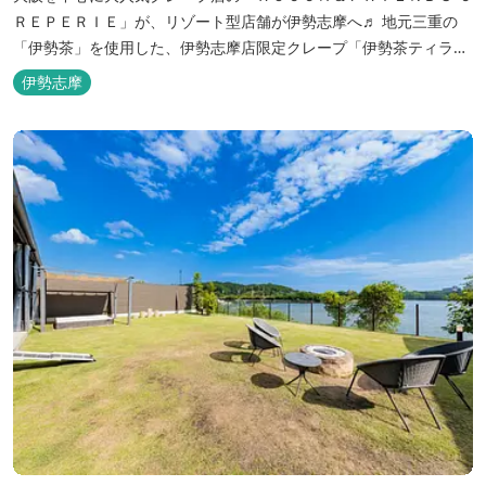
ＲＥＰＥＲＩＥ」が、リゾート型店舗が伊勢志摩へ♬ 地元三重の
「伊勢茶」を使用した、伊勢志摩店限定クレープ「伊勢茶ティラミ
ス」をはじめ、まるで「パフェ」のような創作クレープを味わえま
伊勢志摩
す。 また季節に合わせて、期間限定クレープやドリンク種類も豊富
ですので、伊勢志摩旅行の際にはぜひお立ち寄りいただければと思
います。 店舗前のテラス...