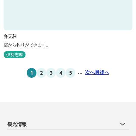
弁天荘
宿から釣りができます。
伊勢志摩
...
次へ
最後へ
1
2
3
4
5
観光情報