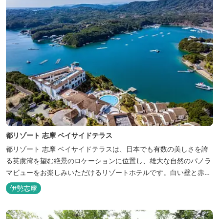
都リゾート 志摩 ベイサイドテラス
都リゾート 志摩 ベイサイドテラスは、日本でも有数の美しさを誇
る英虞湾を望む絶景のロケーションに位置し、雄大な自然のパノラ
マビューをお楽しみいただけるリゾートホテルです。白い壁と赤瓦
の屋根が連なる外観が印象的で、開放的なスパニッシュスタイルを
伊勢志摩
取り入れた建築美は陽気で自由な寛ぎを感じさせ、まるで異国に足
を踏み入れたと錯覚するほど、どこを歩いても絵になるホテルで